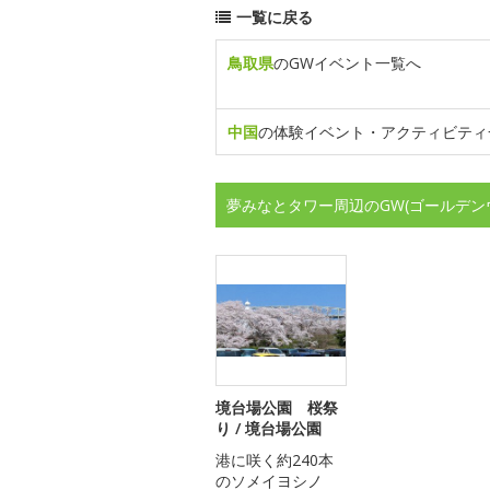
一覧に戻る
鳥取県
のGWイベント一覧へ
中国
の体験イベント・アクティビティ
夢みなとタワー周辺のGW(ゴールデン
境台場公園 桜祭
り / 境台場公園
港に咲く約240本
のソメイヨシノ