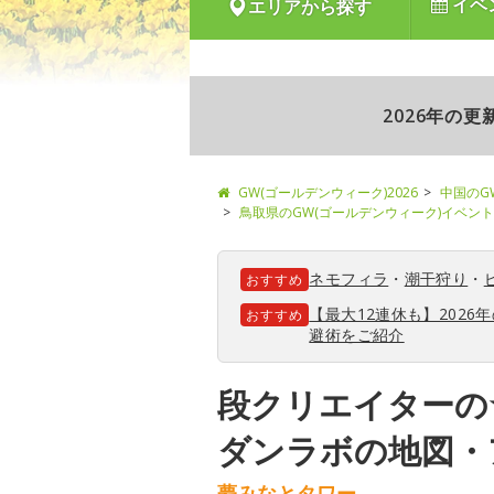
イベ
エリアから探す
2026年の
GW(ゴールデンウィーク)2026
中国のG
鳥取県のGW(ゴールデンウィーク)イベント
ネモフィラ
・
潮干狩り
・
おすすめ
【最大12連休も】202
おすすめ
避術をご紹介
段クリエイターの
ダンラボの地図・
夢みなとタワー