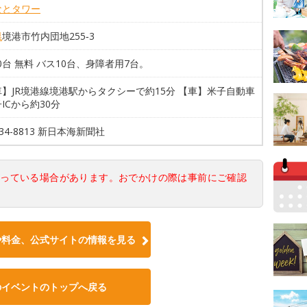
なとタワー
県
境港市竹内団地255‐3
00台 無料 バス10台、身障者用7台。
】JR境港線境港駅からタクシーで約15分 【車】米子自動車
ICから約30分
-34-8813 新日本海新聞社
なっている場合があります。おでかけの際は事前にご確認
や料金、公式サイトの情報を見る
のイベントのトップへ戻る