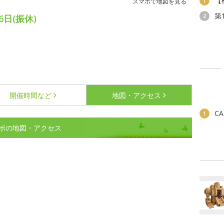
【
1
スマホで地図を見る
第
2
日(振休)
開催時間など
地図・アクセス
C
1
ボの地図・アクセス