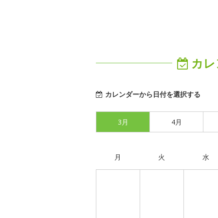
カレ
カレンダーから日付を選択する
3月
4月
月
火
水