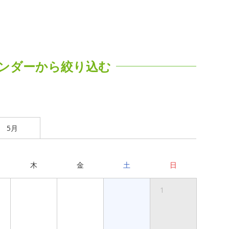
ンダーから絞り込む
5月
木
金
土
日
1