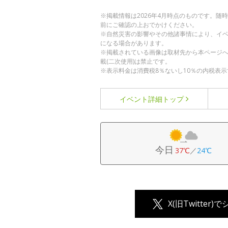
※掲載情報は2026年4月時点のものです。
前にご確認の上おでかけください。
※自然災害の影響やその他諸事情により、イ
になる場合があります。
※掲載されている画像は取材先から本ページ
載(二次使用)は禁止です。
※表示料金は消費税8％ないし10％の内税表示
イベント詳細
トップ
今日
37℃
／
24℃
X(旧Twitter)