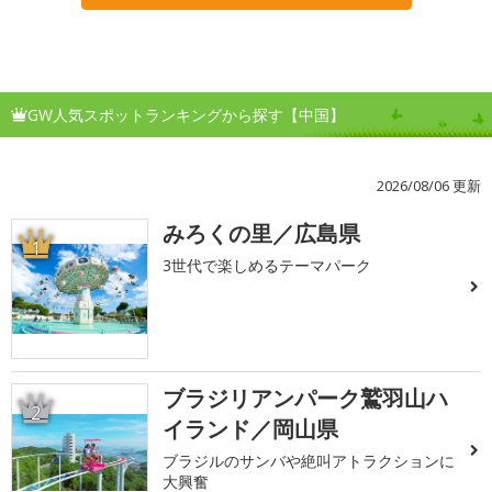
GW人気スポットランキングから探す【中国】
2026/08/06 更新
みろくの里／広島県
1
3世代で楽しめるテーマパーク
ブラジリアンパーク鷲羽山ハ
2
イランド／岡山県
ブラジルのサンバや絶叫アトラクションに
大興奮