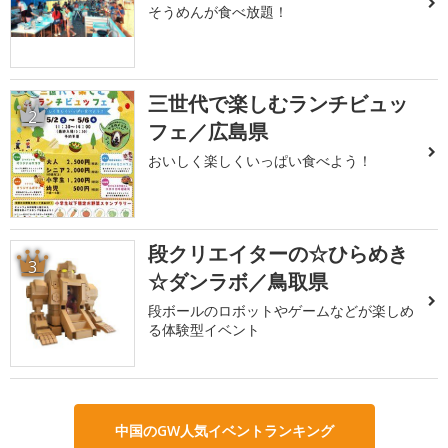
そうめんが食べ放題！
三世代で楽しむランチビュッ
2
フェ／広島県
おいしく楽しくいっぱい食べよう！
段クリエイターの☆ひらめき
3
☆ダンラボ／鳥取県
段ボールのロボットやゲームなどが楽しめ
る体験型イベント
中国のGW人気イベントランキング