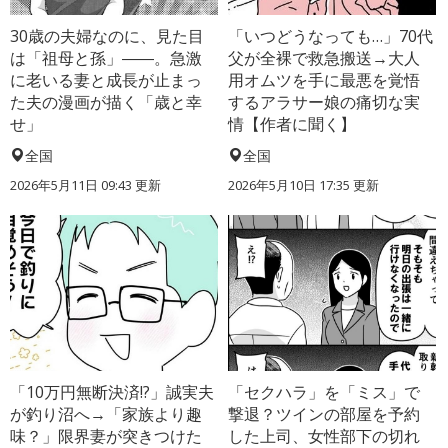
30歳の夫婦なのに、見た目
「いつどうなっても…」70代
は「祖母と孫」――。急激
父が全裸で救急搬送→大人
に老いる妻と成長が止まっ
用オムツを手に最悪を覚悟
た夫の漫画が描く「歳と幸
するアラサー娘の痛切な実
せ」
情【作者に聞く】
全国
全国
2026年5月11日 09:43 更新
2026年5月10日 17:35 更新
「10万円無断決済!?」誠実夫
「セクハラ」を「ミス」で
が釣り沼へ→「家族より趣
撃退？ツインの部屋を予約
味？」限界妻が突きつけた
した上司、女性部下の切れ