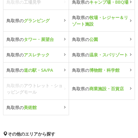
鳥取県の
工場見学
鳥取県の
キャンプ場・BBQ場
鳥取県の
牧場・レジャー＆リ
鳥取県の
グランピング
ゾート施設
鳥取県の
タワー・展望台
鳥取県の
公園
鳥取県の
アスレチック
鳥取県の
温泉・スパリゾート
鳥取県の
道の駅・SA/PA
鳥取県の
博物館・科学館
鳥取県の
アウトレット・ショ
鳥取県の
商業施設・百貨店
ッピングモール
鳥取県の
美術館
その他のエリアから探す