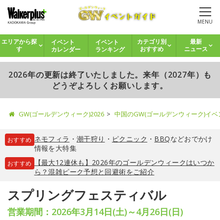
MENU
イベント
イベント
エリアから探
カテゴリ別
最新
カレンダー
ランキング
す
おすすめ
ニュース
2026年の更新は終了いたしました。来年（2027年）も
どうぞよろしくお願いします。
GW(ゴールデンウィーク)2026
中国のGW(ゴールデンウィーク)イ
ネモフィラ
・
潮干狩り
・
ピクニック
・
BBQ
などおでかけ
おすすめ
情報を大特集
【最大12連休も】2026年のゴールデンウィークはいつか
おすすめ
ら？混雑ピーク予想と回避術をご紹介
スプリングフェスティバル
営業期間：2026年3月14日(土)～4月26日(日)