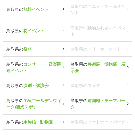
鳥取県の
アニメ・ゲームイベ
鳥取県の
無料イベント
ント
鳥取県の
動物ふれあいイベン
鳥取県の
花イベント
ト
鳥取県の
祭り
鳥取県の
フリーマーケット
鳥取県の
コンサート・音楽関
鳥取県の
美術展・博物展・展
連イベント
示会
鳥取県の
演劇・講演会
鳥取県の
フェア
鳥取県の
GW(ゴールデンウィ
鳥取県の
遊園地・テーマパー
ーク)観光スポット
ク
鳥取県の
水族館・動物園
鳥取県の
フードテーマパーク