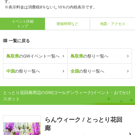
す。
※表示料金は消費税8％ないし10％の内税表示です。
イベント詳細
開催時間など
地図・アクセス
トップ
一覧に戻る
鳥取県
のGWイベント一覧へ
鳥取県
の祭り一覧へ
中国
の祭り一覧へ
全国
の祭り一覧へ
とっとり花回廊周辺のGW(ゴールデンウィーク)イベント・おでかけ
スポット
らんウィーク / とっとり花回
廊