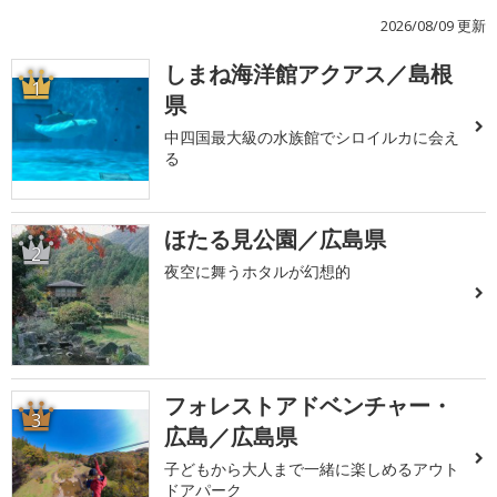
2026/08/09 更新
しまね海洋館アクアス／島根
1
県
中四国最大級の水族館でシロイルカに会え
る
ほたる見公園／広島県
2
夜空に舞うホタルが幻想的
フォレストアドベンチャー・
3
広島／広島県
子どもから大人まで一緒に楽しめるアウト
ドアパーク