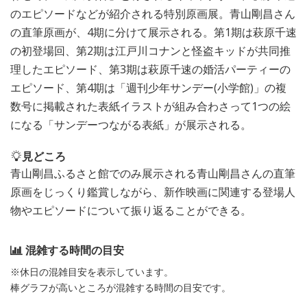
のエピソードなどが紹介される特別原画展。青山剛昌さん
の直筆原画が、4期に分けて展示される。第1期は萩原千速
の初登場回、第2期は江戸川コナンと怪盗キッドが共同推
理したエピソード、第3期は萩原千速の婚活パーティーの
エピソード、第4期は「週刊少年サンデー(小学館)」の複
数号に掲載された表紙イラストが組み合わさって1つの絵
になる「サンデーつながる表紙」が展示される。
見どころ
青山剛昌ふるさと館でのみ展示される青山剛昌さんの直筆
原画をじっくり鑑賞しながら、新作映画に関連する登場人
物やエピソードについて振り返ることができる。
混雑する時間の目安
※休日の混雑目安を表示しています。
棒グラフが高いところが混雑する時間の目安です。