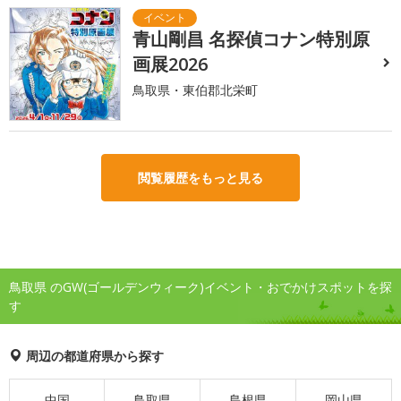
青山剛昌 名探偵コナン特別原
画展2026
鳥取県・東伯郡北栄町
閲覧履歴をもっと見る
鳥取県 のGW(ゴールデンウィーク)イベント・おでかけスポットを探
す
周辺の都道府県から探す
中国
鳥取県
島根県
岡山県