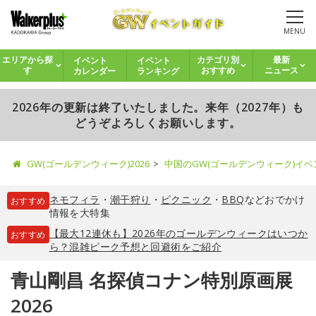
MENU
イベント
イベント
エリアから探
カテゴリ別
最新
カレンダー
ランキング
す
おすすめ
ニュース
2026年の更新は終了いたしました。来年（2027年）も
どうぞよろしくお願いします。
GW(ゴールデンウィーク)2026
中国のGW(ゴールデンウィーク)イ
ネモフィラ
・
潮干狩り
・
ピクニック
・
BBQ
などおでかけ
おすすめ
情報を大特集
【最大12連休も】2026年のゴールデンウィークはいつか
おすすめ
ら？混雑ピーク予想と回避術をご紹介
青山剛昌 名探偵コナン特別原画展
2026