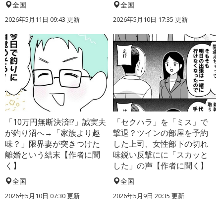
全国
全国
2026年5月11日 09:43 更新
2026年5月10日 17:35 更新
「10万円無断決済!?」誠実夫
「セクハラ」を「ミス」で
が釣り沼へ→「家族より趣
撃退？ツインの部屋を予約
味？」限界妻が突きつけた
した上司、女性部下の切れ
離婚という結末【作者に聞
味鋭い反撃にに「スカッと
く】
した」の声【作者に聞く】
全国
全国
2026年5月10日 07:30 更新
2026年5月9日 20:35 更新