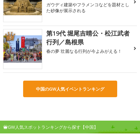
ガウディ建築やフラメンコなどを題材とし
た砂像が展示される
第19代 堀尾吉晴公・松江武者
3
行列／島根県
春の夢 壮麗なる行列が今よみがえる！
中国のGW人気イベントランキング
GW人気スポットランキングから探す【中国】