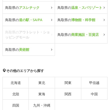
鳥取県の
アスレチック
鳥取県の
温泉・スパリゾート
鳥取県の
道の駅・SA/PA
鳥取県の
博物館・科学館
鳥取県の
アウトレット・ショ
鳥取県の
商業施設・百貨店
ッピングモール
鳥取県の
美術館
その他のエリアから探す
北海道
東北
関東
甲信越
北陸
東海
関西
中国
四国
九州・沖縄