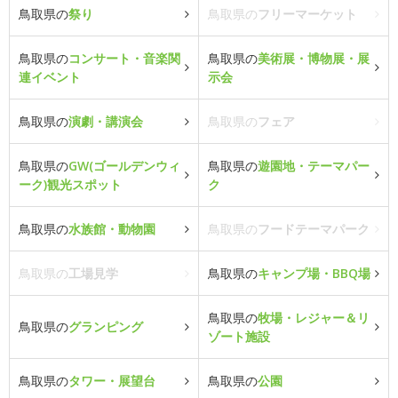
鳥取県の
祭り
鳥取県の
フリーマーケット
鳥取県の
コンサート・音楽関
鳥取県の
美術展・博物展・展
連イベント
示会
鳥取県の
演劇・講演会
鳥取県の
フェア
鳥取県の
GW(ゴールデンウィ
鳥取県の
遊園地・テーマパー
ーク)観光スポット
ク
鳥取県の
水族館・動物園
鳥取県の
フードテーマパーク
鳥取県の
工場見学
鳥取県の
キャンプ場・BBQ場
鳥取県の
牧場・レジャー＆リ
鳥取県の
グランピング
ゾート施設
鳥取県の
タワー・展望台
鳥取県の
公園