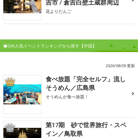
吉市 / 倉吉白壁土蔵群周辺
花よりだんご
GW人気イベントランキングから探す【中国】
2026/08/09 更新
食べ放題「完全セルフ」流し
1
そうめん／広島県
そうめんが食べ放題！
第17期 砂で世界旅行・スペ
2
イン／鳥取県