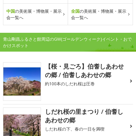
中国
の美術展・博物展・展示
全国
の美術展・博物展・展示
会一覧へ
会一覧へ
青山剛昌ふるさと館周辺のGW(ゴールデンウィーク)イベント・おで
かけスポット
【桜・見ごろ】伯耆しあわせ
の郷 / 伯耆しあわせの郷
約100本のしだれ桜は圧巻
しだれ桜の里まつり / 伯耆し
あわせの郷
しだれ桜の下、春の一日を満喫