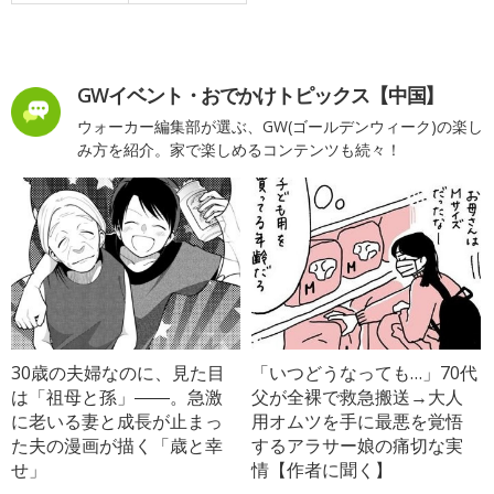
GWイベント・おでかけトピックス【中国】
ウォーカー編集部が選ぶ、GW(ゴールデンウィーク)の楽し
み方を紹介。家で楽しめるコンテンツも続々！
30歳の夫婦なのに、見た目
「いつどうなっても…」70代
は「祖母と孫」――。急激
父が全裸で救急搬送→大人
に老いる妻と成長が止まっ
用オムツを手に最悪を覚悟
た夫の漫画が描く「歳と幸
するアラサー娘の痛切な実
せ」
情【作者に聞く】