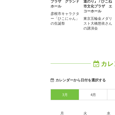
プラザ グランド
道のり』 / ひこね
ホール
市文化プラザ エ
コーホール
彦根市キャラクタ
ー「ひこにゃん」
東京五輪金メダリ
の生誕祭
スト大橋悠依さん
の講演会
カレ
カレンダーから日付を選択する
3月
4月
月
火
水