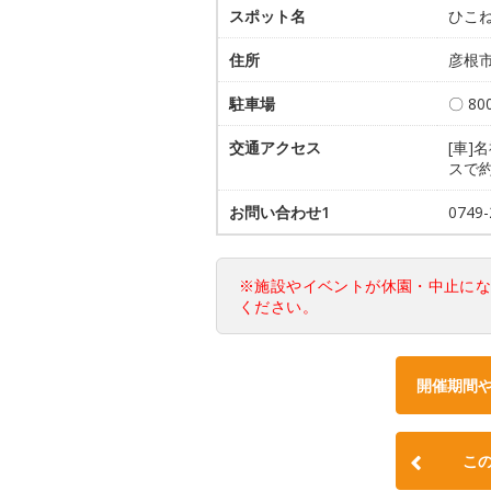
スポット名
ひこ
住所
彦根市
駐車場
〇 8
交通アクセス
[車]
スで約
お問い合わせ1
074
※施設やイベントが休園・中止に
ください。
開催期間
こ