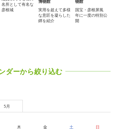
博物館
物館
名所として有名な
彦根城
実用を超えて多様
国宝・彦根屏風
な意匠を凝らした
年に一度の特別公
鐔を紹介
開
ンダーから絞り込む
5月
木
金
土
日