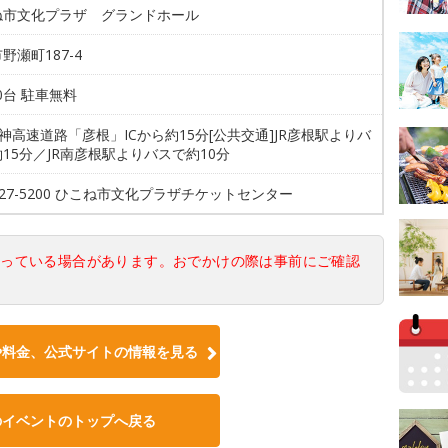
ね市文化プラザ グランドホール
野瀬町187-4
00台 駐車無料
名神高速道路「彦根」ICから約15分[公共交通]JR彦根駅よりバ
15分／JR南彦根駅よりバスで約10分
9-27-5200 ひこね市文化プラザチケットセンター
なっている場合があります。おでかけの際は事前にご確認
や料金、公式サイトの情報を見る
のイベントのトップへ戻る