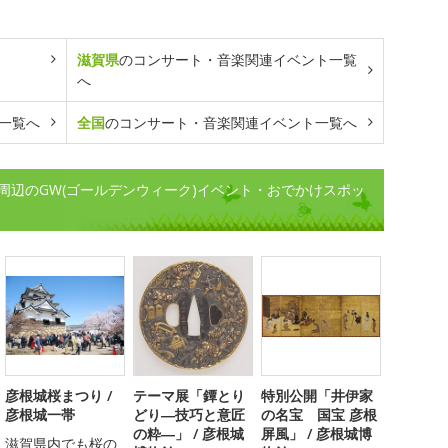
滋賀県
のコンサート・音楽関連イベント一覧
へ
一覧へ
全国
のコンサート・音楽関連イベント一覧へ
周辺のGW(ゴールデンウィーク)イベント・おでかけスポッ
彦根城桜まつり /
テーマ展「鐔とり
特別公開「井伊家
彦根城一帯
どり―技巧と意匠
の名宝 国宝 彦根
の粋―」 / 彦根城
屏風」 / 彦根城博
滋賀県内でも桜の