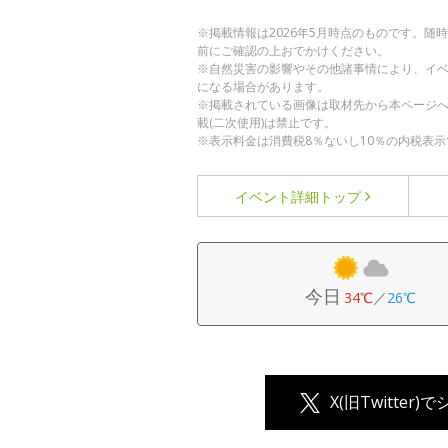
※掲載情報は2026年5月時点のものです。
前にご確認の上おでかけください。
※自然災害の影響やその他諸事情により、イ
になる場合があります。
※掲載されている画像は取材先から本ページ
載(二次使用)は禁止です。
※表示料金は消費税8％ないし10％の内税表示
イベント詳細
トップ
今日
34℃
／
26℃
X(旧Twitter)