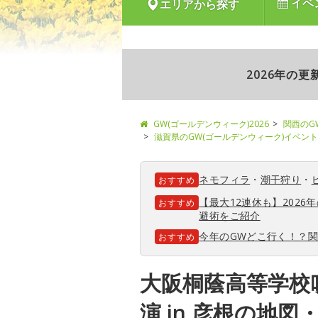
イベ
エリアから探す
2026年の
GW(ゴールデンウィーク)2026
関西のG
滋賀県のGW(ゴールデンウィーク)イベント
ネモフィラ
・
潮干狩り
・
おすすめ
【最大12連休も】202
おすすめ
避術をご紹介
今年のGWどこ行く！？
おすすめ
大阪桐蔭高等学校
演 in 彦根の地