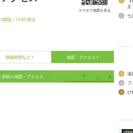
【
1
丘
スマホで地図を見る
七
2
15開場／15:00 開演
開催時間など
地図・アクセス
滋
1
n 彦根の地図・アクセス
フ
2
び
3