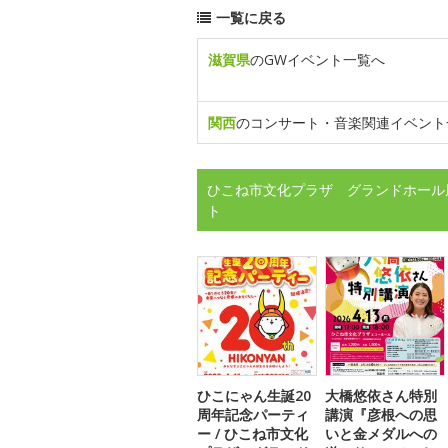
一覧に戻る
滋賀県
のGWイベント一覧へ
関西
のコンサート・音楽関連イベント
ひこね市文化プラザ グランドホール
ト
ひこにゃん生誕20
大橋悠依さん特別
周年記念パーティ
講演『彦根への思
ー / ひこね市文化
いと金メダルへの