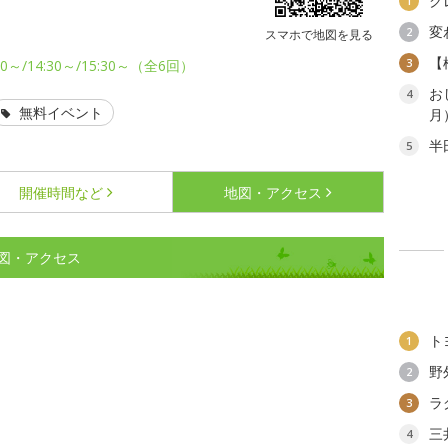
ク
1
変
2
スマホで地図を見る
【
3
30～/14:30～/15:30～（全6回）
お
4
無料イベント
月
半
5
開催時間など
地図・アクセス
図・アクセス
ト
1
野
2
ラ
3
三
4