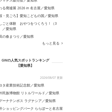
レマチス販売会／愛知県
わる廃墟展 2026 in 名古屋／愛知県
桜・見ごろ】愛知こどもの国／愛知県
しごと体験 おやつをつくろう！（3
）／愛知県
田の春まつり／愛知県
もっと見る
GWの人気スポットランキング
【愛知県】
2026/08/07 更新
ヨタ産業技術記念館／愛知県
外民族博物館 リトルワールド／愛知県
グーナテンボス ラグナシア／愛知県
井ショッピングパーク ららぽーと名古屋