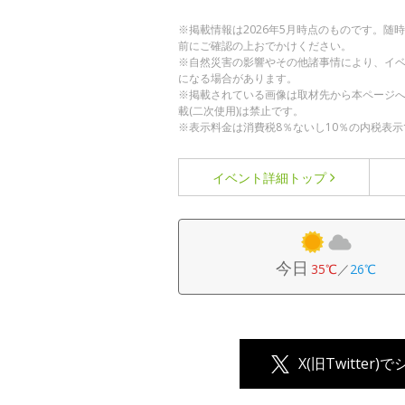
※掲載情報は2026年5月時点のものです。
前にご確認の上おでかけください。
※自然災害の影響やその他諸事情により、イ
になる場合があります。
※掲載されている画像は取材先から本ページ
載(二次使用)は禁止です。
※表示料金は消費税8％ないし10％の内税表示
イベント詳細
トップ
今日
35℃
／
26℃
X(旧Twitter)