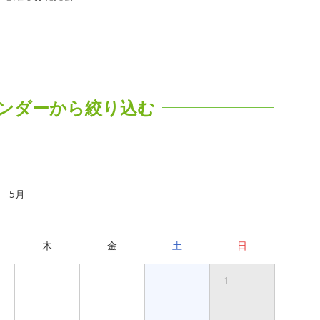
ンダーから絞り込む
5月
木
金
土
日
1