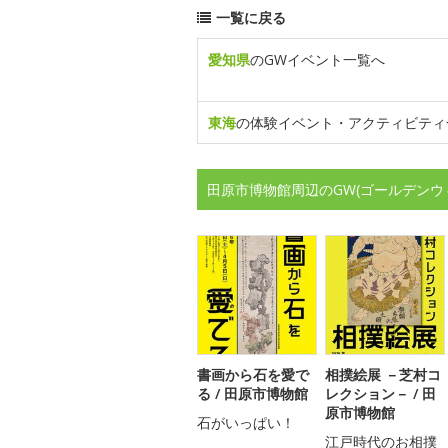
一覧に戻る
愛知県
のGWイベント一覧へ
東海
の体験イベント・アクティビティ
田原市博物館周辺のGW(ゴールデンウ
書画から石を愛で
相撲絵展 －芝村コ
る / 田原市博物館
レクション－ / 田
原市博物館
石がいっぱい！
江戸時代のお相撲