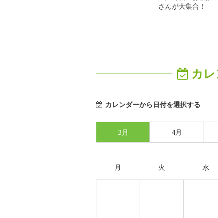
さんが大集合！
カレ
カレンダーから日付を選択する
3月
4月
月
火
水