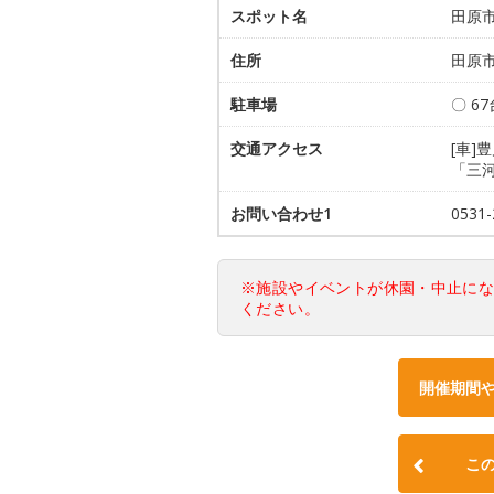
スポット名
田原
住所
田原市
駐車場
〇 67
交通アクセス
[車]
「三
お問い合わせ1
0531
※施設やイベントが休園・中止に
ください。
開催期間
こ