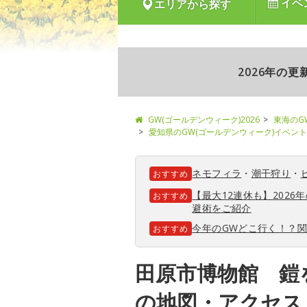
イベ
エリアから探す
2026年の
GW(ゴールデンウィーク)2026
東海のG
愛知県のGW(ゴールデンウィーク)イベント
ネモフィラ
・
潮干狩り
・
おすすめ
【最大12連休も】202
おすすめ
避術をご紹介
今年のGWどこ行く！？
おすすめ
田原市博物館 鎧
の地図・アクセス