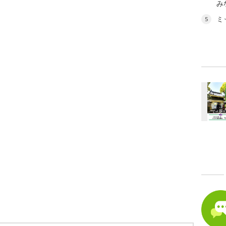
み
ミ
5