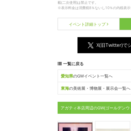
載(二次使用)は禁止です。
※表示料金は消費税8％ないし10％の内税表示
イベント詳細
トップ
X(旧Twitter)
一覧に戻る
愛知県
のGWイベント一覧へ
東海
の美術展・博物展・展示会一覧へ
アガティ本店周辺のGW(ゴールデンウ