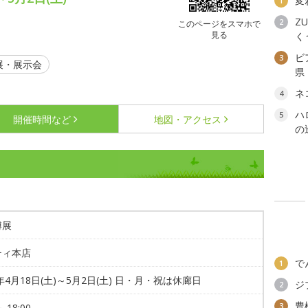
変
1
ZU
2
このページをスマホで
見る
く
ビ
3
展・展示会
県
ネ
4
ハ
5
開催時間など
地図・アクセス
の
博展
ティ本店
で
1
6年4月18日(土)～5月2日(土) 日・月・祝は休廊日
ジ
2
豊
3
～18:00