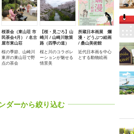
桜茶会（東山荘 市
【桜・見ごろ】山
所蔵日本画展 爛
民茶会4月） / 名古
崎川 / 山崎川散策
漫・どうぶつ絵画
屋市東山荘
路（四季の道）
/ 桑山美術館
桜の季節、山崎川
桜と川のコラボレ
近代日本画を中心
東岸の東山荘で野
ーションが魅せる
とする動物絵画
点の茶会
情景美
ンダーから絞り込む