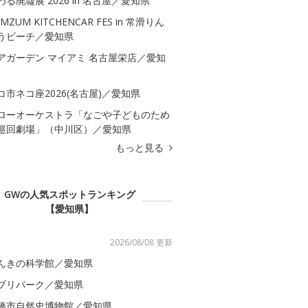
わる廃墟展 2026 in 名古屋／愛知県
MZUM KITCHENCAR FES in 常滑りん
うビーチ／愛知県
アガーデン マイアミ 名古屋栄店／愛知
コ市ネコ座2026(名古屋)／愛知県
ローオーケストラ「なごや子どものため
巡回劇場」（中川区）／愛知県
もっと見る
GWの人気スポットランキング
【愛知県】
2026/08/08 更新
んきの科学館／愛知県
ブリパーク／愛知県
橋市自然史博物館／愛知県