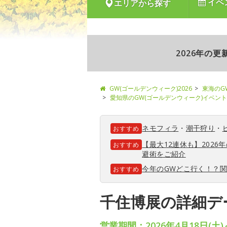
イベ
エリアから探す
2026年の
GW(ゴールデンウィーク)2026
東海のG
愛知県のGW(ゴールデンウィーク)イベント
ネモフィラ
・
潮干狩り
・
おすすめ
【最大12連休も】202
おすすめ
避術をご紹介
今年のGWどこ行く！？
おすすめ
千住博展の詳細デ
営業期間：2026年4月18日(土)