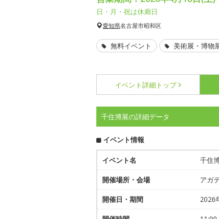
日・月・祝は休廊日
愛知県
名古屋市昭和区
無料イベント
美術展・博物
イベント詳細
トップ
千住博展の詳細データ
イベント情報
イベント名
千住
開催場所・会場
アガ
開催日・期間
202
開催時間
11:00