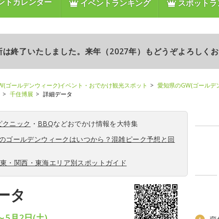
ントカレンダー
イベントランキング
スポットラ
更新は終了いたしました。来年（2027年）もどうぞよろしく
W(ゴールデンウィーク)イベント・おでかけ観光スポット
愛知県のGW(ゴールデ
千住博展
詳細データ
ピクニック
・
BBQ
などおでかけ情報を大特集
6年のゴールデンウィークはいつから？混雑ピーク予想と回
関東・関西・東海エリア別スポットガイド
ータ
～5月2日(土)