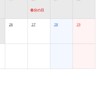
春分の日
26
27
28
29