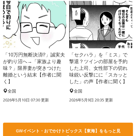
「10万円無断決済!?」誠実夫
「セクハラ」を「ミス」で
が釣り沼へ→「家族より趣
撃退？ツインの部屋を予約
味？」限界妻が突きつけた
した上司、女性部下の切れ
離婚という結末【作者に聞
味鋭い反撃にに「スカッと
く】
した」の声【作者に聞く】
全国
全国
2026年5月10日 07:30 更新
2026年5月9日 20:35 更新
GWイベント・おでかけトピックス【東海】をもっと見