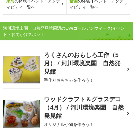
東海
の体験イベント・アクテ
全国
の体験イベント・アクテ
ィビティ一覧へ
ィビティ一覧へ
河川環境楽園 自然発見館周辺のGW(ゴールデンウィーク)イベン
ト・おでかけスポット
ろくさんのおもしろ工作（5
月） / 河川環境楽園 自然発
見館
手作りおもちゃを作ろう！
ウッドクラフト＆グラスデコ
（4月） / 河川環境楽園 自然
発見館
オリジナル小物を作ろう！