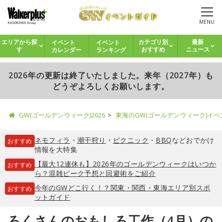
MENU
イベント
イベント
エリアから探
カテゴリ別
最新
カレンダー
ランキング
す
おすすめ
ニュース
2026年の更新は終了いたしました。来年（2027年）も
どうぞよろしくお願いします。
GW(ゴールデンウィーク)2026
東海のGW(ゴールデンウィーク)イ
ネモフィラ
・
潮干狩り
・
ピクニック
・
BBQ
などおでかけ
おすすめ
情報を大特集
【最大12連休も】2026年のゴールデンウィークはいつか
おすすめ
ら？混雑ピーク予想と回避術をご紹介
今年のGWどこ行く！？関東・関西・東海エリア別スポ
おすすめ
ットガイド
ろくさんのおもしろ工作（4月）の