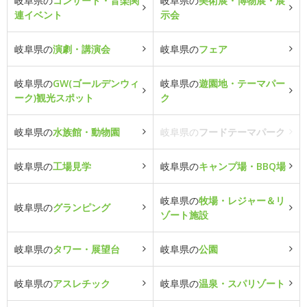
岐阜県の
コンサート・音楽関
岐阜県の
美術展・博物展・展
連イベント
示会
岐阜県の
演劇・講演会
岐阜県の
フェア
岐阜県の
GW(ゴールデンウィ
岐阜県の
遊園地・テーマパー
ーク)観光スポット
ク
岐阜県の
水族館・動物園
岐阜県の
フードテーマパーク
岐阜県の
工場見学
岐阜県の
キャンプ場・BBQ場
岐阜県の
牧場・レジャー＆リ
岐阜県の
グランピング
ゾート施設
岐阜県の
タワー・展望台
岐阜県の
公園
岐阜県の
アスレチック
岐阜県の
温泉・スパリゾート