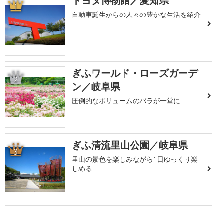
トヨタ博物館／愛知県
1
自動車誕生からの人々の豊かな生活を紹介
ぎふワールド・ローズガーデ
2
ン／岐阜県
圧倒的なボリュームのバラが一堂に
ぎふ清流里山公園／岐阜県
3
里山の景色を楽しみながら1日ゆっくり楽
しめる