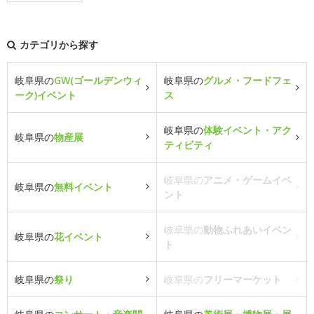
カテゴリから探す
岐阜県の
GW(ゴールデンウィ
岐阜県の
グルメ・フードフェ
ーク)イベント
ス
岐阜県の
体験イベント・アク
岐阜県の
物産展
ティビティ
岐阜県の
アニメ・ゲームイベ
岐阜県の
無料イベント
ント
岐阜県の
動物ふれあいイベン
岐阜県の
花イベント
ト
岐阜県の
祭り
岐阜県の
フリーマーケット