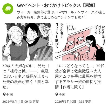
GWイベント・おでかけトピックス【東海】
ウォーカー編集部が選ぶ、GW(ゴールデンウィーク)の楽し
み方を紹介。家で楽しめるコンテンツも続々！
30歳の夫婦なのに、見た目
「いつどうなっても…」70代
は「祖母と孫」――。急激
父が全裸で救急搬送→大人
に老いる妻と成長が止まっ
用オムツを手に最悪を覚悟
た夫の漫画が描く「歳と幸
するアラサー娘の痛切な実
せ」
情【作者に聞く】
全国
全国
2026年5月11日 09:43 更新
2026年5月10日 17:35 更新