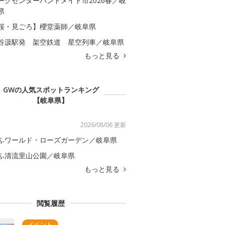
ークセンターハンドメイド市2026春／岐
県
桜・見ごろ】櫻堂薬師／岐阜県
谷汲駅発 架空鉄道 星空列車／岐阜県
もっと見る
GWの人気スポットランキング
【岐阜県】
2026/08/06 更新
ふワールド・ローズガーデン／岐阜県
ふ清流里山公園／岐阜県
もっと見る
閲覧履歴