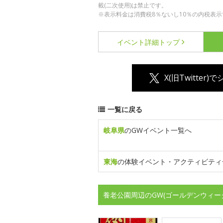
載(二次使用)は禁止です。
※表示料金は消費税8％ないし10％の内税表示
イベント詳細
トップ
X(旧Twitter)
一覧に戻る
岐阜県
のGWイベント一覧へ
東海
の体験イベント・アクティビティ
養老公園周辺のGW(ゴールデンウィー