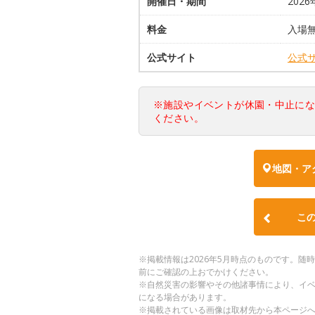
開催日・期間
202
料金
入場
公式サイト
公式
※施設やイベントが休園・中止に
ください。
地図・ア
こ
※掲載情報は2026年5月時点のものです。
前にご確認の上おでかけください。
※自然災害の影響やその他諸事情により、イ
になる場合があります。
※掲載されている画像は取材先から本ページ