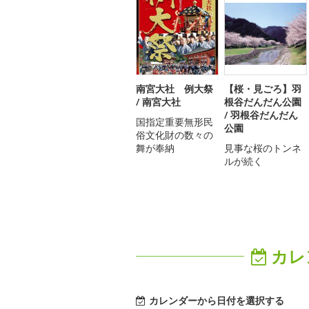
南宮大社 例大祭
【桜・見ごろ】羽
/ 南宮大社
根谷だんだん公園
/ 羽根谷だんだん
国指定重要無形民
公園
俗文化財の数々の
舞が奉納
見事な桜のトンネ
ルが続く
カレ
カレンダーから日付を選択する