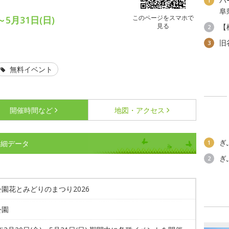
パ
1
阜
このページをスマホで
～5月31日(日)
見る
【
2
旧
3
無料イベント
開催時間など
地図・アクセス
ぎ
詳細データ
1
ぎ
2
園花とみどりのまつり2026
公園