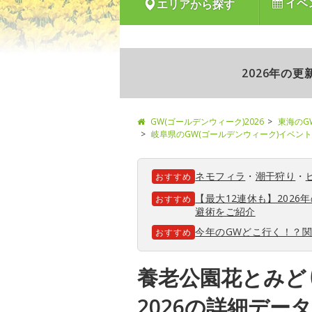
イベ
エリアから探す
2026年の
GW(ゴールデンウィーク)2026
東海のG
岐阜県のGW(ゴールデンウィーク)イベント
ネモフィラ
・
潮干狩り
・
おすすめ
【最大12連休も】202
おすすめ
避術をご紹介
今年のGWどこ行く！？
おすすめ
養老公園花とみど
2026の詳細データ