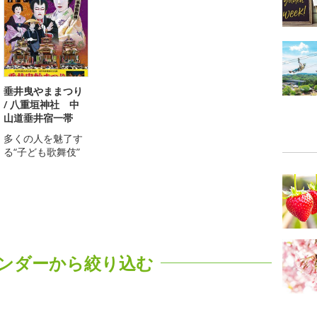
垂井曳やままつり
/ 八重垣神社 中
山道垂井宿一帯
多くの人を魅了す
る“子ども歌舞伎”
ンダーから絞り込む