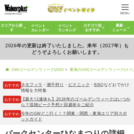
MENU
イベント
イベント
エリアから探
カテゴリ別
最新
カレンダー
ランキング
す
おすすめ
ニュース
2026年の更新は終了いたしました。来年（2027年）も
どうぞよろしくお願いします。
GW(ゴールデンウィーク)2026
東海のGW(ゴールデンウィーク)イ
ネモフィラ
・
潮干狩り
・
ピクニック
・
BBQ
などおでかけ
おすすめ
情報を大特集
【最大12連休も】2026年のゴールデンウィークはいつか
おすすめ
ら？混雑ピーク予想と回避術をご紹介
今年のGWどこ行く！？関東・関西・東海エリア別スポ
おすすめ
ットガイド
パークセンターひなまつりの詳細