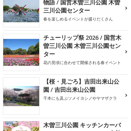
物語 / 国営木曽三川公園 木曽
三川公園センター
春を楽しめるイベントが盛りだくさん
チューリップ祭 2026 / 国営木
曽三川公園 木曽三川公園セン
ター
花の見頃に合わせて開催される春イベント
【桜・見ごろ】吉田出来山公
園 / 吉田出来山公園
千本にも及ぶソメイヨシノやヤマザクラ
木曽三川公園 キッチンカーパ