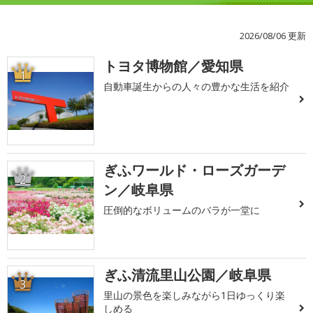
2026/08/06 更新
トヨタ博物館／愛知県
1
自動車誕生からの人々の豊かな生活を紹介
ぎふワールド・ローズガーデ
2
ン／岐阜県
圧倒的なボリュームのバラが一堂に
ぎふ清流里山公園／岐阜県
3
里山の景色を楽しみながら1日ゆっくり楽
しめる