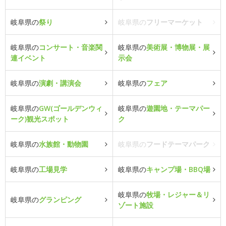
岐阜県の
祭り
岐阜県の
フリーマーケット
岐阜県の
コンサート・音楽関
岐阜県の
美術展・博物展・展
連イベント
示会
岐阜県の
演劇・講演会
岐阜県の
フェア
岐阜県の
GW(ゴールデンウィ
岐阜県の
遊園地・テーマパー
ーク)観光スポット
ク
岐阜県の
水族館・動物園
岐阜県の
フードテーマパーク
岐阜県の
工場見学
岐阜県の
キャンプ場・BBQ場
岐阜県の
牧場・レジャー＆リ
岐阜県の
グランピング
ゾート施設