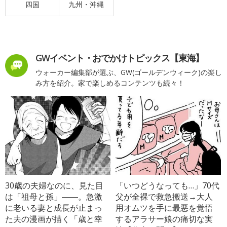
四国
九州・沖縄
GWイベント・おでかけトピックス【東海】
ウォーカー編集部が選ぶ、GW(ゴールデンウィーク)の楽し
み方を紹介。家で楽しめるコンテンツも続々！
30歳の夫婦なのに、見た目
「いつどうなっても…」70代
は「祖母と孫」――。急激
父が全裸で救急搬送→大人
に老いる妻と成長が止まっ
用オムツを手に最悪を覚悟
た夫の漫画が描く「歳と幸
するアラサー娘の痛切な実