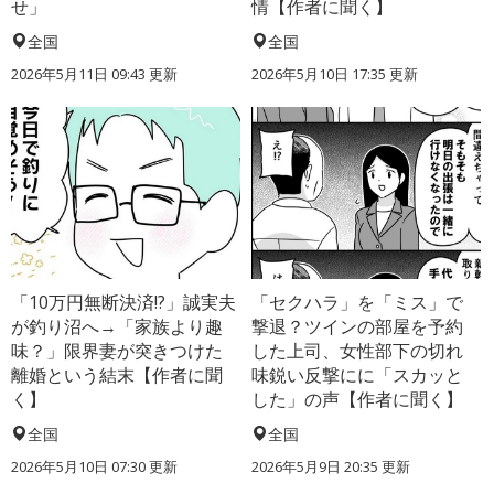
せ」
情【作者に聞く】
全国
全国
2026年5月11日 09:43 更新
2026年5月10日 17:35 更新
「10万円無断決済!?」誠実夫
「セクハラ」を「ミス」で
が釣り沼へ→「家族より趣
撃退？ツインの部屋を予約
味？」限界妻が突きつけた
した上司、女性部下の切れ
離婚という結末【作者に聞
味鋭い反撃にに「スカッと
く】
した」の声【作者に聞く】
全国
全国
2026年5月10日 07:30 更新
2026年5月9日 20:35 更新