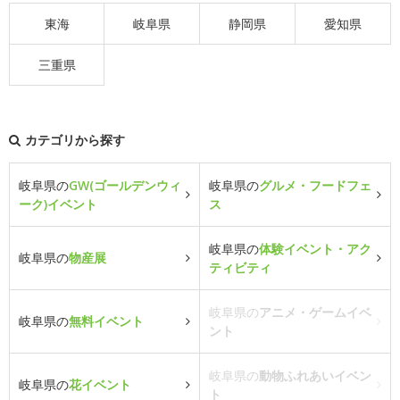
東海
岐阜県
静岡県
愛知県
三重県
カテゴリから探す
岐阜県の
GW(ゴールデンウィ
岐阜県の
グルメ・フードフェ
ーク)イベント
ス
岐阜県の
体験イベント・アク
岐阜県の
物産展
ティビティ
岐阜県の
アニメ・ゲームイベ
岐阜県の
無料イベント
ント
岐阜県の
動物ふれあいイベン
岐阜県の
花イベント
ト