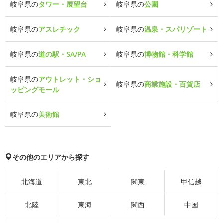
岐阜県の
タワー・展望台
岐阜県の
公園
岐阜県の
アスレチック
岐阜県の
温泉・スパリゾート
岐阜県の
道の駅・SA/PA
岐阜県の
博物館・科学館
岐阜県の
アウトレット・ショ
岐阜県の
商業施設・百貨店
ッピングモール
岐阜県の
美術館
その他のエリアから探す
北海道
東北
関東
甲信越
北陸
東海
関西
中国