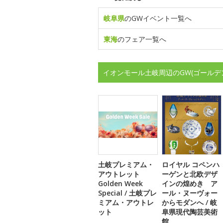
岐阜県
のGWイベント一覧へ
東海
のフェア一覧へ
イオンモール土岐周辺のGW(ゴールデ
土岐プレミアム・
ロイヤル コペンハ
アウトレット
ーゲンと北欧デザ
Golden Week
インの煌めき ア
Special / 土岐プレ
ール・ヌーヴォー
ミアム・アウトレ
からモダンへ / 岐
ット
阜県現代陶芸美術
館