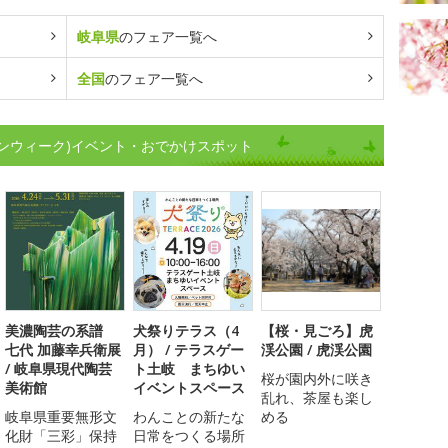
岐阜県
のフェア一覧へ
全国
のフェア一覧へ
ンウィーク)イベント・おでかけスポット
美濃陶芸の系譜
犬祭りテラス（4
【桜・見ごろ】虎
七代 加藤幸兵衛展
月） / テラスゲー
渓公園 / 虎渓公園
/ 岐阜県現代陶芸
ト土岐 まちゆい
桜が園内外に咲き
美術館
イベントスペース
乱れ、茶屋も楽し
岐阜県重要無形文
わんことの新たな
める
化財「三彩」保持
日常をつくる場所