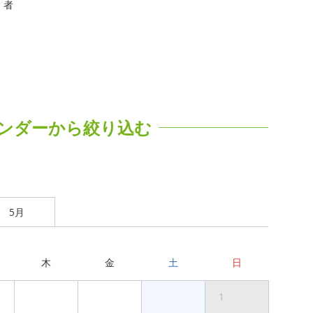
者
ンダーから絞り込む
5月
木
金
土
日
1