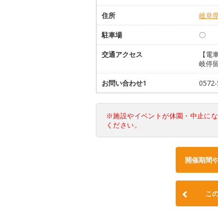
住所
岐阜
駐車場
〇
交通アクセス
【電
岐停留
お問い合わせ1
057
※施設やイベントが休園・中止に
ください。
開催期間
こ