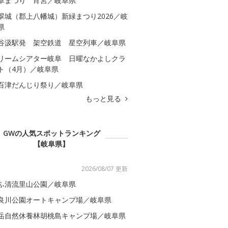
阜まつり 宵宮／岐阜県
翠城（郡上八幡城）新緑まつり2026／岐
県
谷汲駅発 架空鉄道 星空列車／岐阜県
リームシアター岐阜 日曜なかよしクラ
ト（4月）／岐阜県
百津だんじり祭り／岐阜県
もっと見る
GWの人気スポットランキング
【岐阜県】
2026/08/07 更新
ふ清流里山公園／岐阜県
良川公園オートキャンプ場／岐阜県
岳自然休養林胡桃島キャンプ場／岐阜県