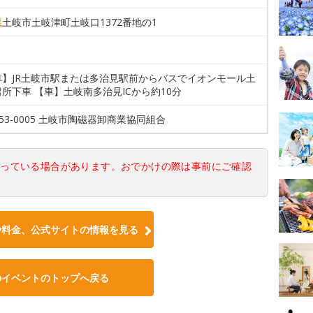
県
土岐市土岐津町土岐口1372番地の1
車】JR土岐市駅または多治見駅前からバスでイオンモール土
所下車 【車】土岐南多治見ICから約10分
2-53-0005 土岐市陶磁器卸商業協同組合
なっている場合があります。おでかけの際は事前にご確認
や料金、公式サイトの情報を見る
のイベントのトップへ戻る