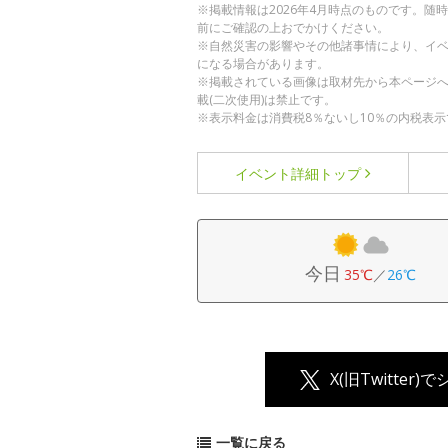
※掲載情報は2026年4月時点のものです。
前にご確認の上おでかけください。
※自然災害の影響やその他諸事情により、イ
になる場合があります。
※掲載されている画像は取材先から本ページ
載(二次使用)は禁止です。
※表示料金は消費税8％ないし10％の内税表示
イベント詳細
トップ
今日
35℃
／
26℃
X(旧Twitter)
一覧に戻る