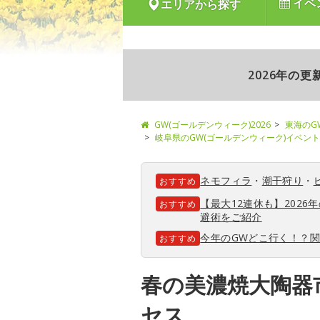
イベ
エリアから探す
2026年の
GW(ゴールデンウィーク)2026
東海のG
岐阜県のGW(ゴールデンウィーク)イベント
ネモフィラ
・
潮干狩り
・
おすすめ
【最大12連休も】202
おすすめ
避術をご紹介
今年のGWどこ行く！？
おすすめ
春の美濃焼大陶器
セス