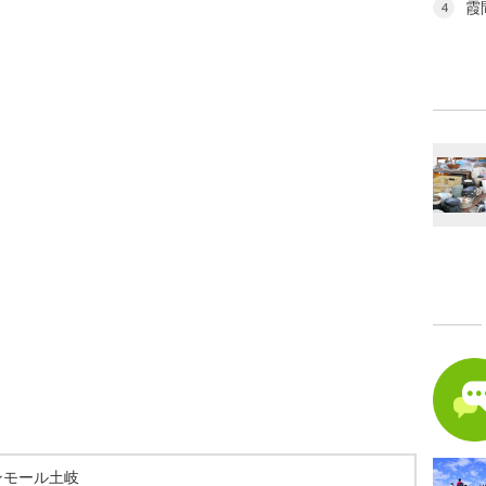
霞
4
ンモール土岐