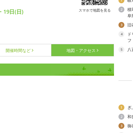
岐
1
積
2
スマホで地図を見る
19日(日)
阜
旧
3
ド
4
フ
八
5
開催時間など
地図・アクセス
ぎ
1
和
2
御
3