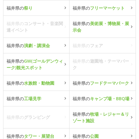
福井県の
祭り
福井県の
フリーマーケット
福井県の
コンサート・音楽関
福井県の
美術展・博物展・展
連イベント
示会
福井県の
演劇・講演会
福井県の
フェア
福井県の
GW(ゴールデンウィ
福井県の
遊園地・テーマパー
ーク)観光スポット
ク
福井県の
水族館・動物園
福井県の
フードテーマパーク
福井県の
工場見学
福井県の
キャンプ場・BBQ場
福井県の
牧場・レジャー＆リ
福井県の
グランピング
ゾート施設
福井県の
タワー・展望台
福井県の
公園