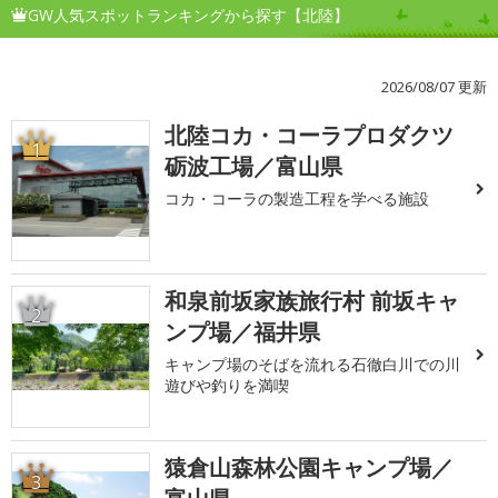
GW人気スポットランキングから探す【北陸】
2026/08/07 更新
北陸コカ・コーラプロダクツ
1
砺波工場／富山県
コカ・コーラの製造工程を学べる施設
和泉前坂家族旅行村 前坂キャ
2
ンプ場／福井県
キャンプ場のそばを流れる石徹白川での川
遊びや釣りを満喫
猿倉山森林公園キャンプ場／
3