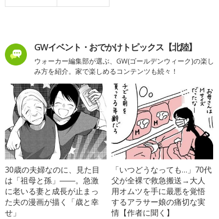
GWイベント・おでかけトピックス【北陸】
ウォーカー編集部が選ぶ、GW(ゴールデンウィーク)の楽し
み方を紹介。家で楽しめるコンテンツも続々！
30歳の夫婦なのに、見た目
「いつどうなっても…」70代
は「祖母と孫」――。急激
父が全裸で救急搬送→大人
に老いる妻と成長が止まっ
用オムツを手に最悪を覚悟
た夫の漫画が描く「歳と幸
するアラサー娘の痛切な実
せ」
情【作者に聞く】