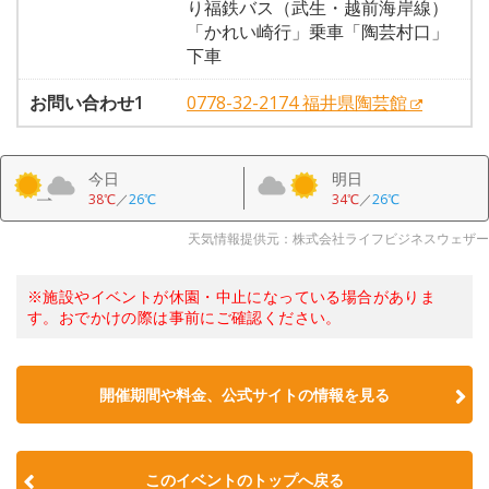
り福鉄バス（武生・越前海岸線）
「かれい崎行」乗車「陶芸村口」
下車
お問い合わせ1
0778-32-2174 福井県陶芸館
今日
明日
38℃
／
26℃
34℃
／
26℃
天気情報提供元：株式会社ライフビジネスウェザー
※施設やイベントが休園・中止になっている場合がありま
す。おでかけの際は事前にご確認ください。
開催期間や料金、公式サイトの
情報を見る
このイベントのトップへ戻る