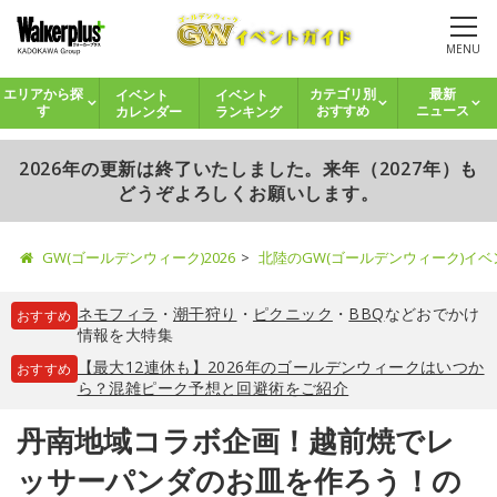
MENU
イベント
イベント
エリアから探
カテゴリ別
最新
カレンダー
ランキング
す
おすすめ
ニュース
2026年の更新は終了いたしました。来年（2027年）も
どうぞよろしくお願いします。
GW(ゴールデンウィーク)2026
北陸のGW(ゴールデンウィーク)イ
ネモフィラ
・
潮干狩り
・
ピクニック
・
BBQ
などおでかけ
おすすめ
情報を大特集
【最大12連休も】2026年のゴールデンウィークはいつか
おすすめ
ら？混雑ピーク予想と回避術をご紹介
丹南地域コラボ企画！越前焼でレ
ッサーパンダのお皿を作ろう！の