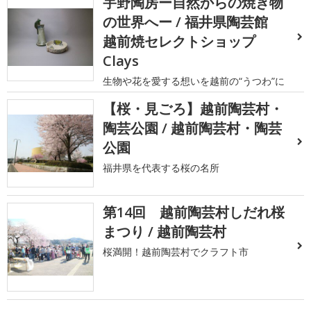
宇野陶房ー自然からの焼き物
の世界へー / 福井県陶芸館
越前焼セレクトショップ
Clays
生物や花を愛する想いを越前の“うつわ”に
【桜・見ごろ】越前陶芸村・
陶芸公園 / 越前陶芸村・陶芸
公園
福井県を代表する桜の名所
第14回 越前陶芸村しだれ桜
まつり / 越前陶芸村
桜満開！越前陶芸村でクラフト市