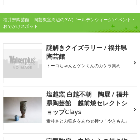
福井県陶芸館 陶芸教室周辺のGW(ゴールデンウィーク)イベント・
おでかけスポット
謎解きクイズラリー / 福井県
陶芸館
トーコちゃんとゲンくんのカケラ集め
塩越窯 白越不朝 陶展 / 福井
県陶芸館 越前焼セレクトシ
ョップClays
素朴さと力強さをあわせ持つ「やきもん」