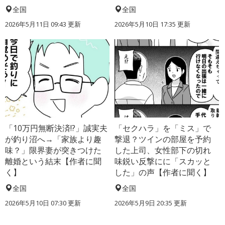
全国
全国
2026年5月11日 09:43 更新
2026年5月10日 17:35 更新
「10万円無断決済!?」誠実夫
「セクハラ」を「ミス」で
が釣り沼へ→「家族より趣
撃退？ツインの部屋を予約
味？」限界妻が突きつけた
した上司、女性部下の切れ
離婚という結末【作者に聞
味鋭い反撃にに「スカッと
く】
した」の声【作者に聞く】
全国
全国
2026年5月10日 07:30 更新
2026年5月9日 20:35 更新