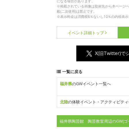
になる場合があります。
※掲載されている画像は取材先から本ページ
載(二次使用)は禁止です。
※表示料金は消費税8％ないし10％の内税表示
イベント詳細
トップ
X(旧Twitter)
一覧に戻る
福井県
のGWイベント一覧へ
北陸
の体験イベント・アクティビティ
福井県陶芸館 陶芸教室周辺のGW(