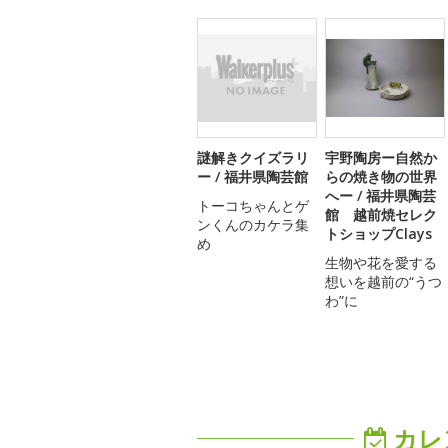
謎解きクイズラリ
宇野陶房ー自然か
ー / 福井県陶芸館
らの焼き物の世界
へー / 福井県陶芸
トーコちゃんとゲ
館 越前焼セレク
ンくんのカケラ集
トショップClays
め
生物や花を愛する
想いを越前の“うつ
わ”に
カレ