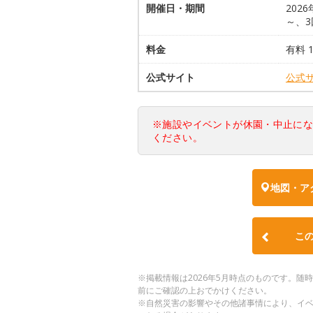
開催日・期間
202
～、3
料金
有料 1
公式サイト
公式
※施設やイベントが休園・中止に
ください。
地図・ア
こ
※掲載情報は2026年5月時点のものです。
前にご確認の上おでかけください。
※自然災害の影響やその他諸事情により、イ