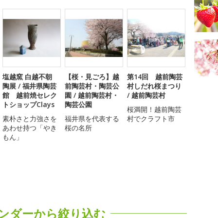
塩越窯 白越不朝
【桜・見ごろ】越
第14回 越前陶芸
陶展 / 福井県陶芸
前陶芸村・陶芸公
村しだれ桜まつり
館 越前焼セレク
園 / 越前陶芸村・
/ 越前陶芸村
トショップClays
陶芸公園
桜満開！越前陶芸
素朴さと力強さを
福井県を代表する
村でクラフト市
あわせ持つ「やき
桜の名所
もん」
ンダーから絞り込む