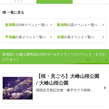
トップ
一覧に戻る
新潟県
のGWイベント一覧へ
新潟県
の花イベント一覧へ
甲信越
の花イベント一覧へ
全国
の花イベント一覧へ
長池憩いの森公園周辺のGW(ゴールデンウィーク)イベント・おでか
けスポット
【桜・見ごろ】大峰山桜公園
/ 大峰山桜公園
国指定天然記念物「橡平サクラ樹林」