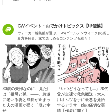
GWイベント・おでかけトピックス【甲信越】
ウォーカー編集部が選ぶ、GW(ゴールデンウィーク)の楽し
み方を紹介。家で楽しめるコンテンツも続々！
30歳の夫婦なのに、見た目
「いつどうなっても…」70代
は「祖母と孫」――。急激
父が全裸で救急搬送→大人
に老いる妻と成長が止まっ
用オムツを手に最悪を覚悟
た夫の漫画が描く「歳と幸
するアラサー娘の痛切な実
せ」
情【作者に聞く】