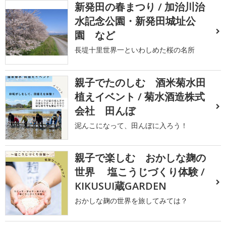
新発田の春まつり / 加治川治
水記念公園・新発田城址公
園 など
長堤十里世界一といわしめた桜の名所
親子でたのしむ 酒米菊水田
植えイベント / 菊水酒造株式
会社 田んぼ
泥んこになって、田んぼに入ろう！
親子で楽しむ おかしな麹の
世界 塩こうじづくり体験 /
KIKUSUI蔵GARDEN
おかしな麹の世界を旅してみては？