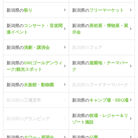
新潟県の
祭り
新潟県の
フリーマーケット
新潟県の
コンサート・音楽関
新潟県の
美術展・博物展・展
連イベント
示会
新潟県の
演劇・講演会
新潟県の
フェア
新潟県の
GW(ゴールデンウィ
新潟県の
遊園地・テーマパー
ーク)観光スポット
ク
新潟県の
水族館・動物園
新潟県の
フードテーマパーク
新潟県の
工場見学
新潟県の
キャンプ場・BBQ場
新潟県の
牧場・レジャー＆リ
新潟県の
グランピング
ゾート施設
新潟県の
タワー・展望台
新潟県の
公園