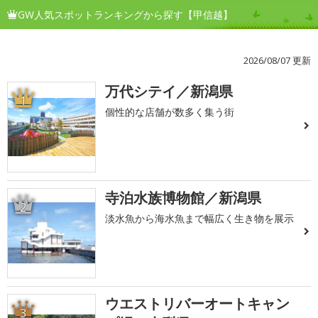
GW人気スポットランキングから探す【甲信越】
2026/08/07 更新
万代シテイ／新潟県
1
個性的な店舗が数多く集う街
寺泊水族博物館／新潟県
2
淡水魚から海水魚まで幅広く生き物を展示
ウエストリバーオートキャン
3