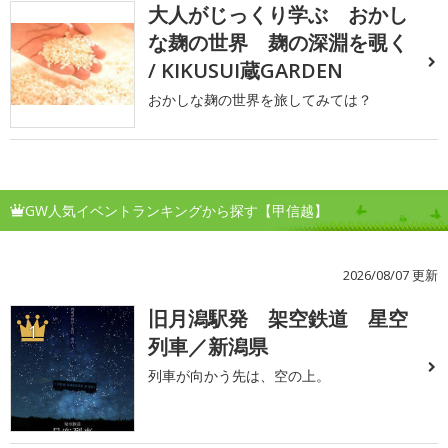
大人がじっくり学ぶ おかし
な麹の世界 麹の深淵を覗く
/ KIKUSUI蔵GARDEN
おかしな麹の世界を旅してみては？
GW人気イベントランキングから探す【甲信越】
2026/08/07 更新
旧月潟駅発 架空鉄道 星空
1
列車／新潟県
列車が向かう先は、空の上。