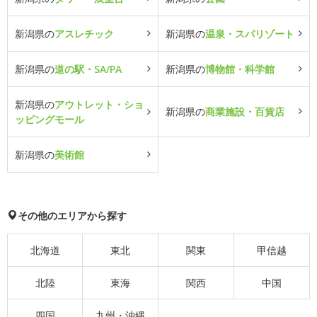
新潟県の
アスレチック
新潟県の
温泉・スパリゾート
新潟県の
道の駅・SA/PA
新潟県の
博物館・科学館
新潟県の
アウトレット・ショ
新潟県の
商業施設・百貨店
ッピングモール
新潟県の
美術館
その他のエリアから探す
北海道
東北
関東
甲信越
北陸
東海
関西
中国
四国
九州・沖縄