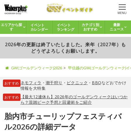
MENU
イベント
イベント
エリアから探
カテゴリ別
最新
カレンダー
ランキング
す
おすすめ
ニュース
2026年の更新は終了いたしました。来年（2027年）も
どうぞよろしくお願いします。
GW(ゴールデンウィーク)2026
甲信越のGW(ゴールデンウィーク)
ネモフィラ
・
潮干狩り
・
ピクニック
・
BBQ
などおでかけ
おすすめ
情報を大特集
【最大12連休も】2026年のゴールデンウィークはいつか
おすすめ
ら？混雑ピーク予想と回避術をご紹介
胎内市チューリップフェスティバ
ル2026の詳細データ