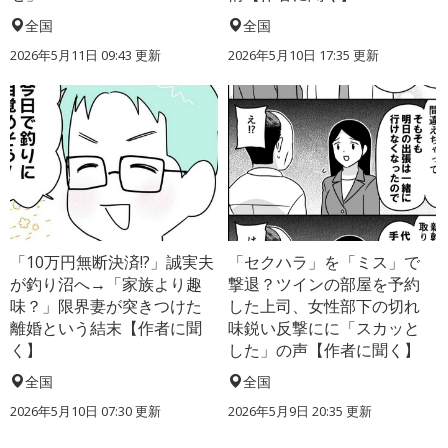
全国
全国
2026年5月11日 09:43 更新
2026年5月10日 17:35 更新
「10万円無断決済!?」誠実夫
「セクハラ」を「ミス」で
が釣り沼へ→「家族より趣
撃退？ツインの部屋を予約
味？」限界妻が突きつけた
した上司、女性部下の切れ
離婚という結末【作者に聞
味鋭い反撃にに「スカッと
く】
した」の声【作者に聞く】
全国
全国
2026年5月10日 07:30 更新
2026年5月9日 20:35 更新