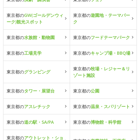
東京都の
GW(ゴールデンウィ
東京都の
遊園地・テーマパー
ーク)観光スポット
ク
東京都の
水族館・動物園
東京都の
フードテーマパーク
東京都の
工場見学
東京都の
キャンプ場・BBQ場
東京都の
牧場・レジャー＆リ
東京都の
グランピング
ゾート施設
東京都の
タワー・展望台
東京都の
公園
東京都の
アスレチック
東京都の
温泉・スパリゾート
東京都の
道の駅・SA/PA
東京都の
博物館・科学館
東京都の
アウトレット・ショ