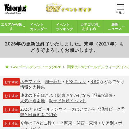
MENU
イベント
イベント
エリアから探
カテゴリ別
最新
カレンダー
ランキング
す
おすすめ
ニュース
2026年の更新は終了いたしました。来年（2027年）も
どうぞよろしくお願いします。
GW(ゴールデンウィーク)2026
関東のGW(ゴールデンウィーク)イ
ネモフィラ
・
潮干狩り
・
ピクニック
・
BBQ
などおでかけ
おすすめ
情報を大特集
連休の予定はこれ！関東おでかけなら
至福の温泉
・
おすすめ
人気の遊園地
・
親子で体験イベント
2026年のゴールデンウィークはいつから？混雑ピーク予
おすすめ
想と回避術をご紹介
今年のGWどこ行く！？関東・関西・東海エリア別スポ
おすすめ
ットガイド