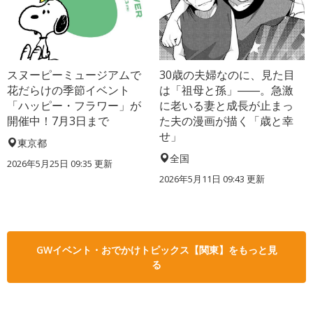
スヌーピーミュージアムで
30歳の夫婦なのに、見た目
花だらけの季節イベント
は「祖母と孫」――。急激
「ハッピー・フラワー」が
に老いる妻と成長が止まっ
開催中！7月3日まで
た夫の漫画が描く「歳と幸
せ」
東京都
全国
2026年5月25日 09:35 更新
2026年5月11日 09:43 更新
GWイベント・おでかけトピックス【関東】をもっと見
る