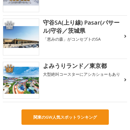
守谷SA(上り線) Pasar(パサー
2
ル)守谷／茨城県
「恵みの森」がコンセプトのSA
よみうりランド／東京都
3
大型絶叫コースターにアシカショーもあり
関東のGW人気スポットランキング