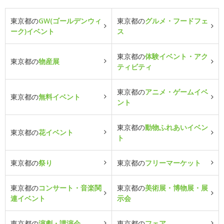
東京都の
GW(ゴールデンウィ
東京都の
グルメ・フードフェ
ーク)イベント
ス
東京都の
体験イベント・アク
東京都の
物産展
ティビティ
東京都の
アニメ・ゲームイベ
東京都の
無料イベント
ント
東京都の
動物ふれあいイベン
東京都の
花イベント
ト
東京都の
祭り
東京都の
フリーマーケット
東京都の
コンサート・音楽関
東京都の
美術展・博物展・展
連イベント
示会
東京都の
演劇・講演会
東京都の
フェア