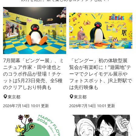
7月開幕「ピングー展」、ミ
「ピングー」初の体験型展
ニチュア作家・田中達也と
覧会が有楽町に！“遊園地”テ
のコラボ作品が登場！チケ
ーマでクレイモデル展示や
ットは5月23日発売、全5種
フォトスポット、JR上野駅で
のクリアしおり特典も
は先行映像も
東京都
東京都
2026年7月14日 10:01 更新
2026年7月14日 10:01 更新