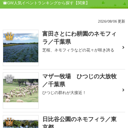
GW人気イベントランキングから探す【関東】
2026/08/06 更新
富田さとにわ耕園のネモフィ
1
ラ／千葉県
芝桜、ネモフィラなどの花々が咲き誇る
マザー牧場 ひつじの大放牧
2
／千葉県
ひつじの群れが大接近！
日比谷公園のネモフィラ／東
3
京都