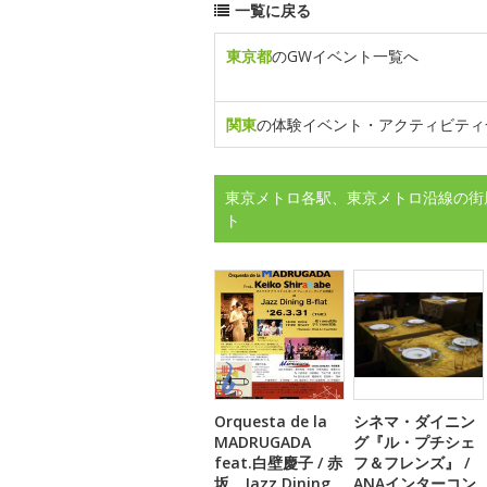
一覧に戻る
東京都
のGWイベント一覧へ
関東
の体験イベント・アクティビティ
東京メトロ各駅、東京メトロ沿線の街
ト
Orquesta de la
シネマ・ダイニン
MADRUGADA
グ『ル・プチシェ
feat.白壁慶子 / 赤
フ＆フレンズ』 /
坂 Jazz Dining
ANAインターコン