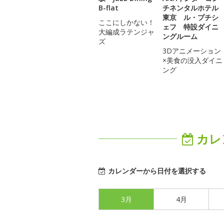
B-flat
チネンタルホテル
東京 ル・プチシ
ここにしかない！
ェフ 特設ダイニ
大編成ラテンジャ
ングルーム
ズ
3Dアニメーション
×美食の没入ダイニ
ング
カレ
カレンダーから日付を選択する
3月
4月