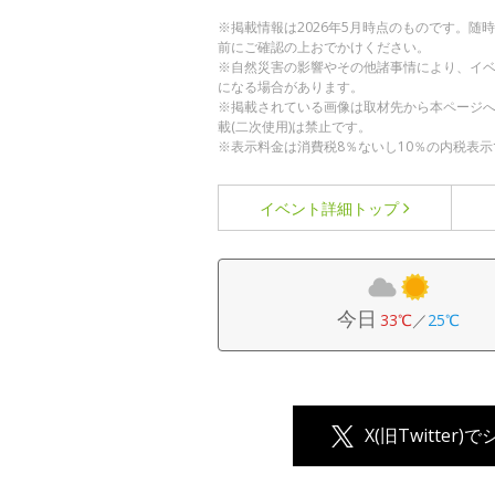
※掲載情報は2026年5月時点のものです。
前にご確認の上おでかけください。
※自然災害の影響やその他諸事情により、イ
になる場合があります。
※掲載されている画像は取材先から本ページ
載(二次使用)は禁止です。
※表示料金は消費税8％ないし10％の内税表示
イベント詳細
トップ
今日
33℃
／
25℃
X(旧Twitter)