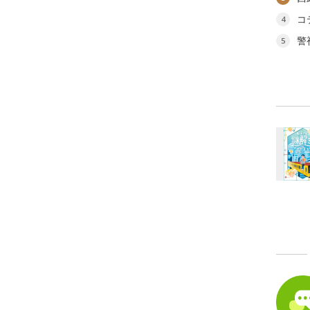
コ
4
警
5