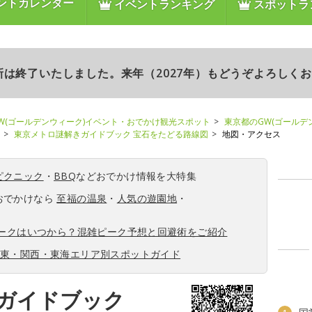
ントカレンダー
イベントランキング
スポットラ
更新は終了いたしました。来年（2027年）もどうぞよろしく
W(ゴールデンウィーク)イベント・おでかけ観光スポット
東京都のGW(ゴールデ
東京メトロ謎解きガイドブック 宝石をたどる路線図
地図・アクセス
ピクニック
・
BBQ
などおでかけ情報を大特集
おでかけなら
至福の温泉
・
人気の遊園地
・
ィークはいつから？混雑ピーク予想と回避術をご紹介
関東・関西・東海エリア別スポットガイド
ガイドブック