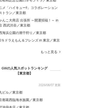
営昭和記念公園のネモフィラ／東京都
ニメ「ハイキュー!!」コラボレーション
ストラン／東京都
ゃんこ大商店 出張所 ～開運招福！～ in
京 西武渋谷／東京都
西海浜公園の潮干狩り／東京都
00％ドラえもん＆フレンズ in 東京／東京
もっと見る
GWの人気スポットランキング
【東京都】
2026/08/07 更新
丸ビル／東京都
京都葛西臨海水族園／東京都
武池袋本店／東京都