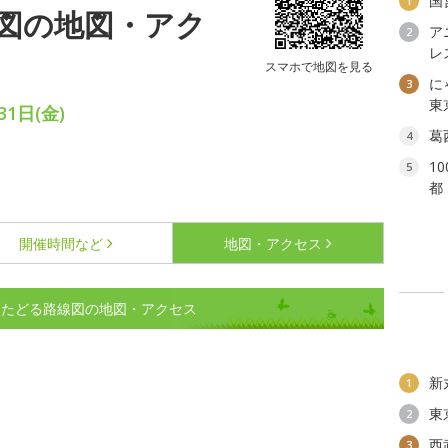
国
1
図の地図・アク
ア
2
レ
スマホで地図を見る
に
3
東
1日(金)
葛
4
1
5
都
開催時間など
地図・アクセス
をたどる路線図の地図・アクセス
新
1
東
2
西
3