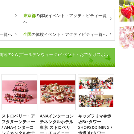
東京都
の体験イベント・アクティビティ一覧
へ
一覧へ
全国
の体験イベント・アクティビティ一覧へ
周辺のGW(ゴールデンウィーク)イベント・おでかけスポッ
ストロベリー・ア
ANAインターコン
キッズフリマ@赤
フタヌーンティー
チネンタルホテル
坂Bizタワー
/ ANAインターコ
東京 ストロベリ
SHOPS&DINING /
ンチネンタルホテ
ー・チャイニー
赤坂Bizタワー