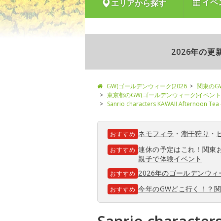
イベ
エリアから探す
2026年の
GW(ゴールデンウィーク)2026
関東のG
東京都のGW(ゴールデンウィーク)イベント
Sanrio characters KAWAII Afte
ネモフィラ
・
潮干狩り
・
おすすめ
連休の予定はこれ！関東
おすすめ
親子で体験イベント
2026年のゴールデンウ
おすすめ
今年のGWどこ行く！？
おすすめ