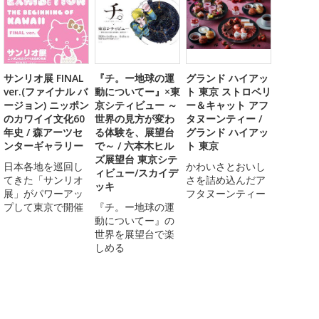
サンリオ展 FINAL
『チ。ー地球の運
グランド ハイアッ
ver.(ファイナル バ
動についてー』×東
ト 東京 ストロベリ
ージョン) ニッポン
京シティビュー ～
ー＆キャット アフ
のカワイイ文化60
世界の見方が変わ
タヌーンティー /
年史 / 森アーツセ
る体験を、展望台
グランド ハイアッ
ンターギャラリー
で～ / 六本木ヒル
ト 東京
ズ展望台 東京シテ
日本各地を巡回し
かわいさとおいし
ィビュー/スカイデ
てきた「サンリオ
さを詰め込んだア
ッキ
展」がパワーアッ
フタヌーンティー
プして東京で開催
『チ。ー地球の運
動についてー』の
世界を展望台で楽
しめる