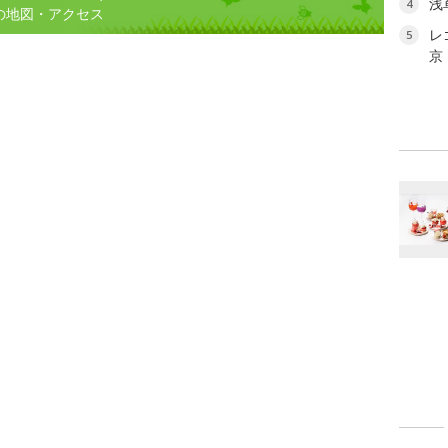
浅
4
の地図・アクセス
レ
5
京