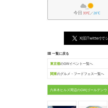
今日
33℃
／
26℃
X(旧Twitter)
一覧に戻る
東京都
のGWイベント一覧へ
関東
のグルメ・フードフェス一覧へ
六本木ヒルズ周辺のGW(ゴールデンウ