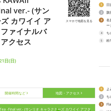
s KAWAII
日
1
inal ver.- (サン
旗
2
ズ カワイイ ア
名
3
スマホで地図を見る
ー
 ファイナルバ
ち
4
・アクセス
科
5
1日(日)
よ
1
開催時間など
地図・アクセス
ち
2
F
3
rnoon Tea -Final ver.- (サンリオ キャラクターズ カワイイ アフタ