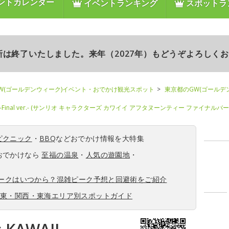
ントカレンダー
イベントランキング
スポットラ
更新は終了いたしました。来年（2027年）もどうぞよろしく
W(ゴールデンウィーク)イベント・おでかけ観光スポット
東京都のGW(ゴールデ
rnoon Tea -Final ver.- (サンリオ キャラクターズ カワイイ アフタヌーンティー ファイナルバ
ピクニック
・
BBQ
などおでかけ情報を大特集
おでかけなら
至福の温泉
・
人気の遊園地
・
ィークはいつから？混雑ピーク予想と回避術をご紹介
関東・関西・東海エリア別スポットガイド