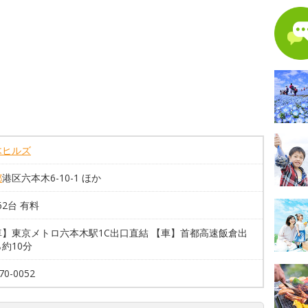
木ヒルズ
都
港区六本木6-10-1 ほか
62台 有料
車】東京メトロ六本木駅1C出口直結 【車】首都高速飯倉出
約10分
70-0052