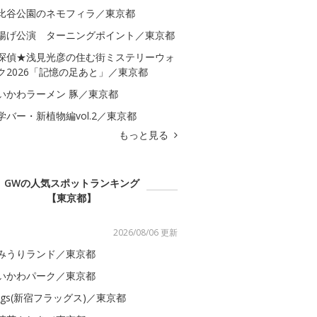
比谷公園のネモフィラ／東京都
揚げ公演 ターニングポイント／東京都
探偵★浅見光彦の住む街ミステリーウォ
ク2026「記憶の足あと」／東京都
いかわラーメン 豚／東京都
学バー・新植物編vol.2／東京都
もっと見る
GWの人気スポットランキング
【東京都】
2026/08/06 更新
みうりランド／東京都
いかわパーク／東京都
lags(新宿フラッグス)／東京都