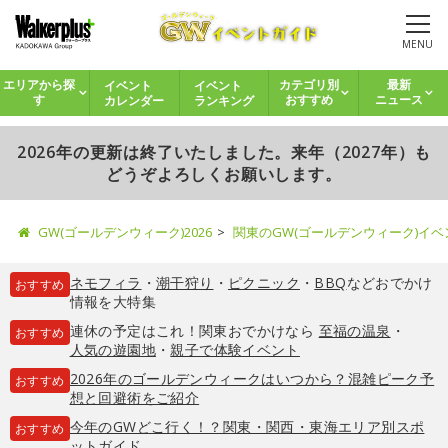
MENU
イベント
イベント
エリアから探
カテゴリ別
最新
カレンダー
ランキング
す
おすすめ
ニュース
2026年の更新は終了いたしました。来年（2027年）も
どうぞよろしくお願いします。
GW(ゴールデンウィーク)2026
関東のGW(ゴールデンウィーク)イ
ネモフィラ
・
潮干狩り
・
ピクニック
・
BBQ
などおでかけ
おすすめ
情報を大特集
連休の予定はこれ！関東おでかけなら
至福の温泉
・
おすすめ
人気の遊園地
・
親子で体験イベント
2026年のゴールデンウィークはいつから？混雑ピーク予
おすすめ
想と回避術をご紹介
今年のGWどこ行く！？関東・関西・東海エリア別スポ
おすすめ
ットガイド