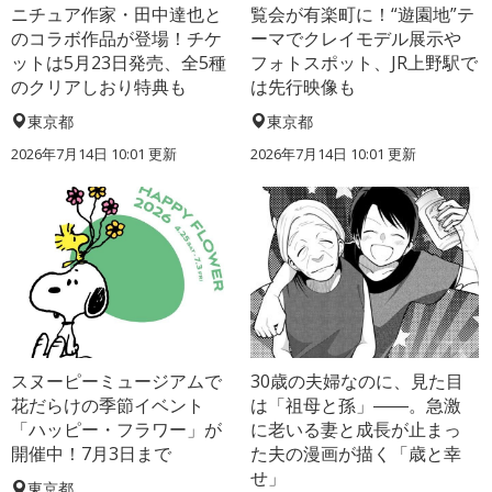
ニチュア作家・田中達也と
覧会が有楽町に！“遊園地”テ
のコラボ作品が登場！チケ
ーマでクレイモデル展示や
ットは5月23日発売、全5種
フォトスポット、JR上野駅で
のクリアしおり特典も
は先行映像も
東京都
東京都
2026年7月14日 10:01 更新
2026年7月14日 10:01 更新
スヌーピーミュージアムで
30歳の夫婦なのに、見た目
花だらけの季節イベント
は「祖母と孫」――。急激
「ハッピー・フラワー」が
に老いる妻と成長が止まっ
開催中！7月3日まで
た夫の漫画が描く「歳と幸
せ」
東京都