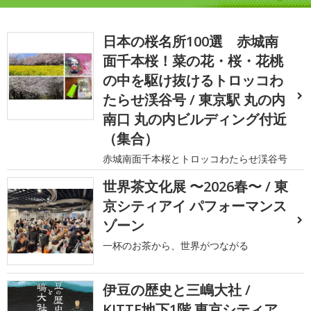
日本の桜名所100選 赤城南
面千本桜！菜の花・桜・花桃
の中を駆け抜けるトロッコわ
たらせ渓谷号 / 東京駅 丸の内
南口 丸の内ビルディング付近
（集合）
赤城南面千本桜とトロッコわたらせ渓谷号
世界茶文化展 〜2026春〜 / 東
京シティアイ パフォーマンス
ゾーン
一杯のお茶から、世界がつながる
伊豆の歴史と三嶋大社 /
KITTE地下1階 東京シティア