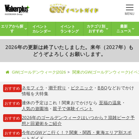
MENU
イベント
イベント
エリアから探
カテゴリ別
最新
カレンダー
ランキング
す
おすすめ
ニュース
2026年の更新は終了いたしました。来年（2027年）も
どうぞよろしくお願いします。
GW(ゴールデンウィーク)2026
関東のGW(ゴールデンウィーク)イ
ネモフィラ
・
潮干狩り
・
ピクニック
・
BBQ
などおでかけ
おすすめ
情報を大特集
連休の予定はこれ！関東おでかけなら
至福の温泉
・
おすすめ
人気の遊園地
・
親子で体験イベント
2026年のゴールデンウィークはいつから？混雑ピーク予
おすすめ
想と回避術をご紹介
今年のGWどこ行く！？関東・関西・東海エリア別スポ
おすすめ
ットガイド