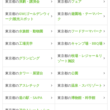
東京都の
演劇・講演会
東京都の
フェア
東京都の
GW(ゴールデンウィ
東京都の
遊園地・テーマパー
ーク)観光スポット
ク
東京都の
水族館・動物園
東京都の
フードテーマパーク
東京都の
工場見学
東京都の
キャンプ場・BBQ場
東京都の
牧場・レジャー＆リ
東京都の
グランピング
ゾート施設
東京都の
タワー・展望台
東京都の
公園
東京都の
アスレチック
東京都の
温泉・スパリゾート
東京都の
道の駅・SA/PA
東京都の
博物館・科学館
東京都の
アウトレット・ショ