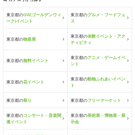
東京都の
GW(ゴールデンウィ
東京都の
グルメ・フードフェ
ーク)イベント
ス
東京都の
体験イベント・アク
東京都の
物産展
ティビティ
東京都の
アニメ・ゲームイベ
東京都の
無料イベント
ント
東京都の
動物ふれあいイベン
東京都の
花イベント
ト
東京都の
祭り
東京都の
フリーマーケット
東京都の
コンサート・音楽関
東京都の
美術展・博物展・展
連イベント
示会