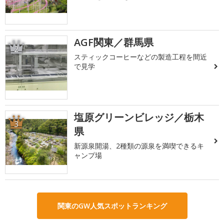
AGF関東／群馬県
2
スティックコーヒーなどの製造工程を間近
で見学
塩原グリーンビレッジ／栃木
3
県
新源泉開湯、2種類の源泉を満喫できるキ
ャンプ場
関東のGW人気スポットランキング