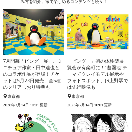
み方を紹介。家で楽しめるコンテンツも続々！
7月開幕「ピングー展」、ミ
「ピングー」初の体験型展
ニチュア作家・田中達也と
覧会が有楽町に！“遊園地”テ
のコラボ作品が登場！チケ
ーマでクレイモデル展示や
ットは5月23日発売、全5種
フォトスポット、JR上野駅で
のクリアしおり特典も
は先行映像も
東京都
東京都
2026年7月14日 10:01 更新
2026年7月14日 10:01 更新