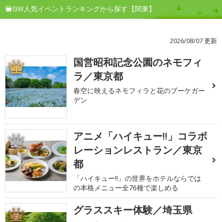
GW人気イベントランキングから探す【関東】
2026/08/07 更新
国営昭和記念公園のネモフィ
1
ラ／東京都
春空に映えるネモフィラと花のブーケガー
デン
アニメ「ハイキュー!!」コラボ
2
レーションレストラン／東京
都
「ハイキュー!!」の世界をホテルならでは
の本格メニュー全76種で楽しめる
グラススキー体験／埼玉県
3