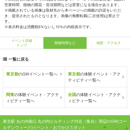
営業時間、植物の開花・見頃期間などは変更になる場合があります。
※掲載されている画像は取材先から本ページへの掲載の許諾をいただ
き、提供されたものとなります。画像の無断転載(二次使用)は禁止で
す。
※表示料金は消費税8％ないし10％の内税表示です。
イベント詳細
開催時間など
地図・アクセス
トップ
一覧に戻る
東京都
のGWイベント一覧へ
東京都
の体験イベント・アク
ティビティ一覧へ
関東
の体験イベント・アクテ
全国
の体験イベント・アクテ
ィビティ一覧へ
ィビティ一覧へ
東京駅 丸の内南口 丸の内ビルディング付近（集合）周辺のGW(ゴー
ルデンウィーク)イベント・おでかけスポット