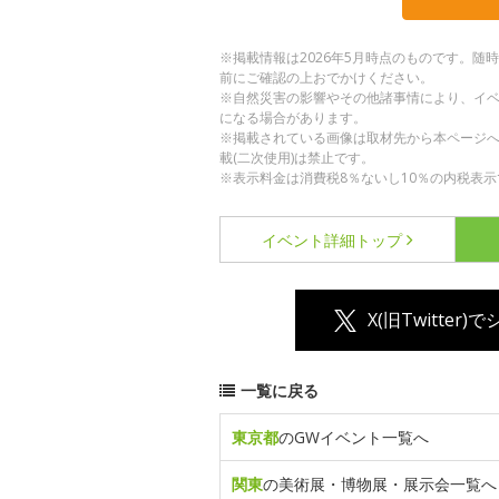
※掲載情報は2026年5月時点のものです。
前にご確認の上おでかけください。
※自然災害の影響やその他諸事情により、イ
になる場合があります。
※掲載されている画像は取材先から本ページ
載(二次使用)は禁止です。
※表示料金は消費税8％ないし10％の内税表示
イベント詳細
トップ
X(旧Twitter)
一覧に戻る
東京都
のGWイベント一覧へ
関東
の美術展・博物展・展示会一覧へ