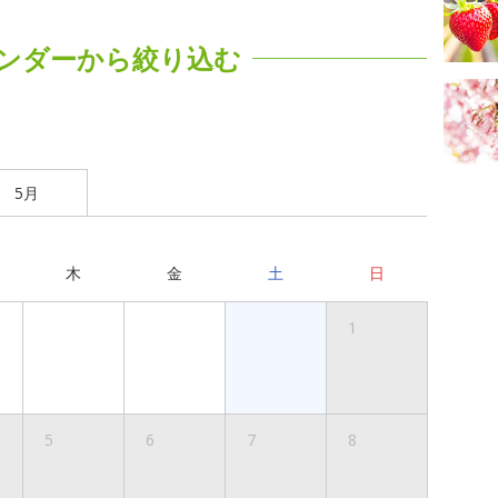
ンダーから絞り込む
5月
木
金
土
日
1
5
6
7
8