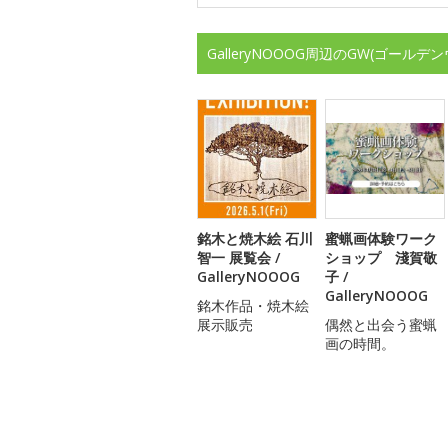
GalleryNOOOG周辺のGW(ゴー
銘木と焼木絵 石川
蜜蝋画体験ワーク
智一 展覧会 /
ショップ 淺賀敬
GalleryNOOOG
子 /
GalleryNOOOG
銘木作品・焼木絵
展示販売
偶然と出会う蜜蝋
画の時間。