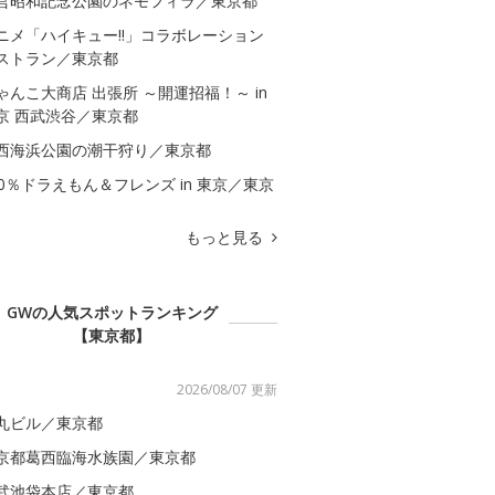
営昭和記念公園のネモフィラ／東京都
ニメ「ハイキュー!!」コラボレーション
ストラン／東京都
ゃんこ大商店 出張所 ～開運招福！～ in
京 西武渋谷／東京都
西海浜公園の潮干狩り／東京都
00％ドラえもん＆フレンズ in 東京／東京
もっと見る
GWの人気スポットランキング
【東京都】
2026/08/07 更新
丸ビル／東京都
京都葛西臨海水族園／東京都
武池袋本店／東京都