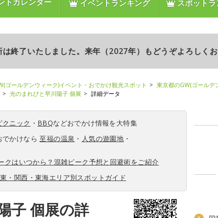
ントカレンダー
イベントランキング
スポットラ
更新は終了いたしました。来年（2027年）もどうぞよろしく
W(ゴールデンウィーク)イベント・おでかけ観光スポット
東京都のGW(ゴールデ
光のまれびと早川陽子 個展
詳細データ
ピクニック
・
BBQ
などおでかけ情報を大特集
おでかけなら
至福の温泉
・
人気の遊園地
・
ィークはいつから？混雑ピーク予想と回避術をご紹介
関東・関西・東海エリア別スポットガイド
陽子 個展の詳