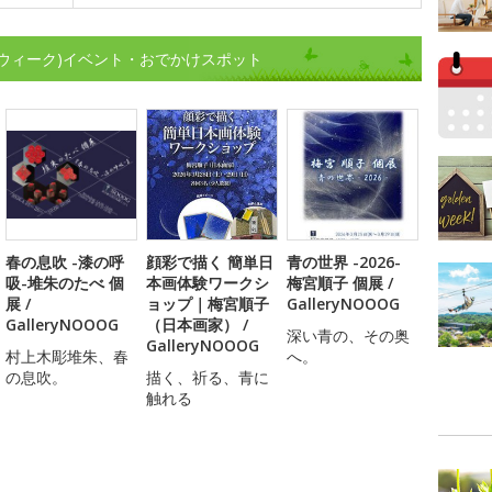
ルデンウィーク)イベント・おでかけスポット
春の息吹 -漆の呼
顔彩で描く 簡単日
青の世界 -2026-
吸-堆朱のたべ 個
本画体験ワークシ
梅宮順子 個展 /
展 /
ョップ｜梅宮順子
GalleryNOOOG
GalleryNOOOG
（日本画家） /
深い青の、その奥
GalleryNOOOG
村上木彫堆朱、春
へ。
の息吹。
描く、祈る、青に
触れる