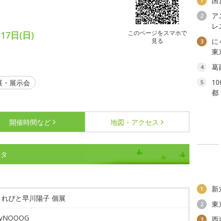
国
1
ア
2
レ
このページをスマホで
17日(日)
見る
に
3
）
東
葛
4
1
展・展示会
5
都
開催時間など
地図・アクセス
ータ
新
1
まれびと早川陽子 個展
東
2
eryNOOOG
西
3