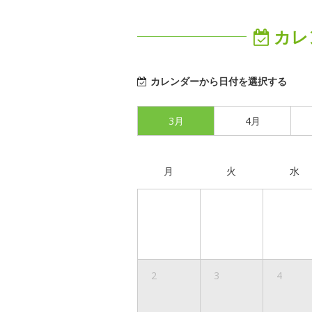
カレ
カレンダーから日付を選択する
3月
4月
月
火
水
2
3
4