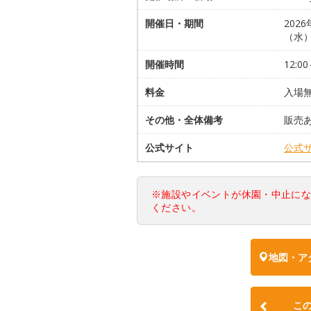
開催日・期間
202
（水
開催時間
12:00
料金
入場無
その他・全体備考
販売
公式サイト
公式
※施設やイベントが休園・中止に
ください。
地図・ア
こ