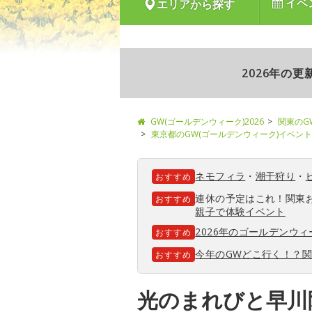
イベ
エリアから探す
2026年の
GW(ゴールデンウィーク)2026
関東のG
東京都のGW(ゴールデンウィーク)イベント
ネモフィラ
・
潮干狩り
・
おすすめ
連休の予定はこれ！関東
おすすめ
親子で体験イベント
2026年のゴールデンウ
おすすめ
今年のGWどこ行く！？
おすすめ
光のまれびと早川