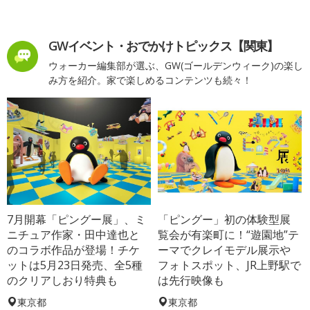
GWイベント・おでかけトピックス【関東】
ウォーカー編集部が選ぶ、GW(ゴールデンウィーク)の楽し
み方を紹介。家で楽しめるコンテンツも続々！
7月開幕「ピングー展」、ミ
「ピングー」初の体験型展
ニチュア作家・田中達也と
覧会が有楽町に！“遊園地”テ
のコラボ作品が登場！チケ
ーマでクレイモデル展示や
ットは5月23日発売、全5種
フォトスポット、JR上野駅で
のクリアしおり特典も
は先行映像も
東京都
東京都