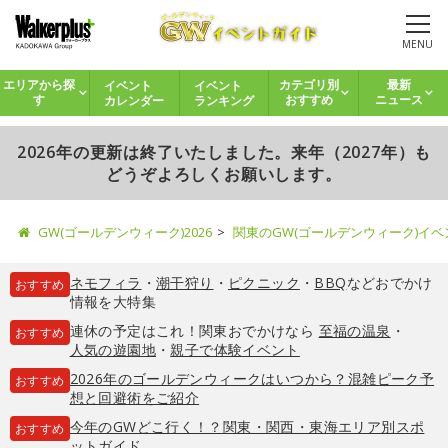
MENU
イベント
イベント
エリアから探
カテゴリ別
最新
カレンダー
ランキング
す
おすすめ
ニュース
2026年の更新は終了いたしました。来年（2027年）も
どうぞよろしくお願いします。
GW(ゴールデンウィーク)2026
関東のGW(ゴールデンウィーク)イ
ネモフィラ
・
潮干狩り
・
ピクニック
・
BBQ
などおでかけ
おすすめ
情報を大特集
連休の予定はこれ！関東おでかけなら
至福の温泉
・
おすすめ
人気の遊園地
・
親子で体験イベント
2026年のゴールデンウィークはいつから？混雑ピーク予
おすすめ
想と回避術をご紹介
今年のGWどこ行く！？関東・関西・東海エリア別スポ
おすすめ
ットガイド