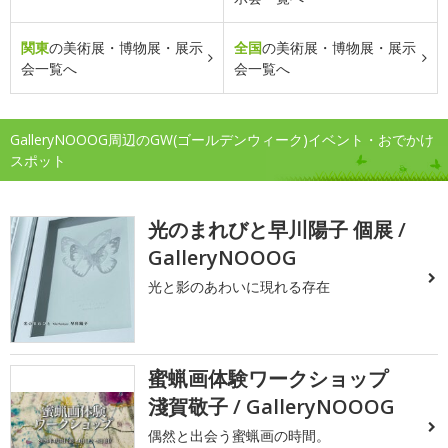
関東
の美術展・博物展・展示
全国
の美術展・博物展・展示
会一覧へ
会一覧へ
GalleryNOOOG周辺のGW(ゴールデンウィーク)イベント・おでかけ
スポット
光のまれびと早川陽子 個展 /
GalleryNOOOG
光と影のあわいに現れる存在
蜜蝋画体験ワークショップ
淺賀敬子 / GalleryNOOOG
偶然と出会う蜜蝋画の時間。