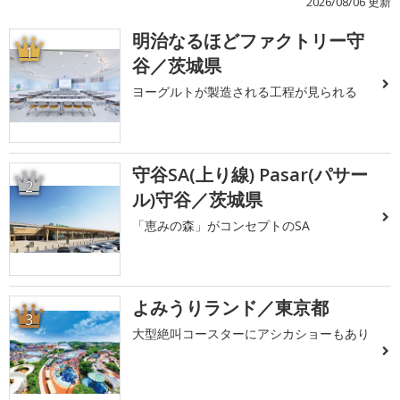
2026/08/06 更新
明治なるほどファクトリー守
1
谷／茨城県
ヨーグルトが製造される工程が見られる
守谷SA(上り線) Pasar(パサー
2
ル)守谷／茨城県
「恵みの森」がコンセプトのSA
よみうりランド／東京都
3
大型絶叫コースターにアシカショーもあり