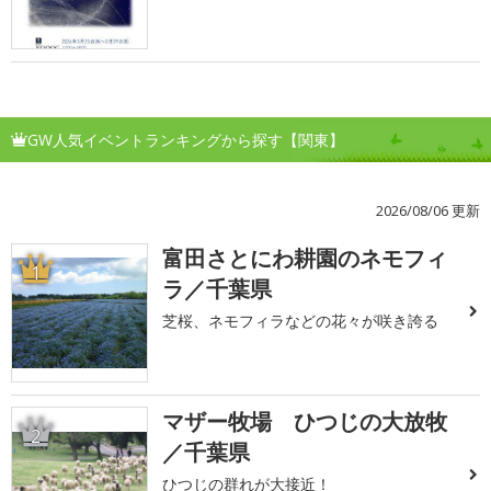
GW人気イベントランキングから探す【関東】
2026/08/06 更新
富田さとにわ耕園のネモフィ
1
ラ／千葉県
芝桜、ネモフィラなどの花々が咲き誇る
マザー牧場 ひつじの大放牧
2
／千葉県
ひつじの群れが大接近！