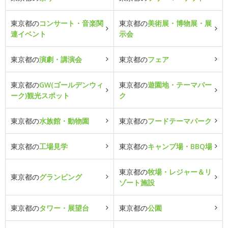
東京都の
コンサート・音楽関
東京都の
美術展・博物展・展
連イベント
示会
東京都の
演劇・講演会
東京都の
フェア
東京都の
GW(ゴールデンウィ
東京都の
遊園地・テーマパー
ーク)観光スポット
ク
東京都の
水族館・動物園
東京都の
フードテーマパーク
東京都の
工場見学
東京都の
キャンプ場・BBQ場
東京都の
牧場・レジャー＆リ
東京都の
グランピング
ゾート施設
東京都の
タワー・展望台
東京都の
公園