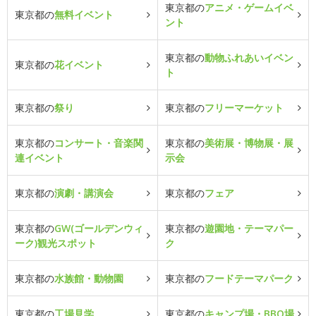
東京都の
アニメ・ゲームイベ
東京都の
無料イベント
ント
東京都の
動物ふれあいイベン
東京都の
花イベント
ト
東京都の
祭り
東京都の
フリーマーケット
東京都の
コンサート・音楽関
東京都の
美術展・博物展・展
連イベント
示会
東京都の
演劇・講演会
東京都の
フェア
東京都の
GW(ゴールデンウィ
東京都の
遊園地・テーマパー
ーク)観光スポット
ク
東京都の
水族館・動物園
東京都の
フードテーマパーク
東京都の
工場見学
東京都の
キャンプ場・BBQ場