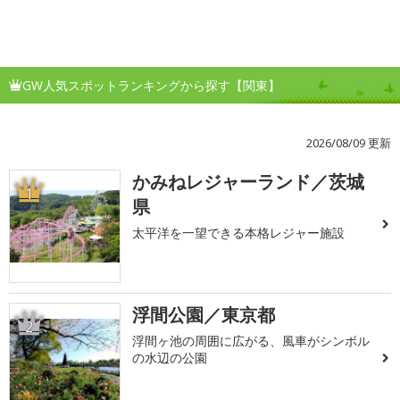
GW人気スポットランキングから探す【関東】
2026/08/09 更新
かみねレジャーランド／茨城
1
県
太平洋を一望できる本格レジャー施設
浮間公園／東京都
2
浮間ヶ池の周囲に広がる、風車がシンボル
の水辺の公園