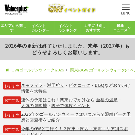
MENU
イベント
イベント
エリアから探
カテゴリ別
最新
カレンダー
ランキング
す
おすすめ
ニュース
2026年の更新は終了いたしました。来年（2027年）も
どうぞよろしくお願いします。
GW(ゴールデンウィーク)2026
関東のGW(ゴールデンウィーク)イ
ネモフィラ
・
潮干狩り
・
ピクニック
・
BBQ
などおでかけ
おすすめ
情報を大特集
連休の予定はこれ！関東おでかけなら
至福の温泉
・
おすすめ
人気の遊園地
・
親子で体験イベント
2026年のゴールデンウィークはいつから？混雑ピーク予
おすすめ
想と回避術をご紹介
今年のGWどこ行く！？関東・関西・東海エリア別スポ
おすすめ
ットガイド