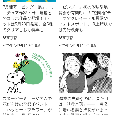
7月開幕「ピングー展」、ミ
「ピングー」初の体験型展
ニチュア作家・田中達也と
覧会が有楽町に！“遊園地”テ
のコラボ作品が登場！チケ
ーマでクレイモデル展示や
ットは5月23日発売、全5種
フォトスポット、JR上野駅で
のクリアしおり特典も
は先行映像も
東京都
東京都
2026年7月14日 10:01 更新
2026年7月14日 10:01 更新
スヌーピーミュージアムで
30歳の夫婦なのに、見た目
花だらけの季節イベント
は「祖母と孫」――。急激
「ハッピー・フラワー」が
に老いる妻と成長が止まっ