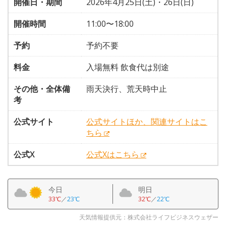
開催日・期間
2026年4月25日(土)・26日(日)
開催時間
11:00〜18:00
予約
予約不要
料金
入場無料 飲食代は別途
その他・全体備
雨天決行、荒天時中止
考
公式サイト
公式サイトほか、関連サイトはこ
ちら
公式X
公式Xはこちら
今日
明日
33℃
／
23℃
32℃
／
22℃
天気情報提供元：株式会社ライフビジネスウェザー