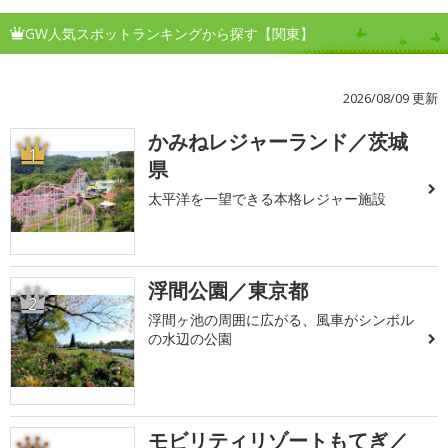
GW人気スポットランキングから探す【関東】
2026/08/09 更新
かみねレジャーランド／茨城
1
県
太平洋を一望できる本格レジャー施設
浮間公園／東京都
2
浮間ヶ池の周囲に広がる、風車がシンボル
の水辺の公園
モビリティリゾートもてぎ／