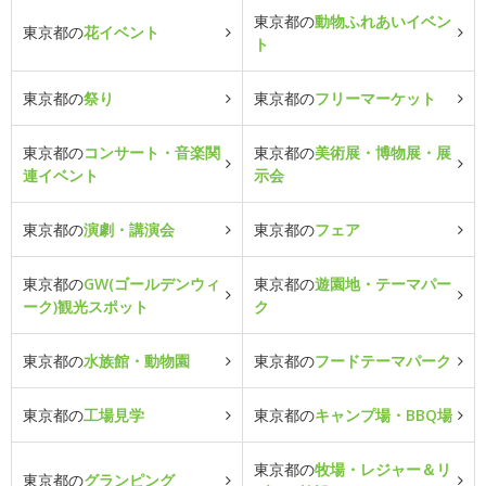
東京都の
動物ふれあいイベン
東京都の
花イベント
ト
東京都の
祭り
東京都の
フリーマーケット
東京都の
コンサート・音楽関
東京都の
美術展・博物展・展
連イベント
示会
東京都の
演劇・講演会
東京都の
フェア
東京都の
GW(ゴールデンウィ
東京都の
遊園地・テーマパー
ーク)観光スポット
ク
東京都の
水族館・動物園
東京都の
フードテーマパーク
東京都の
工場見学
東京都の
キャンプ場・BBQ場
東京都の
牧場・レジャー＆リ
東京都の
グランピング