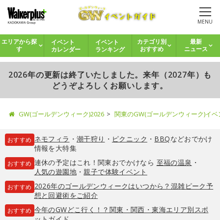
MENU
イベント
イベント
エリアから探
カテゴリ別
最新
カレンダー
ランキング
す
おすすめ
ニュース
2026年の更新は終了いたしました。来年（2027年）も
どうぞよろしくお願いします。
GW(ゴールデンウィーク)2026
関東のGW(ゴールデンウィーク)イ
ネモフィラ
・
潮干狩り
・
ピクニック
・
BBQ
などおでかけ
おすすめ
情報を大特集
連休の予定はこれ！関東おでかけなら
至福の温泉
・
おすすめ
人気の遊園地
・
親子で体験イベント
2026年のゴールデンウィークはいつから？混雑ピーク予
おすすめ
想と回避術をご紹介
今年のGWどこ行く！？関東・関西・東海エリア別スポ
おすすめ
ットガイド