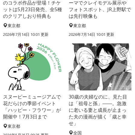
のコラボ作品が登場！チケ
ーマでクレイモデル展示や
ットは5月23日発売、全5種
フォトスポット、JR上野駅で
のクリアしおり特典も
は先行映像も
東京都
東京都
2026年7月14日 10:01 更新
2026年7月14日 10:01 更新
スヌーピーミュージアムで
30歳の夫婦なのに、見た目
花だらけの季節イベント
は「祖母と孫」――。急激
「ハッピー・フラワー」が
に老いる妻と成長が止まっ
開催中！7月3日まで
た夫の漫画が描く「歳と幸
せ」
東京都
全国
2026年5月25日 09:35 更新