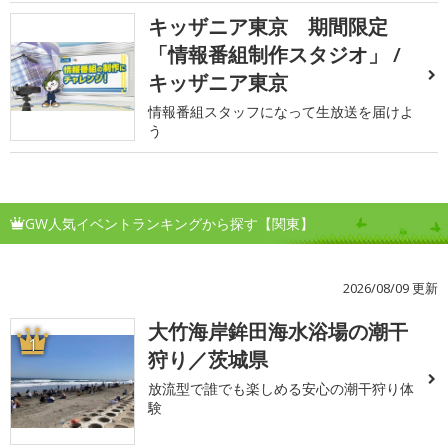
キッザニア東京 期間限定
「情報番組制作スタジオ」 /
キッザニア東京
情報番組スタッフになって生放送を届けよ
う
GW人気イベントランキングから探す【関東】
2026/08/09 更新
大竹海岸鉾田海水浴場の潮干
1
狩り／茨城県
放流型で誰でも楽しめる安心の潮干狩り体
験