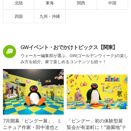
北陸
東海
関西
中国
四国
九州・沖縄
GWイベント・おでかけトピックス【関東】
ウォーカー編集部が選ぶ、GW(ゴールデンウィーク)の楽し
み方を紹介。家で楽しめるコンテンツも続々！
7月開幕「ピングー展」、ミ
「ピングー」初の体験型展
ニチュア作家・田中達也と
覧会が有楽町に！“遊園地”テ