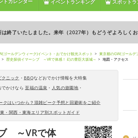
ントカレンダー
イベントランキング
スポットラ
更新は終了いたしました。来年（2027年）もどうぞよろしく
W(ゴールデンウィーク)イベント・おでかけ観光スポット
東京都のGW(ゴールデ
歴史探偵イマーシブ ～VRで体感！ 幻の豊臣大坂城～
地図・アクセス
ピクニック
・
BBQ
などおでかけ情報を大特集
おでかけなら
至福の温泉
・
人気の遊園地
・
ィークはいつから？混雑ピーク予想と回避術をご紹介
関東・関西・東海エリア別スポットガイド
ブ ～VRで体