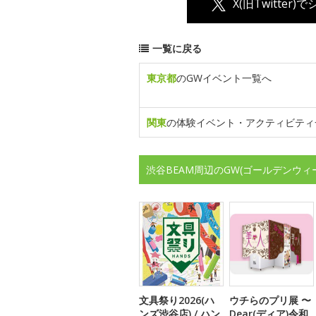
X(旧Twitter)
一覧に戻る
東京都
のGWイベント一覧へ
関東
の体験イベント・アクティビティ
渋谷BEAM周辺のGW(ゴールデンウ
文具祭り2026(ハ
ウチらのプリ展 〜
ンズ渋谷店) / ハン
Dear(ディア)令和