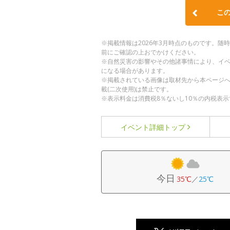
こ
※掲載情報は2026年3月時点のものです。
前にご確認の上おでかけください。
※自然災害の影響やその他諸事情により、イ
になる場合があります。
※掲載されている画像は取材先から本ページ
載(二次使用)は禁止です。
※表示料金は消費税8％ないし10％の内税表示
イベント詳細
トップ
今日
35℃
／
25℃