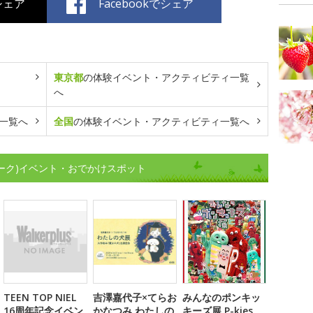
でシェア
Facebookでシェア
東京都
の体験イベント・アクティビティ一覧
へ
一覧へ
全国
の体験イベント・アクティビティ一覧へ
ィーク)イベント・おでかけスポット
TEEN TOP NIEL
吉澤嘉代子×てらお
みんなのポンキッ
16周年記念イベン
かなつみ わたしの
キーズ展 P-kies