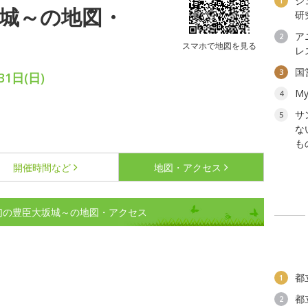
ジ
1
坂城～の地図・
研
ア
2
スマホで地図を見る
レ
国
3
1日(日)
My
4
サ
5
な
も
開催時間など
地図・アクセス
幻の豊臣大坂城～の地図・アクセス
都
1
都
2