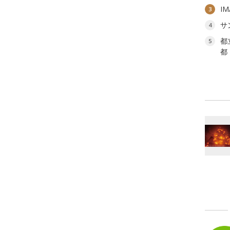
I
3
サ
4
都
5
都