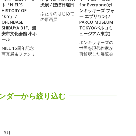
ト「NIEL'S
犬展 / ほぼ日曜日
for Everyone(ポ
HISTORY OF
ンキッキーズ フォ
ふたりのはじめて
16'Y」 /
ー エブリワン) /
の原画展
OPENBASE
PARCO MUSEUM
SHIBUYA B1F、浦
TOKYO(パルコミ
安市文化会館 小ホ
ュージアム東京)
ール
ポンキッキーズの
NIEL 16周年記念
世界を現代作家が
写真展＆ファンミ
再解釈した展覧会
ンダーから絞り込む
5月