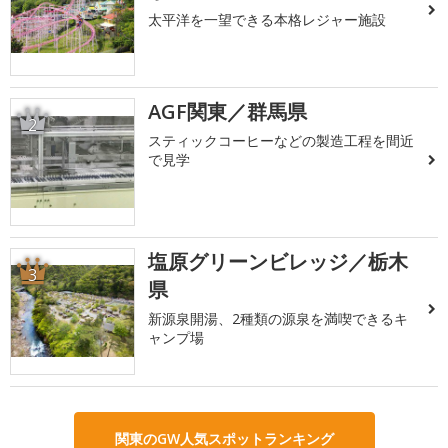
太平洋を一望できる本格レジャー施設
AGF関東／群馬県
2
スティックコーヒーなどの製造工程を間近
で見学
塩原グリーンビレッジ／栃木
3
県
新源泉開湯、2種類の源泉を満喫できるキ
ャンプ場
関東のGW人気スポットランキング