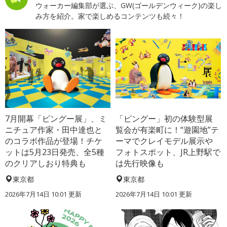
ウォーカー編集部が選ぶ、GW(ゴールデンウィーク)の楽し
み方を紹介。家で楽しめるコンテンツも続々！
7月開幕「ピングー展」、ミ
「ピングー」初の体験型展
ニチュア作家・田中達也と
覧会が有楽町に！“遊園地”テ
のコラボ作品が登場！チケ
ーマでクレイモデル展示や
ットは5月23日発売、全5種
フォトスポット、JR上野駅で
のクリアしおり特典も
は先行映像も
東京都
東京都
2026年7月14日 10:01 更新
2026年7月14日 10:01 更新