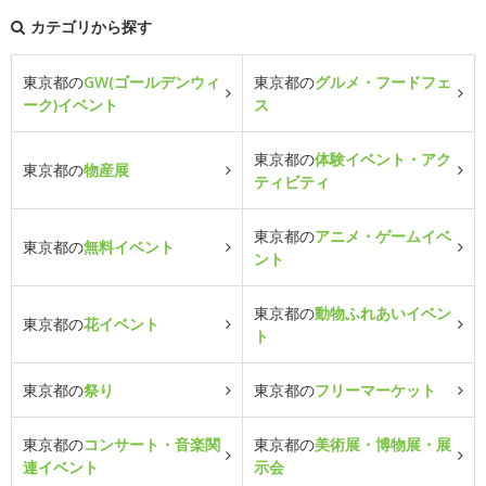
カテゴリから探す
東京都の
GW(ゴールデンウィ
東京都の
グルメ・フードフェ
ーク)イベント
ス
東京都の
体験イベント・アク
東京都の
物産展
ティビティ
東京都の
アニメ・ゲームイベ
東京都の
無料イベント
ント
東京都の
動物ふれあいイベン
東京都の
花イベント
ト
東京都の
祭り
東京都の
フリーマーケット
東京都の
コンサート・音楽関
東京都の
美術展・博物展・展
連イベント
示会