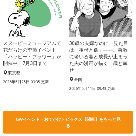
スヌーピーミュージアムで
30歳の夫婦なのに、見た目
花だらけの季節イベント
は「祖母と孫」――。急激
「ハッピー・フラワー」が
に老いる妻と成長が止まっ
開催中！7月3日まで
た夫の漫画が描く「歳と幸
せ」
東京都
全国
2026年5月25日 09:35 更新
2026年5月11日 09:43 更新
GWイベント・おでかけトピックス【関東】をもっと見
る