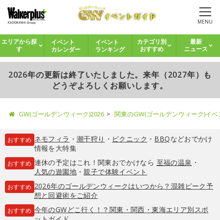
MENU
イベント
イベント
エリアから探
カテゴリ別
最新
カレンダー
ランキング
す
おすすめ
ニュース
2026年の更新は終了いたしました。来年（2027年）も
どうぞよろしくお願いします。
GW(ゴールデンウィーク)2026
関東のGW(ゴールデンウィーク)イ
ネモフィラ
・
潮干狩り
・
ピクニック
・
BBQ
などおでかけ
おすすめ
情報を大特集
連休の予定はこれ！関東おでかけなら
至福の温泉
・
おすすめ
人気の遊園地
・
親子で体験イベント
2026年のゴールデンウィークはいつから？混雑ピーク予
おすすめ
想と回避術をご紹介
今年のGWどこ行く！？関東・関西・東海エリア別スポ
おすすめ
ットガイド