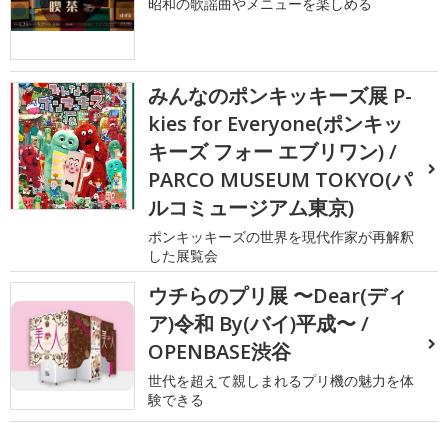
昭和の歌謡曲やメニューを楽しめる
みんなのポンキッキーズ展 P-
kies for Everyone(ポンキッ
キーズ フォー エブリワン) /
PARCO MUSEUM TOKYO(パ
ルコミュージアム東京)
ポンキッキーズの世界を現代作家が再解釈
した展覧会
ウチらのプリ展 〜Dear(ディ
ア)令和 By(バイ)平成〜 /
OPENBASE渋谷
世代を超えて親しまれるプリ機の魅力を体
験できる