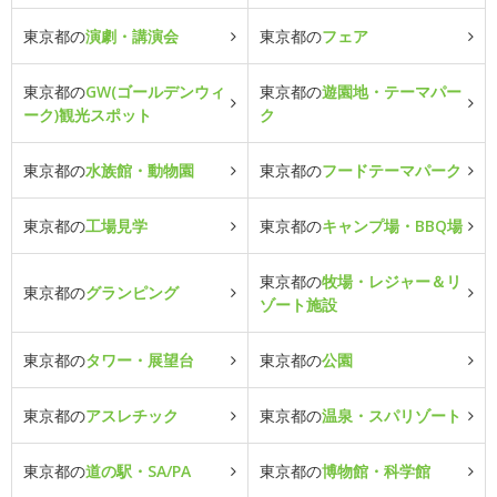
東京都の
演劇・講演会
東京都の
フェア
東京都の
GW(ゴールデンウィ
東京都の
遊園地・テーマパー
ーク)観光スポット
ク
東京都の
水族館・動物園
東京都の
フードテーマパーク
東京都の
工場見学
東京都の
キャンプ場・BBQ場
東京都の
牧場・レジャー＆リ
東京都の
グランピング
ゾート施設
東京都の
タワー・展望台
東京都の
公園
東京都の
アスレチック
東京都の
温泉・スパリゾート
東京都の
道の駅・SA/PA
東京都の
博物館・科学館