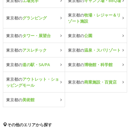
東京都の
工場見学
東京都の
キャンプ場・BBQ場
東京都の
牧場・レジャー＆リ
東京都の
グランピング
ゾート施設
東京都の
タワー・展望台
東京都の
公園
東京都の
アスレチック
東京都の
温泉・スパリゾート
東京都の
道の駅・SA/PA
東京都の
博物館・科学館
東京都の
アウトレット・ショ
東京都の
商業施設・百貨店
ッピングモール
東京都の
美術館
その他のエリアから探す