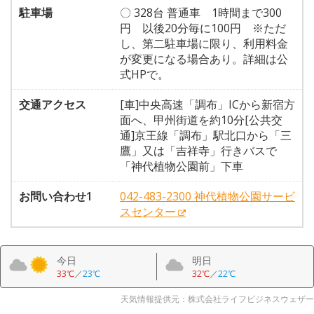
駐車場
〇 328台 普通車 1時間まで300
円 以後20分毎に100円 ※ただ
し、第二駐車場に限り、利用料金
が変更になる場合あり。詳細は公
式HPで。
交通アクセス
[車]中央高速「調布」ICから新宿方
面へ、甲州街道を約10分[公共交
通]京王線「調布」駅北口から「三
鷹」又は「吉祥寺」行きバスで
「神代植物公園前」下車
お問い合わせ1
042-483-2300 神代植物公園サービ
スセンター
今日
明日
33℃
／
23℃
32℃
／
22℃
天気情報提供元：株式会社ライフビジネスウェザー