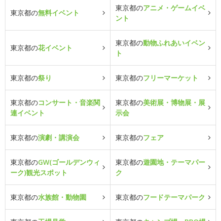
東京都の
アニメ・ゲームイベ
東京都の
無料イベント
ント
東京都の
動物ふれあいイベン
東京都の
花イベント
ト
東京都の
祭り
東京都の
フリーマーケット
東京都の
コンサート・音楽関
東京都の
美術展・博物展・展
連イベント
示会
東京都の
演劇・講演会
東京都の
フェア
東京都の
GW(ゴールデンウィ
東京都の
遊園地・テーマパー
ーク)観光スポット
ク
東京都の
水族館・動物園
東京都の
フードテーマパーク