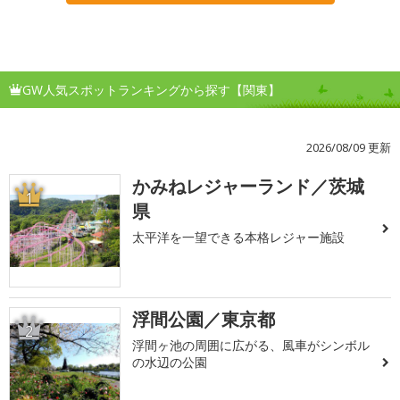
GW人気スポットランキングから探す【関東】
2026/08/09 更新
かみねレジャーランド／茨城
1
県
太平洋を一望できる本格レジャー施設
浮間公園／東京都
2
浮間ヶ池の周囲に広がる、風車がシンボル
の水辺の公園