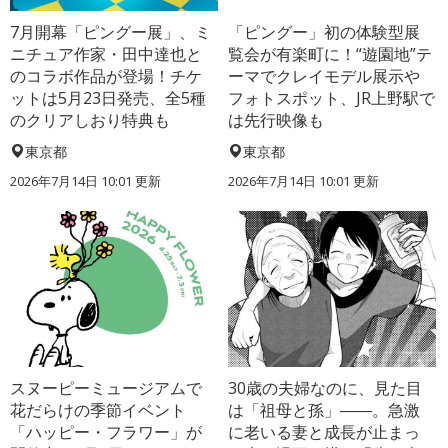
7月開幕「ピングー展」、ミ
「ピングー」初の体験型展
ニチュア作家・田中達也と
覧会が有楽町に！“遊園地”テ
のコラボ作品が登場！チケ
ーマでクレイモデル展示や
ットは5月23日発売、全5種
フォトスポット、JR上野駅で
のクリアしおり特典も
は先行映像も
東京都
東京都
2026年7月14日 10:01 更新
2026年7月14日 10:01 更新
スヌーピーミュージアムで
30歳の夫婦なのに、見た目
花だらけの季節イベント
は「祖母と孫」――。急激
「ハッピー・フラワー」が
に老いる妻と成長が止まっ