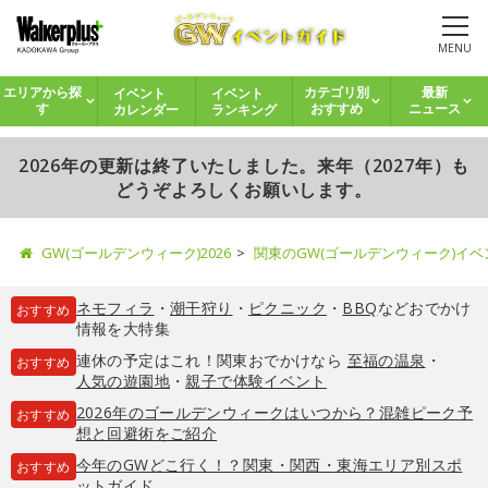
MENU
イベント
イベント
エリアから探
カテゴリ別
最新
カレンダー
ランキング
す
おすすめ
ニュース
2026年の更新は終了いたしました。来年（2027年）も
どうぞよろしくお願いします。
GW(ゴールデンウィーク)2026
関東のGW(ゴールデンウィーク)イ
ネモフィラ
・
潮干狩り
・
ピクニック
・
BBQ
などおでかけ
おすすめ
情報を大特集
連休の予定はこれ！関東おでかけなら
至福の温泉
・
おすすめ
人気の遊園地
・
親子で体験イベント
2026年のゴールデンウィークはいつから？混雑ピーク予
おすすめ
想と回避術をご紹介
今年のGWどこ行く！？関東・関西・東海エリア別スポ
おすすめ
ットガイド