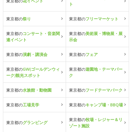
東京都の
花イベント
ト
東京都の
祭り
東京都の
フリーマーケット
東京都の
コンサート・音楽関
東京都の
美術展・博物展・展
連イベント
示会
東京都の
演劇・講演会
東京都の
フェア
東京都の
GW(ゴールデンウィ
東京都の
遊園地・テーマパー
ーク)観光スポット
ク
東京都の
水族館・動物園
東京都の
フードテーマパーク
東京都の
工場見学
東京都の
キャンプ場・BBQ場
東京都の
牧場・レジャー＆リ
東京都の
グランピング
ゾート施設