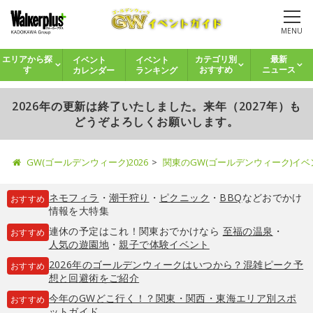
MENU
イベント
イベント
エリアから探
カテゴリ別
最新
カレンダー
ランキング
す
おすすめ
ニュース
2026年の更新は終了いたしました。来年（2027年）も
どうぞよろしくお願いします。
GW(ゴールデンウィーク)2026
関東のGW(ゴールデンウィーク)イ
ネモフィラ
・
潮干狩り
・
ピクニック
・
BBQ
などおでかけ
おすすめ
情報を大特集
連休の予定はこれ！関東おでかけなら
至福の温泉
・
おすすめ
人気の遊園地
・
親子で体験イベント
2026年のゴールデンウィークはいつから？混雑ピーク予
おすすめ
想と回避術をご紹介
今年のGWどこ行く！？関東・関西・東海エリア別スポ
おすすめ
ットガイド