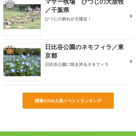
マザー牧場 ひつじの大放牧
2
／千葉県
ひつじの群れが大接近！
日比谷公園のネモフィラ／東
3
京都
日比谷公園に咲き誇るネモフィラ
関東のGW人気イベントランキング