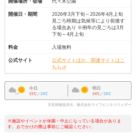
開催場所・会場
代々木公園
開催日・期間
2026年3月下旬～2026年4月上旬
見ごろ時期は気候等により前後す
る場合あり ※例年の見ごろは3月
下旬～4月上旬
料金
入場無料
公式サイト
公式サイトほか、関連サイトはこ
ちら
今日
明日
33℃
／
26℃
34℃
／
26℃
天気情報提供元：株式会社ライフビジネスウェザー
※施設やイベントが休園・中止になっている場合がありま
す。おでかけの際は事前にご確認ください。