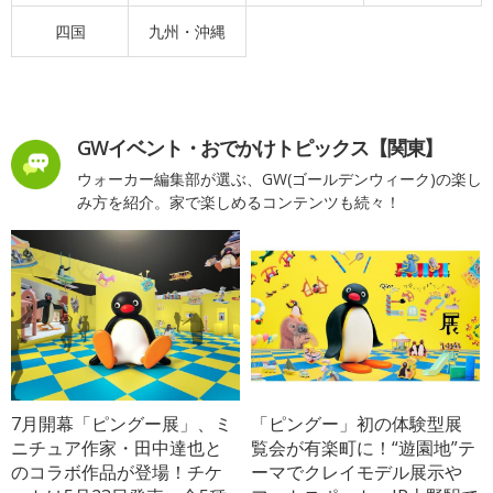
四国
九州・沖縄
GWイベント・おでかけトピックス【関東】
ウォーカー編集部が選ぶ、GW(ゴールデンウィーク)の楽し
み方を紹介。家で楽しめるコンテンツも続々！
7月開幕「ピングー展」、ミ
「ピングー」初の体験型展
ニチュア作家・田中達也と
覧会が有楽町に！“遊園地”テ
のコラボ作品が登場！チケ
ーマでクレイモデル展示や