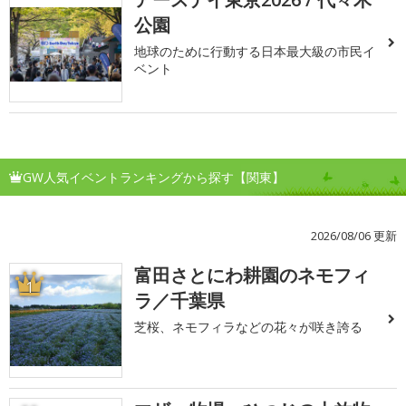
公園
地球のために行動する日本最大級の市民イ
ベント
GW人気イベントランキングから探す【関東】
2026/08/06 更新
富田さとにわ耕園のネモフィ
1
ラ／千葉県
芝桜、ネモフィラなどの花々が咲き誇る