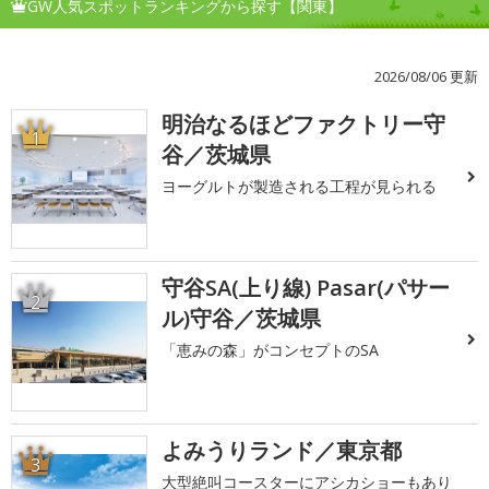
GW人気スポットランキングから探す【関東】
2026/08/06 更新
明治なるほどファクトリー守
1
谷／茨城県
ヨーグルトが製造される工程が見られる
守谷SA(上り線) Pasar(パサー
2
ル)守谷／茨城県
「恵みの森」がコンセプトのSA
よみうりランド／東京都
3
大型絶叫コースターにアシカショーもあり