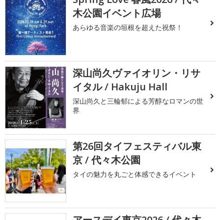
木公園イベント広場
あらゆる音楽の垣根を超えた祝祭！
深山尚久ヴァイオリン・リサ
イタル / Hakuju Hall
深山尚久と三輪郁による芳醇なロマンの世
界
第26回タイフェスティバル東
京 / 代々木公園
タイの魅力を丸ごと体感できるイベント
アースデイ東京2026 / 代々木