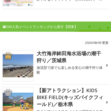
GW人気イベントランキングから探す【関東】
2026/08/09 更新
大竹海岸鉾田海水浴場の潮干
1
狩り／茨城県
放流型で誰でも楽しめる安心の潮干狩り体
験
【新アトラクション】KIDS
2
BIKE FIELD(キッズバイクフィ
ールド)／栃木県