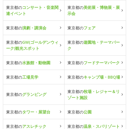
東京都の
コンサート・音楽関
東京都の
美術展・博物展・展
連イベント
示会
東京都の
演劇・講演会
東京都の
フェア
東京都の
GW(ゴールデンウィ
東京都の
遊園地・テーマパー
ーク)観光スポット
ク
東京都の
水族館・動物園
東京都の
フードテーマパーク
東京都の
工場見学
東京都の
キャンプ場・BBQ場
東京都の
牧場・レジャー＆リ
東京都の
グランピング
ゾート施設
東京都の
タワー・展望台
東京都の
公園
東京都の
アスレチック
東京都の
温泉・スパリゾート