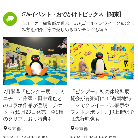
GWイベント・おでかけトピックス【関東】
ウォーカー編集部が選ぶ、GW(ゴールデンウィーク)の楽し
み方を紹介。家で楽しめるコンテンツも続々！
7月開幕「ピングー展」、ミ
「ピングー」初の体験型展
ニチュア作家・田中達也と
覧会が有楽町に！“遊園地”テ
のコラボ作品が登場！チケ
ーマでクレイモデル展示や
ットは5月23日発売、全5種
フォトスポット、JR上野駅で
のクリアしおり特典も
は先行映像も
東京都
東京都
2026年7月14日 10:01 更新
2026年7月14日 10:01 更新