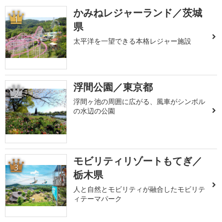
かみねレジャーランド／茨城
1
県
太平洋を一望できる本格レジャー施設
浮間公園／東京都
2
浮間ヶ池の周囲に広がる、風車がシンボル
の水辺の公園
モビリティリゾートもてぎ／
3
栃木県
人と自然とモビリティが融合したモビリテ
ィテーマパーク