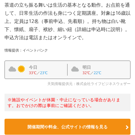
茶道の立ち振る舞いは生活の基本となる動作。お点前を通
して、日常生活の作法も身につく定期講座。対象は16歳以
上。定員は12名（事前申込、先着順）。持ち物は白い靴
下、懐紙、扇子、袱紗、細い紐（詳細は申込時に説明）。
申込方法は電話またはオンラインで。
情報提供：イベントバンク
今日
明日
33℃
／
23℃
32℃
／
22℃
天気情報提供元：株式会社ライフビジネスウェザー
※施設やイベントが休園・中止になっている場合がありま
す。おでかけの際は事前にご確認ください。
開催期間や料金、公式サイトの
情報を見る