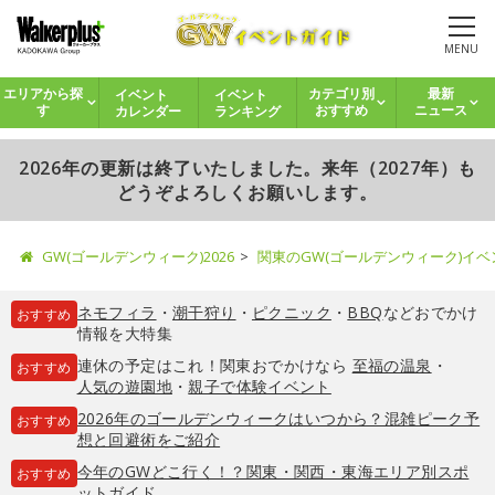
MENU
イベント
イベント
エリアから探
カテゴリ別
最新
カレンダー
ランキング
す
おすすめ
ニュース
2026年の更新は終了いたしました。来年（2027年）も
どうぞよろしくお願いします。
GW(ゴールデンウィーク)2026
関東のGW(ゴールデンウィーク)イ
ネモフィラ
・
潮干狩り
・
ピクニック
・
BBQ
などおでかけ
おすすめ
情報を大特集
連休の予定はこれ！関東おでかけなら
至福の温泉
・
おすすめ
人気の遊園地
・
親子で体験イベント
2026年のゴールデンウィークはいつから？混雑ピーク予
おすすめ
想と回避術をご紹介
今年のGWどこ行く！？関東・関西・東海エリア別スポ
おすすめ
ットガイド