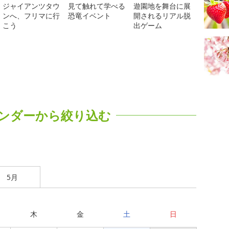
ジャイアンツタウ
見て触れて学べる
遊園地を舞台に展
ンへ、フリマに行
恐竜イベント
開されるリアル脱
こう
出ゲーム
ンダーから絞り込む
5月
木
金
土
日