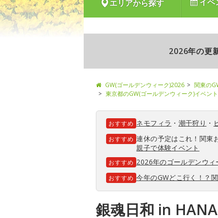
イベ
エリアから探す
2026年の
GW(ゴールデンウィーク)2026
関東のG
東京都のGW(ゴールデンウィーク)イベント
ネモフィラ
・
潮干狩り
・
おすすめ
連休の予定はこれ！関東
おすすめ
親子で体験イベント
2026年のゴールデンウ
おすすめ
今年のGWどこ行く！？
おすすめ
銀魂日和 in HAN