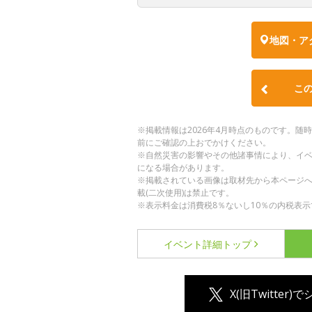
地図・ア
こ
※掲載情報は2026年4月時点のものです。
前にご確認の上おでかけください。
※自然災害の影響やその他諸事情により、イ
になる場合があります。
※掲載されている画像は取材先から本ページ
載(二次使用)は禁止です。
※表示料金は消費税8％ないし10％の内税表示
イベント詳細
トップ
X(旧Twitter)