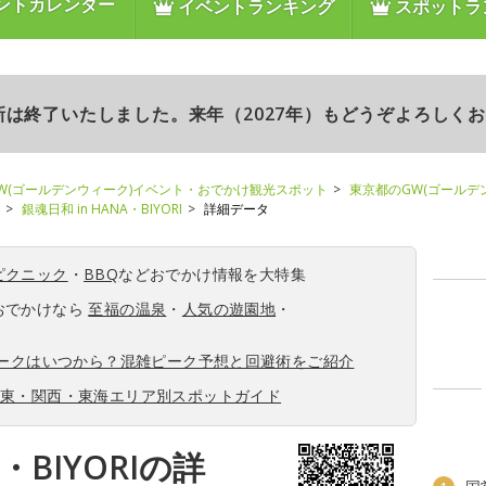
ントカレンダー
イベントランキング
スポットラ
更新は終了いたしました。来年（2027年）もどうぞよろしく
W(ゴールデンウィーク)イベント・おでかけ観光スポット
東京都のGW(ゴールデ
銀魂日和 in HANA・BIYORI
詳細データ
ピクニック
・
BBQ
などおでかけ情報を大特集
おでかけなら
至福の温泉
・
人気の遊園地
・
ィークはいつから？混雑ピーク予想と回避術をご紹介
関東・関西・東海エリア別スポットガイド
A・BIYORIの詳