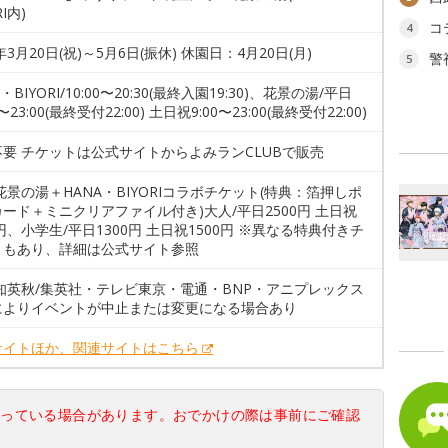
RI内)
コ
4
6年3月20日(祝)～5月6日(振休) 休園日：4月20日(月)
警
5
・BIYORI/10:00〜20:30(最終入園19:30)、花景の湯/平日
0〜23:00(最終受付22:00) 土日祝9:00〜23:00(最終受付22:00)
要 チケットは公式サイトからよみランCLUBで販売
花景の湯＋HANA・BIYORIコラボチケット(特典：箔押しポ
ード＋ミニクリアファイル付き)大人/平日2500円 土日祝
0円、小学生/平日1300円 土日祝1500円 ※異なる特典付きチ
トもあり、詳細は公式サイト参照
空知英秋/集英社・テレビ東京・電通・BNP・アニプレックス
によりイベントが中止または変更になる場合あり
サイトほか、関連サイトはこちら
なっている場合があります。おでかけの際は事前にご確認