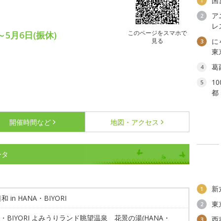
国
1
ア
2
レ
このページをスマホで
～5月6日(振休)
見る
に
3
東
葛
4
1
5
都
開催時間など
地図・アクセス
ータ
新
1
 in HANA・BIYORI
東
2
A・BIYORI よみうりランド眺望温泉 花景の湯(HANA・
西
3