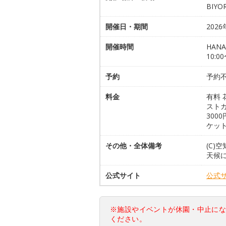
BIYO
開催日・期間
202
開催時間
HANA
10:0
予約
予約不
料金
有料 
ストカ
300
ケッ
その他・全体備考
(C)
天候
公式サイト
公式
※施設やイベントが休園・中止に
ください。