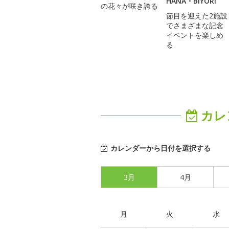
HANA・BIYORI
の花々が咲き誇る
節目を迎えた2施設
でさまざまな記念
イベントを楽しめ
る
カレ
カレンダーから日付を選択する
3月
4月
月
火
水