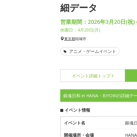
細データ
営業期間：2026年3月20日(祝)
休園日：4月20日(月)
東京都
稲城市
アニメ・ゲームイベント
イベント詳細
トップ
銀魂日和 in HANA・BIYORIの詳細デ
イベント情報
イベント名
銀魂日和
開催場所・会場
HAN