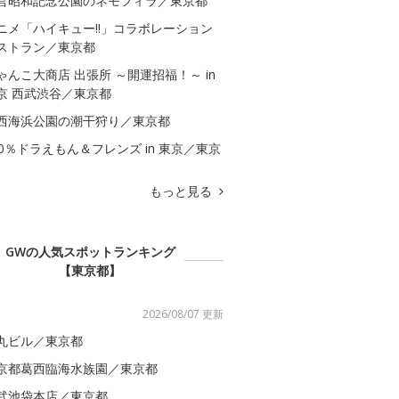
営昭和記念公園のネモフィラ／東京都
ニメ「ハイキュー!!」コラボレーション
ストラン／東京都
ゃんこ大商店 出張所 ～開運招福！～ in
京 西武渋谷／東京都
西海浜公園の潮干狩り／東京都
00％ドラえもん＆フレンズ in 東京／東京
もっと見る
GWの人気スポットランキング
【東京都】
2026/08/07 更新
丸ビル／東京都
京都葛西臨海水族園／東京都
武池袋本店／東京都