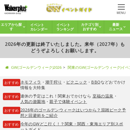
MENU
イベント
イベント
エリアから探
カテゴリ別
最新
カレンダー
ランキング
す
おすすめ
ニュース
2026年の更新は終了いたしました。来年（2027年）も
どうぞよろしくお願いします。
GW(ゴールデンウィーク)2026
関東のGW(ゴールデンウィーク)イ
ネモフィラ
・
潮干狩り
・
ピクニック
・
BBQ
などおでかけ
おすすめ
情報を大特集
連休の予定はこれ！関東おでかけなら
至福の温泉
・
おすすめ
人気の遊園地
・
親子で体験イベント
2026年のゴールデンウィークはいつから？混雑ピーク予
おすすめ
想と回避術をご紹介
今年のGWどこ行く！？関東・関西・東海エリア別スポ
おすすめ
ットガイド