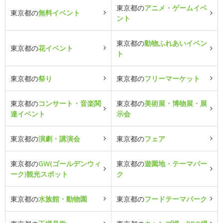
東京都の
アニメ・ゲームイベ
東京都の
無料イベント
ント
東京都の
動物ふれあいイベン
東京都の
花イベント
ト
東京都の
祭り
東京都の
フリーマーケット
東京都の
コンサート・音楽関
東京都の
美術展・博物展・展
連イベント
示会
東京都の
演劇・講演会
東京都の
フェア
東京都の
GW(ゴールデンウィ
東京都の
遊園地・テーマパー
ーク)観光スポット
ク
東京都の
水族館・動物園
東京都の
フードテーマパーク