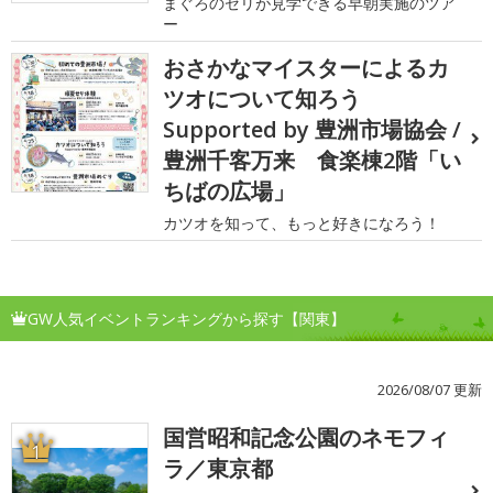
まぐろのセリが見学できる早朝実施のツア
ー
おさかなマイスターによるカ
ツオについて知ろう
Supported by 豊洲市場協会 /
豊洲千客万来 食楽棟2階「い
ちばの広場」
カツオを知って、もっと好きになろう！
GW人気イベントランキングから探す【関東】
2026/08/07 更新
国営昭和記念公園のネモフィ
1
ラ／東京都