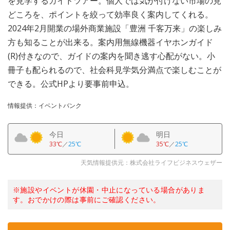
を見学するガイドツアー。個人では気が付けない市場の見
どころを、ポイントを絞って効率良く案内してくれる。
2024年2月開業の場外商業施設「豊洲 千客万来」の楽しみ
方も知ることが出来る。案内用無線機器イヤホンガイド
(R)付きなので、ガイドの案内を聞き逃す心配がない。小
冊子も配られるので、社会科見学気分満点で楽しむことが
できる。公式HPより要事前申込。
情報提供：イベントバンク
今日
明日
33℃
／
25℃
35℃
／
25℃
天気情報提供元：株式会社ライフビジネスウェザー
※施設やイベントが休園・中止になっている場合がありま
す。おでかけの際は事前にご確認ください。