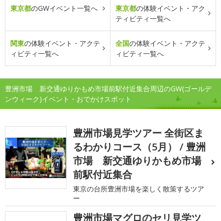
東京都
のGWイベント一覧へ
東京都
の体験イベント・アク
ティビティ一覧へ
関東
の体験イベント・アクテ
全国
の体験イベント・アクテ
ィビティ一覧へ
ィビティ一覧へ
豊洲市場 新交通ゆりかもめ市場前駅付近集合周辺のGW(ゴールデ
ンウィーク)イベント・おでかけスポット
豊洲市場見学ツアー 全街区ま
るわかりコース（5月） / 豊洲
市場 新交通ゆりかもめ市場
前駅付近集合
東京の台所豊洲市場を楽しく散策するツア
ー
豊洲市場マグロのセリ見学ツ