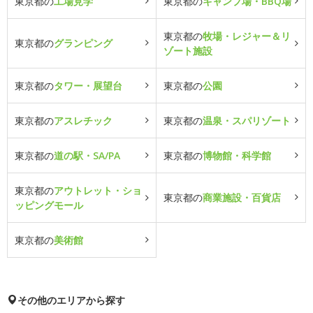
東京都の
工場見学
東京都の
キャンプ場・BBQ場
東京都の
牧場・レジャー＆リ
東京都の
グランピング
ゾート施設
東京都の
タワー・展望台
東京都の
公園
東京都の
アスレチック
東京都の
温泉・スパリゾート
東京都の
道の駅・SA/PA
東京都の
博物館・科学館
東京都の
アウトレット・ショ
東京都の
商業施設・百貨店
ッピングモール
東京都の
美術館
その他のエリアから探す