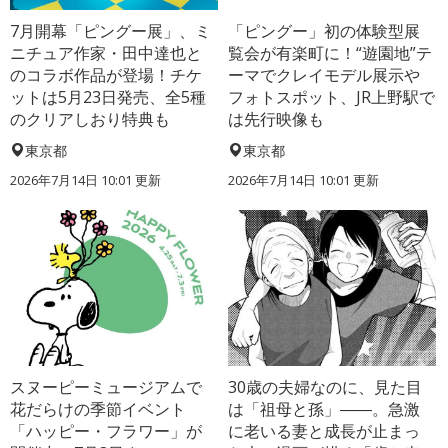
7月開幕「ピングー展」、ミ
「ピングー」初の体験型展
ニチュア作家・田中達也と
覧会が有楽町に！“遊園地”テ
のコラボ作品が登場！チケ
ーマでクレイモデル展示や
ットは5月23日発売、全5種
フォトスポット、JR上野駅で
のクリアしおり特典も
は先行映像も
東京都
東京都
2026年7月14日 10:01 更新
2026年7月14日 10:01 更新
スヌーピーミュージアムで
30歳の夫婦なのに、見た目
花だらけの季節イベント
は「祖母と孫」――。急激
「ハッピー・フラワー」が
に老いる妻と成長が止まっ