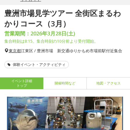
豊洲市場見学ツアー 全街区まるわ
かりコース（3月）
営業期間：2026年3月28日(土)
集合時刻は8:15。集合時刻の10分前より受付開始。
東京都
江東区 / 豊洲市場 新交通ゆりかもめ市場前駅付近集合
体験イベント・アクティビティ
イベント詳細
開催時間など
地図・アクセス
トップ