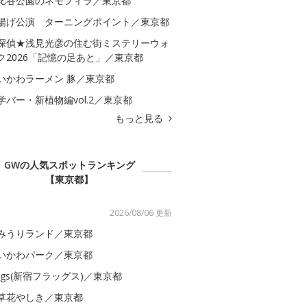
比谷公園のネモフィラ／東京都
揚げ公演 ターニングポイント／東京都
探偵★浅見光彦の住む街ミステリーウォ
ク2026「記憶の足あと」／東京都
いかわラーメン 豚／東京都
学バー・新植物編vol.2／東京都
もっと見る
GWの人気スポットランキング
【東京都】
2026/08/06 更新
みうりランド／東京都
いかわパーク／東京都
lags(新宿フラッグス)／東京都
草花やしき／東京都