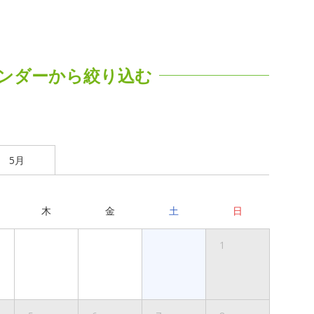
ンダーから絞り込む
5月
木
金
土
日
1