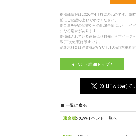
※掲載情報は2026年4月時点のものです。
前にご確認の上おでかけください。
※自然災害の影響やその他諸事情により、イ
になる場合があります。
※掲載されている画像は取材先から本ページ
載(二次使用)は禁止です。
※表示料金は消費税8％ないし10％の内税表示
イベント詳細
トップ
X(旧Twitter)
一覧に戻る
東京都
のGWイベント一覧へ