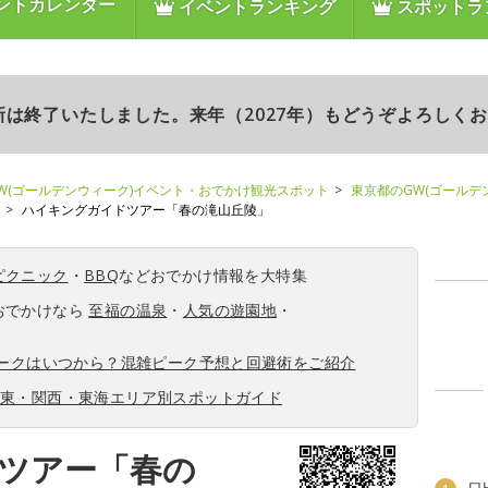
ントカレンダー
イベントランキング
スポットラ
更新は終了いたしました。来年（2027年）もどうぞよろしく
W(ゴールデンウィーク)イベント・おでかけ観光スポット
東京都のGW(ゴールデ
ハイキングガイドツアー「春の滝山丘陵」
ピクニック
・
BBQ
などおでかけ情報を大特集
おでかけなら
至福の温泉
・
人気の遊園地
・
ィークはいつから？混雑ピーク予想と回避術をご紹介
関東・関西・東海エリア別スポットガイド
ツアー「春の