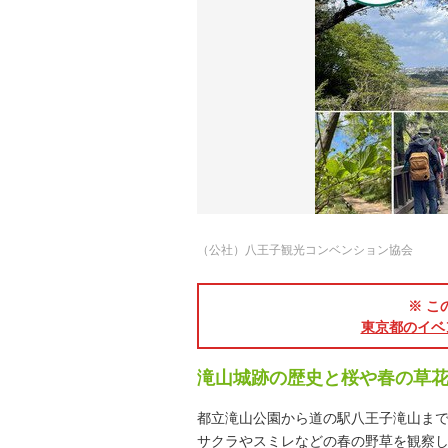
（公社）八王子観光コンベンション協会
※ こ
東京都のイベ
滝山城跡の歴史と桜や春の草
都立滝山公園から道の駅八王子滝山ま
サクラやスミレなどの春の野草を観察