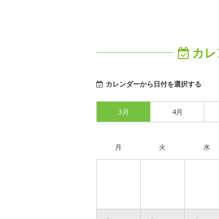
カレ
カレンダーから日付を選択する
3月
4月
月
火
水