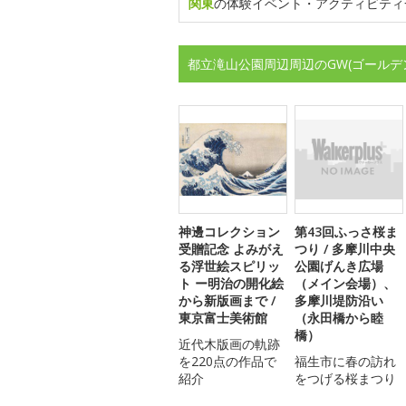
関東
の体験イベント・アクティビティ
都立滝山公園周辺周辺のGW(ゴールデ
神邊コレクション
第43回ふっさ桜ま
受贈記念 よみがえ
つり / 多摩川中央
る浮世絵スピリッ
公園げんき広場
ト ー明治の開化絵
（メイン会場）、
から新版画まで /
多摩川堤防沿い
東京富士美術館
（永田橋から睦
橋）
近代木版画の軌跡
を220点の作品で
福生市に春の訪れ
紹介
をつげる桜まつり