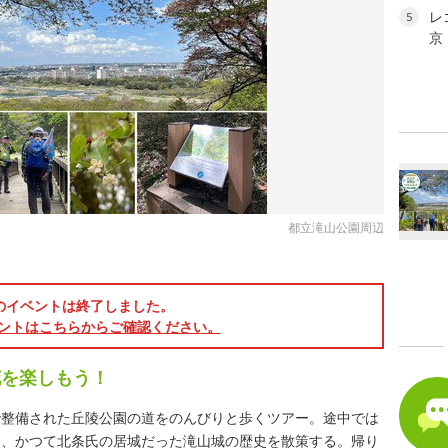
レ
5
京
都立滝山公園周辺
のイベントは終了しました。
ントはこちらからご確認ください。
花を楽しもう！
で整備された丘陵公園の道をのんびりと歩くツアー。途中では
し、かつて北条氏の居城だった滝山城の歴史を散策する。帰り