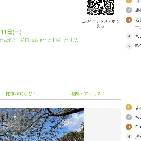
日
1
旗
2
名
3
このページをスマホで
見る
ー
11日(土)
ち
4
止する場合、前日16時までに判断して申込
科
5
開催時間など
地図・アクセス
よ
1
ち
2
F
3
浅
4