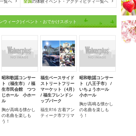
一覧へ
全国
の体験イベント・アクティビティ一覧へ
ンウィーク)イベント・おでかけスポット
昭和歌謡コンサー
福生ベースサイド
昭和歌謡コンサー
ト（福生市） / 福
ストリートフリー
ト（八王子市） /
生市民会館 つつ
マーケット（4月）
いちょうホール
じホール 小ホー
/ 福生フレンドシ
小ホール
ル
ップパーク
胸が高鳴る懐かし
胸が高鳴る懐かし
福生R16 古着アン
の名曲を楽しも
の名曲を楽しも
ティーク市フリマ
う！
う！