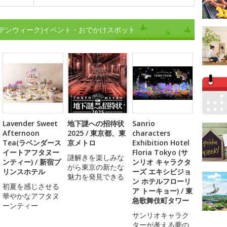
デンウィーク)イベント・おでかけスポット
Lavender Sweet
地下謎への招待状
Sanrio
Afternoon
2025 / 東京都、東
characters
Tea(ラベンダース
京メトロ
Exhibition Hotel
イートアフタヌー
Floria Tokyo (サ
謎解きを楽しみな
ンティー) / 新宿プ
ンリオ キャラクタ
がら東京の新たな
リンスホテル
ーズ エキシビジョ
魅力を発見できる
ン ホテルフローリ
初夏を感じさせる
ア トーキョー) / 東
華やかなアフタヌ
急歌舞伎町タワー
ーンティー
サンリオキャラク
ターが考える夢の