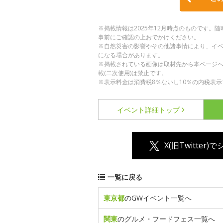
※掲載情報は2025年12月時点のものです
事前にご確認の上おでかけください。
※自然災害の影響やその他諸事情により、イ
になる場合があります。
※掲載されている画像は取材先から本ページ
載(二次使用)は禁止です。
※表示料金は消費税8％ないし10％の内税表示
イベント詳細
トップ
X(旧Twitter)
一覧に戻る
東京都
のGWイベント一覧へ
関東
のグルメ・フードフェス一覧へ