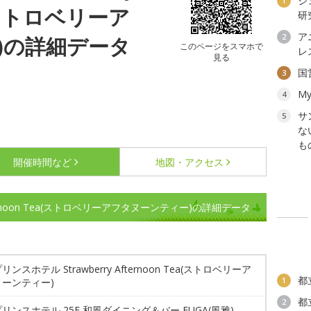
ジ
1
a(ストロベリーア
研
ア
2
)の詳細データ
このページをスマホで
レ
見る
国
3
My
4
サ
5
な
も
開催時間など
地図・アクセス
fternoon Tea(ストロベリーアフタヌーンティー)の詳細データ
ンスホテル Strawberry Afternoon Tea(ストロベリーア
都
1
ーンティー)
都
2
リンスホテル 25F 和風ダイニング＆バー FUGA(風雅)