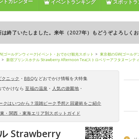
ントカレンダー
イベントランキング
スポットラ
更新は終了いたしました。来年（2027年）もどうぞよろしく
W(ゴールデンウィーク)イベント・おでかけ観光スポット
東京都のGW(ゴールデ
新宿プリンスホテル Strawberry Afternoon Tea(ストロベリーアフタヌーンティ
ピクニック
・
BBQ
などおでかけ情報を大特集
おでかけなら
至福の温泉
・
人気の遊園地
・
ィークはいつから？混雑ピーク予想と回避術をご紹介
関東・関西・東海エリア別スポットガイド
trawberry