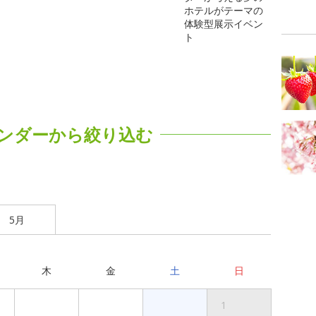
ホテルがテーマの
体験型展示イベン
ト
ンダーから絞り込む
5月
木
金
土
日
1