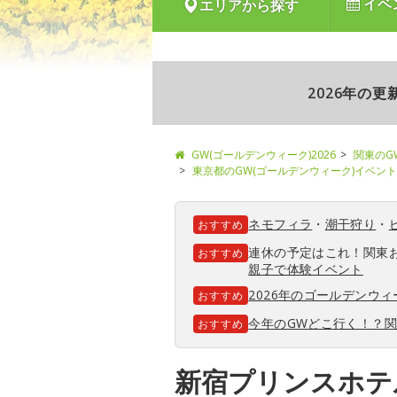
イベ
エリアから探す
2026年の
GW(ゴールデンウィーク)2026
関東のG
東京都のGW(ゴールデンウィーク)イベント
ネモフィラ
・
潮干狩り
・
おすすめ
連休の予定はこれ！関東
おすすめ
親子で体験イベント
2026年のゴールデンウ
おすすめ
今年のGWどこ行く！？
おすすめ
新宿プリンスホテル S