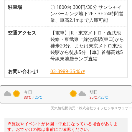
駐車場
〇 1800台 300円/30分 サンシャイ
ンパーキング地下2F・3F 24時間営
業、車高2.1mまで入庫可能
交通アクセス
【電車】JR・東京メトロ・西武池
袋線・東武東上線池袋駅(東口)から
徒歩20分、または東京メトロ東池
袋駅から徒歩5分 【車】首都高速5
号線東池袋ランプ直結
お問い合わせ1
03-3989-3546
今日
明日
33℃
／
25℃
35℃
／
25℃
天気情報提供元：株式会社ライフビジネスウェザー
※施設やイベントが休園・中止になっている場合がありま
す。おでかけの際は事前にご確認ください。