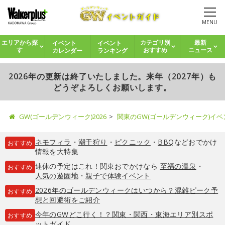
MENU
イベント
イベント
エリアから探
カテゴリ別
最新
カレンダー
ランキング
す
おすすめ
ニュース
2026年の更新は終了いたしました。来年（2027年）も
どうぞよろしくお願いします。
GW(ゴールデンウィーク)2026
関東のGW(ゴールデンウィーク)イ
ネモフィラ
・
潮干狩り
・
ピクニック
・
BBQ
などおでかけ
おすすめ
情報を大特集
連休の予定はこれ！関東おでかけなら
至福の温泉
・
おすすめ
人気の遊園地
・
親子で体験イベント
2026年のゴールデンウィークはいつから？混雑ピーク予
おすすめ
想と回避術をご紹介
今年のGWどこ行く！？関東・関西・東海エリア別スポ
おすすめ
ットガイド