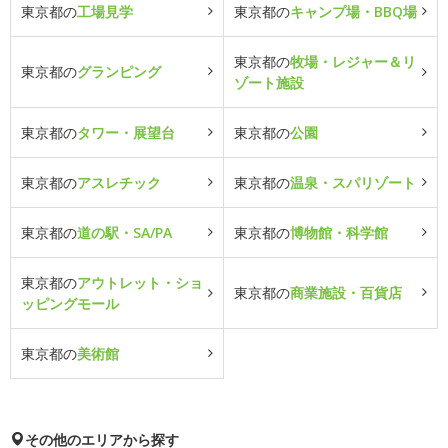
東京都の
工場見学
東京都の
キャンプ場・BBQ場
東京都の
牧場・レジャー＆リ
東京都の
グランピング
ゾート施設
東京都の
タワー・展望台
東京都の
公園
東京都の
アスレチック
東京都の
温泉・スパリゾート
東京都の
道の駅・SA/PA
東京都の
博物館・科学館
東京都の
アウトレット・ショ
東京都の
商業施設・百貨店
ッピングモール
東京都の
美術館
その他のエリアから探す