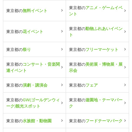
東京都の
アニメ・ゲームイベ
東京都の
無料イベント
ント
東京都の
動物ふれあいイベン
東京都の
花イベント
ト
東京都の
祭り
東京都の
フリーマーケット
東京都の
コンサート・音楽関
東京都の
美術展・博物展・展
連イベント
示会
東京都の
演劇・講演会
東京都の
フェア
東京都の
GW(ゴールデンウィ
東京都の
遊園地・テーマパー
ーク)観光スポット
ク
東京都の
水族館・動物園
東京都の
フードテーマパーク