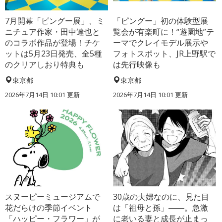
7月開幕「ピングー展」、ミ
「ピングー」初の体験型展
ニチュア作家・田中達也と
覧会が有楽町に！“遊園地”テ
のコラボ作品が登場！チケ
ーマでクレイモデル展示や
ットは5月23日発売、全5種
フォトスポット、JR上野駅で
のクリアしおり特典も
は先行映像も
東京都
東京都
2026年7月14日 10:01 更新
2026年7月14日 10:01 更新
スヌーピーミュージアムで
30歳の夫婦なのに、見た目
花だらけの季節イベント
は「祖母と孫」――。急激
「ハッピー・フラワー」が
に老いる妻と成長が止まっ