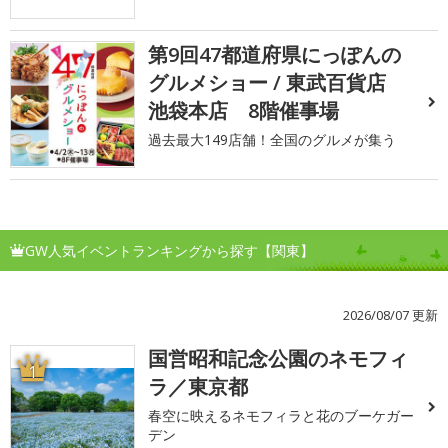
第9回47都道府県にっぽんの
グルメショー / 東武百貨店
池袋本店 8階催事場
過去最大149店舗！全国のグルメが集う
GW人気イベントランキングから探す【関東】
2026/08/07 更新
国営昭和記念公園のネモフィ
1
ラ／東京都
春空に映えるネモフィラと花のブーケガー
デン