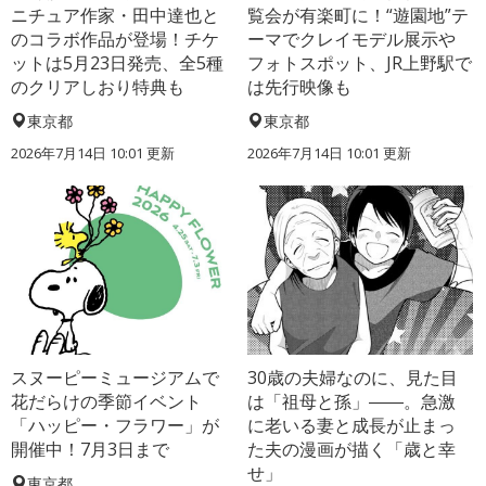
ニチュア作家・田中達也と
覧会が有楽町に！“遊園地”テ
のコラボ作品が登場！チケ
ーマでクレイモデル展示や
ットは5月23日発売、全5種
フォトスポット、JR上野駅で
のクリアしおり特典も
は先行映像も
東京都
東京都
2026年7月14日 10:01 更新
2026年7月14日 10:01 更新
スヌーピーミュージアムで
30歳の夫婦なのに、見た目
花だらけの季節イベント
は「祖母と孫」――。急激
「ハッピー・フラワー」が
に老いる妻と成長が止まっ
開催中！7月3日まで
た夫の漫画が描く「歳と幸
せ」
東京都