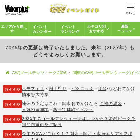
MENU
イベント
イベント
エリアから探
カテゴリ別
最新
カレンダー
ランキング
す
おすすめ
ニュース
2026年の更新は終了いたしました。来年（2027年）も
どうぞよろしくお願いします。
GW(ゴールデンウィーク)2026
関東のGW(ゴールデンウィーク)イ
ネモフィラ
・
潮干狩り
・
ピクニック
・
BBQ
などおでかけ
おすすめ
情報を大特集
連休の予定はこれ！関東おでかけなら
至福の温泉
・
おすすめ
人気の遊園地
・
親子で体験イベント
2026年のゴールデンウィークはいつから？混雑ピーク予
おすすめ
想と回避術をご紹介
今年のGWどこ行く！？関東・関西・東海エリア別スポ
おすすめ
ットガイド