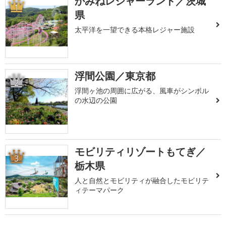
かみねレジャーランド／茨城
1
県
太平洋を一望できる本格レジャー施設
浮間公園／東京都
2
浮間ヶ池の周囲に広がる、風車がシンボル
の水辺の公園
モビリティリゾートもてぎ／
3
栃木県
人と自然とモビリティが融合したモビリテ
ィテーマパーク