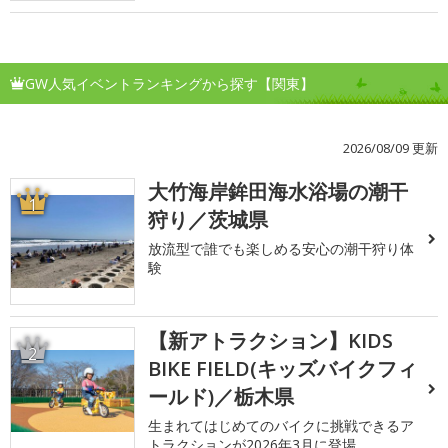
GW人気イベントランキングから探す【関東】
2026/08/09 更新
大竹海岸鉾田海水浴場の潮干
1
狩り／茨城県
放流型で誰でも楽しめる安心の潮干狩り体
験
【新アトラクション】KIDS
2
BIKE FIELD(キッズバイクフィ
ールド)／栃木県
生まれてはじめてのバイクに挑戦できるア
トラクションが2026年3月に登場