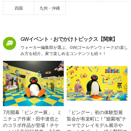
四国
九州・沖縄
GWイベント・おでかけトピックス【関東】
ウォーカー編集部が選ぶ、GW(ゴールデンウィーク)の楽し
み方を紹介。家で楽しめるコンテンツも続々！
7月開幕「ピングー展」、ミ
「ピングー」初の体験型展
ニチュア作家・田中達也と
覧会が有楽町に！“遊園地”テ
のコラボ作品が登場！チケ
ーマでクレイモデル展示や