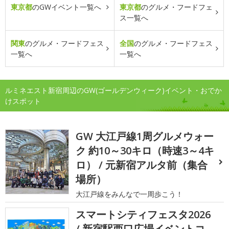
東京都
のGWイベント一覧へ
東京都
のグルメ・フードフェ
ス一覧へ
関東
のグルメ・フードフェス
全国
のグルメ・フードフェス
一覧へ
一覧へ
ルミネエスト新宿周辺のGW(ゴールデンウィーク)イベント・おでか
けスポット
GW 大江戸線1周グルメウォー
ク 約10～30キロ（時速3～4キ
ロ） / 元新宿アルタ前（集合
場所）
大江戸線をみんなで一周歩こう！
スマートシティフェスタ2026
/ 新宿駅西口広場イベントコ