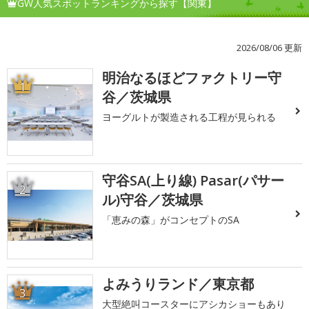
GW人気スポットランキングから探す【関東】
2026/08/06 更新
明治なるほどファクトリー守
1
谷／茨城県
ヨーグルトが製造される工程が見られる
守谷SA(上り線) Pasar(パサー
2
ル)守谷／茨城県
「恵みの森」がコンセプトのSA
よみうりランド／東京都
3
大型絶叫コースターにアシカショーもあり