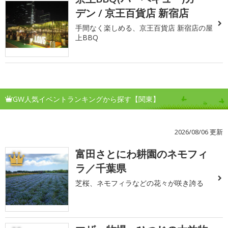
デン / 京王百貨店 新宿店
手間なく楽しめる、京王百貨店 新宿店の屋
上BBQ
GW人気イベントランキングから探す【関東】
2026/08/06 更新
富田さとにわ耕園のネモフィ
1
ラ／千葉県
芝桜、ネモフィラなどの花々が咲き誇る