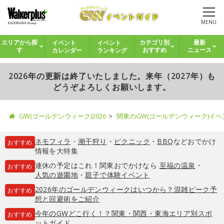
MENU
イベント
イベント
エリアから探
カテゴリ別
最新
カレンダー
ランキング
す
おすすめ
ニュース
2026年の更新は終了いたしました。来年（2027年）も
どうぞよろしくお願いします。
GW(ゴールデンウィーク)2026
関東のGW(ゴールデンウィーク)イ
ネモフィラ
・
潮干狩り
・
ピクニック
・
BBQ
などおでかけ
おすすめ
情報を大特集
連休の予定はこれ！関東おでかけなら
至福の温泉
・
おすすめ
人気の遊園地
・
親子で体験イベント
2026年のゴールデンウィークはいつから？混雑ピーク予
おすすめ
想と回避術をご紹介
今年のGWどこ行く！？関東・関西・東海エリア別スポ
おすすめ
ットガイド