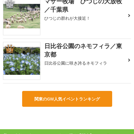
マザー牧場 ひつじの大放牧
2
／千葉県
ひつじの群れが大接近！
日比谷公園のネモフィラ／東
3
京都
日比谷公園に咲き誇るネモフィラ
関東のGW人気イベントランキング