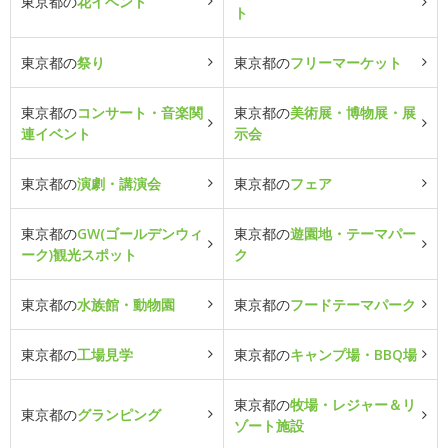
東京都の
花イベント
ト
東京都の
祭り
東京都の
フリーマーケット
東京都の
コンサート・音楽関
東京都の
美術展・博物展・展
連イベント
示会
東京都の
演劇・講演会
東京都の
フェア
東京都の
GW(ゴールデンウィ
東京都の
遊園地・テーマパー
ーク)観光スポット
ク
東京都の
水族館・動物園
東京都の
フードテーマパーク
東京都の
工場見学
東京都の
キャンプ場・BBQ場
東京都の
牧場・レジャー＆リ
東京都の
グランピング
ゾート施設