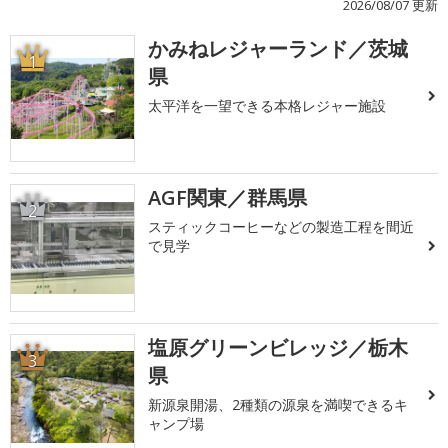
2026/08/07 更新
かみねレジャーランド／茨城
1
県
太平洋を一望できる本格レジャー施設
AGF関東／群馬県
2
スティックコーヒーなどの製造工程を間近
で見学
塩原グリーンビレッジ／栃木
3
県
新源泉開湯、2種類の源泉を満喫できるキ
ャンプ場