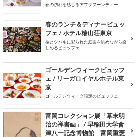
春の訪れを感じるアフタヌーンティー
春のランチ＆ディナービュッ
フェ / ホテル椿山荘東京
桜とツバキに彩られた庭園を眺めながら楽
しめるビュッフェ
ゴールデンウィークビュッフ
ェ / リーガロイヤルホテル東
京
ゴールデンウィーク限定のビュッフェ
富岡コレクション展「幕末明
治の禅書画」 / 早稲田大学會
津八一記念博物館 富岡重憲