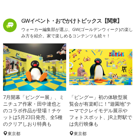
GWイベント・おでかけトピックス【関東】
ウォーカー編集部が選ぶ、GW(ゴールデンウィーク)の楽し
み方を紹介。家で楽しめるコンテンツも続々！
7月開幕「ピングー展」、ミ
「ピングー」初の体験型展
ニチュア作家・田中達也と
覧会が有楽町に！“遊園地”テ
のコラボ作品が登場！チケ
ーマでクレイモデル展示や
ットは5月23日発売、全5種
フォトスポット、JR上野駅で
のクリアしおり特典も
は先行映像も
東京都
東京都