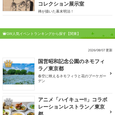
コレクション展示室
禅が描いた幕末明治！
GW人気イベントランキングから探す【関東】
2026/08/07 更新
国営昭和記念公園のネモフィ
1
ラ／東京都
春空に映えるネモフィラと花のブーケガー
デン
アニメ「ハイキュー!!」コラボ
2
レーションレストラン／東京
都