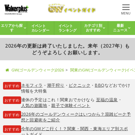
MENU
イベント
イベント
エリアから探
カテゴリ別
最新
カレンダー
ランキング
す
おすすめ
ニュース
2026年の更新は終了いたしました。来年（2027年）も
どうぞよろしくお願いします。
GW(ゴールデンウィーク)2026
関東のGW(ゴールデンウィーク)イ
ネモフィラ
・
潮干狩り
・
ピクニック
・
BBQ
などおでかけ
おすすめ
情報を大特集
連休の予定はこれ！関東おでかけなら
至福の温泉
・
おすすめ
人気の遊園地
・
親子で体験イベント
2026年のゴールデンウィークはいつから？混雑ピーク予
おすすめ
想と回避術をご紹介
今年のGWどこ行く！？関東・関西・東海エリア別スポ
おすすめ
ットガイド