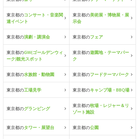
東京都の
コンサート・音楽関
東京都の
美術展・博物展・展
連イベント
示会
東京都の
演劇・講演会
東京都の
フェア
東京都の
GW(ゴールデンウィ
東京都の
遊園地・テーマパー
ーク)観光スポット
ク
東京都の
水族館・動物園
東京都の
フードテーマパーク
東京都の
工場見学
東京都の
キャンプ場・BBQ場
東京都の
牧場・レジャー＆リ
東京都の
グランピング
ゾート施設
東京都の
タワー・展望台
東京都の
公園