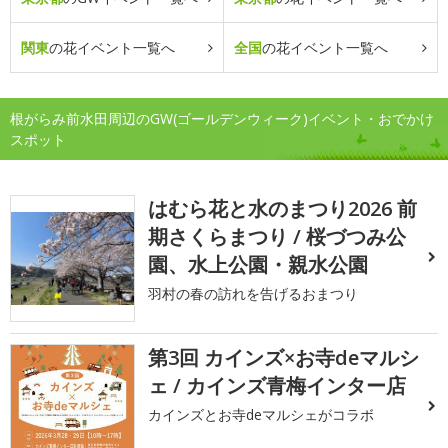
関東
の花イベント一覧へ
全国
の花イベント一覧へ
根がらみ前水田周辺のGW(ゴールデンウィーク)イベント・おでかけ
スポット
はむら花と水のまつり2026 前
期さくらまつり / 桜づつみ公
園、水上公園・親水公園
羽村の春の訪れを告げるおまつり
第3回 カインズ×お寺deマルシ
ェ / カインズ青梅インター店
カインズとお寺deマルシェがコラボ