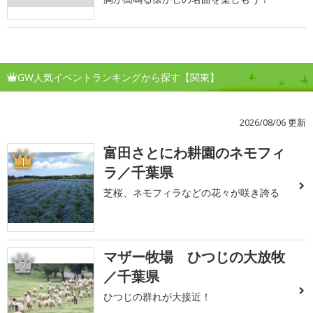
GW人気イベントランキングから探す【関東】
2026/08/06 更新
富田さとにわ耕園のネモフィ
1
ラ／千葉県
芝桜、ネモフィラなどの花々が咲き誇る
マザー牧場 ひつじの大放牧
2
／千葉県
ひつじの群れが大接近！