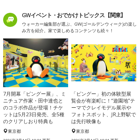
GWイベント・おでかけトピックス【関東】
ウォーカー編集部が選ぶ、GW(ゴールデンウィーク)の楽し
み方を紹介。家で楽しめるコンテンツも続々！
7月開幕「ピングー展」、ミ
「ピングー」初の体験型展
ニチュア作家・田中達也と
覧会が有楽町に！“遊園地”テ
のコラボ作品が登場！チケ
ーマでクレイモデル展示や
ットは5月23日発売、全5種
フォトスポット、JR上野駅で
のクリアしおり特典も
は先行映像も
東京都
東京都