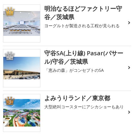
明治なるほどファクトリー守
1
谷／茨城県
ヨーグルトが製造される工程が見られる
守谷SA(上り線) Pasar(パサー
2
ル)守谷／茨城県
「恵みの森」がコンセプトのSA
よみうりランド／東京都
3
大型絶叫コースターにアシカショーもあり