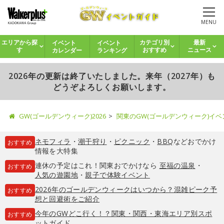
MENU
イベント
イベント
エリアから探
カテゴリ別
最新
カレンダー
ランキング
す
おすすめ
ニュース
2026年の更新は終了いたしました。来年（2027年）も
どうぞよろしくお願いします。
GW(ゴールデンウィーク)2026
関東のGW(ゴールデンウィーク)イ
ネモフィラ
・
潮干狩り
・
ピクニック
・
BBQ
などおでかけ
おすすめ
情報を大特集
連休の予定はこれ！関東おでかけなら
至福の温泉
・
おすすめ
人気の遊園地
・
親子で体験イベント
2026年のゴールデンウィークはいつから？混雑ピーク予
おすすめ
想と回避術をご紹介
今年のGWどこ行く！？関東・関西・東海エリア別スポ
おすすめ
ットガイド