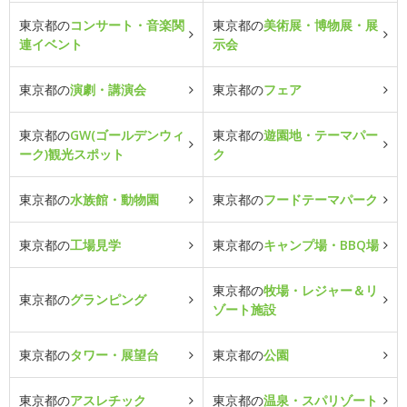
東京都の
コンサート・音楽関
東京都の
美術展・博物展・展
連イベント
示会
東京都の
演劇・講演会
東京都の
フェア
東京都の
GW(ゴールデンウィ
東京都の
遊園地・テーマパー
ーク)観光スポット
ク
東京都の
水族館・動物園
東京都の
フードテーマパーク
東京都の
工場見学
東京都の
キャンプ場・BBQ場
東京都の
牧場・レジャー＆リ
東京都の
グランピング
ゾート施設
東京都の
タワー・展望台
東京都の
公園
東京都の
アスレチック
東京都の
温泉・スパリゾート