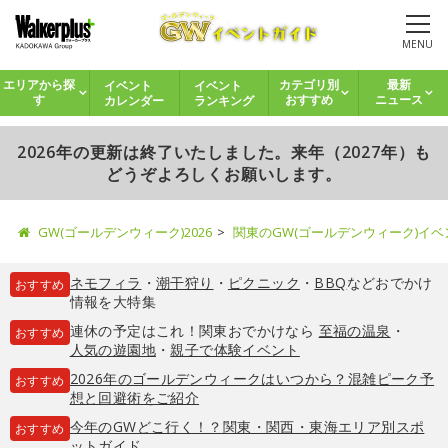
MENU
イベント
イベント
エリアから探
カテゴリ別
最新
カレンダー
ランキング
す
おすすめ
ニュース
2026年の更新は終了いたしました。来年（2027年）も
どうぞよろしくお願いします。
GW(ゴールデンウィーク)2026
関東のGW(ゴールデンウィーク)イ
ネモフィラ
・
潮干狩り
・
ピクニック
・
BBQ
などおでかけ
おすすめ
情報を大特集
連休の予定はこれ！関東おでかけなら
至福の温泉
・
おすすめ
人気の遊園地
・
親子で体験イベント
2026年のゴールデンウィークはいつから？混雑ピーク予
おすすめ
想と回避術をご紹介
今年のGWどこ行く！？関東・関西・東海エリア別スポ
おすすめ
ットガイド