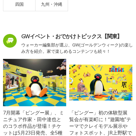
四国
九州・沖縄
GWイベント・おでかけトピックス【関東】
ウォーカー編集部が選ぶ、GW(ゴールデンウィーク)の楽し
み方を紹介。家で楽しめるコンテンツも続々！
7月開幕「ピングー展」、ミ
「ピングー」初の体験型展
ニチュア作家・田中達也と
覧会が有楽町に！“遊園地”テ
のコラボ作品が登場！チケ
ーマでクレイモデル展示や
ットは5月23日発売、全5種
フォトスポット、JR上野駅で