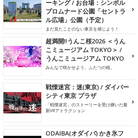
ーキング / お台場：シンボル
プロムナード公園「セントラ
ル広場」公園（予定）
まだ見たことのない東京を感じよう！
超満開!!うんこ桜2026 ＜うん
こミュージアム TOKYO＞ /
うんこミュージアム TOKYO
みんなで咲かせよう、ふたつの桜。
戦慄迷宮：迷(東京) / ダイバー
シティ東京 プラザ
「戦慄迷宮」のストーリーを受け継いだ最
新VRアトラクション
ODAIBA(オダイバ) かき氷フ