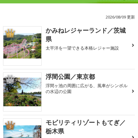
2026/08/09 更新
かみねレジャーランド／茨城
1
県
太平洋を一望できる本格レジャー施設
浮間公園／東京都
2
浮間ヶ池の周囲に広がる、風車がシンボル
の水辺の公園
モビリティリゾートもてぎ／
3
栃木県