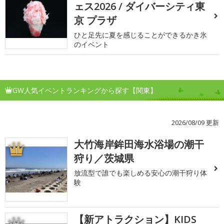
ェス2026 / ダイバーシティ東
京 プラザ
ひと足先に夏を感じることができるかき氷
のイベント
GW人気イベントランキングから探す【関東】
2026/08/09 更新
大竹海岸鉾田海水浴場の潮干
1
狩り／茨城県
放流型で誰でも楽しめる安心の潮干狩り体
験
【新アトラクション】KIDS