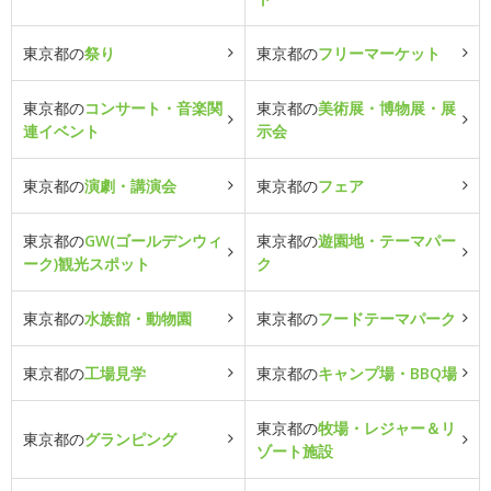
東京都の
祭り
東京都の
フリーマーケット
東京都の
コンサート・音楽関
東京都の
美術展・博物展・展
連イベント
示会
東京都の
演劇・講演会
東京都の
フェア
東京都の
GW(ゴールデンウィ
東京都の
遊園地・テーマパー
ーク)観光スポット
ク
東京都の
水族館・動物園
東京都の
フードテーマパーク
東京都の
工場見学
東京都の
キャンプ場・BBQ場
東京都の
牧場・レジャー＆リ
東京都の
グランピング
ゾート施設