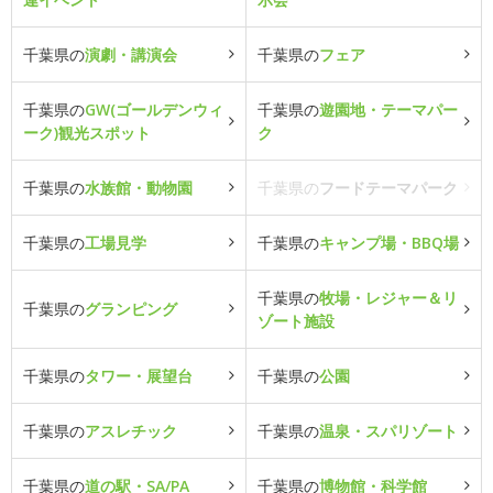
千葉県の
演劇・講演会
千葉県の
フェア
千葉県の
GW(ゴールデンウィ
千葉県の
遊園地・テーマパー
ーク)観光スポット
ク
千葉県の
水族館・動物園
千葉県の
フードテーマパーク
千葉県の
工場見学
千葉県の
キャンプ場・BBQ場
千葉県の
牧場・レジャー＆リ
千葉県の
グランピング
ゾート施設
千葉県の
タワー・展望台
千葉県の
公園
千葉県の
アスレチック
千葉県の
温泉・スパリゾート
千葉県の
道の駅・SA/PA
千葉県の
博物館・科学館