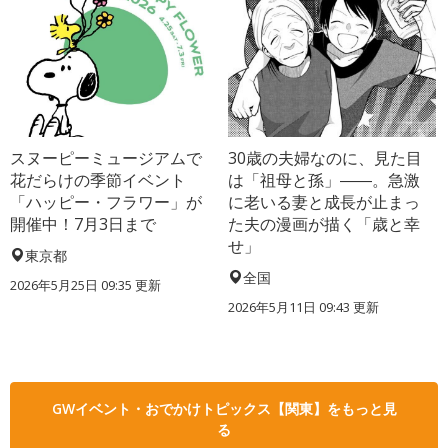
スヌーピーミュージアムで
30歳の夫婦なのに、見た目
花だらけの季節イベント
は「祖母と孫」――。急激
「ハッピー・フラワー」が
に老いる妻と成長が止まっ
開催中！7月3日まで
た夫の漫画が描く「歳と幸
せ」
東京都
全国
2026年5月25日 09:35 更新
2026年5月11日 09:43 更新
GWイベント・おでかけトピックス【関東】をもっと見
る