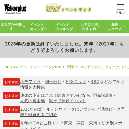
MENU
イベント
イベント
エリアから探
カテゴリ別
最新
カレンダー
ランキング
す
おすすめ
ニュース
2026年の更新は終了いたしました。来年（2027年）も
どうぞよろしくお願いします。
GW(ゴールデンウィーク)2026
関東のGW(ゴールデンウィーク)イ
ネモフィラ
・
潮干狩り
・
ピクニック
・
BBQ
などおでかけ
おすすめ
情報を大特集
連休の予定はこれ！関東おでかけなら
至福の温泉
・
おすすめ
人気の遊園地
・
親子で体験イベント
2026年のゴールデンウィークはいつから？混雑ピーク予
おすすめ
想と回避術をご紹介
今年のGWどこ行く！？関東・関西・東海エリア別スポ
おすすめ
ットガイド