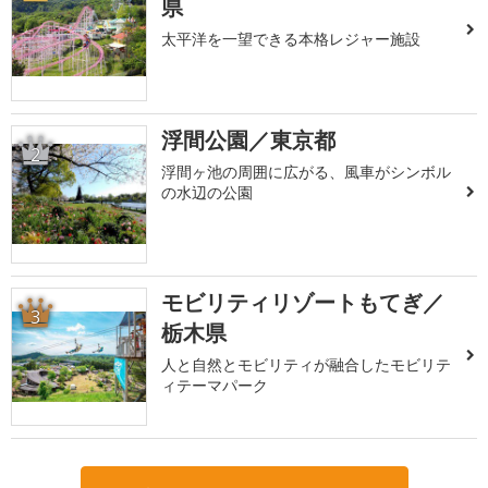
県
太平洋を一望できる本格レジャー施設
浮間公園／東京都
2
浮間ヶ池の周囲に広がる、風車がシンボル
の水辺の公園
モビリティリゾートもてぎ／
3
栃木県
人と自然とモビリティが融合したモビリテ
ィテーマパーク