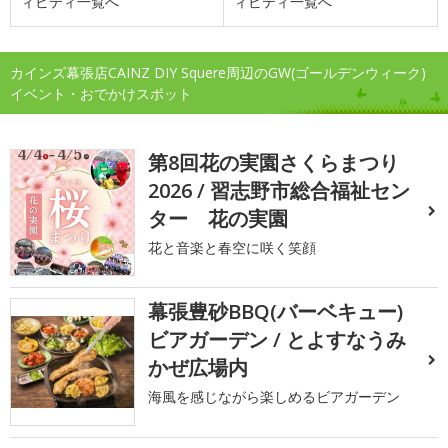
ィビティ一覧へ
ィビティ一覧へ
カインズ幕張店CAINZ DIY Squere周辺のGW(ゴールデンウィーク)
イベント・おでかけスポット
第8回花の実園さくらまつり
2026 / 習志野市総合福祉セン
ター 花の実園
花と音楽と春空に咲く笑顔
幕張豊砂BBQ(バーベキュー)
ビアガーデン / とよすなうみ
かぜ広場内
海風を感じながら楽しめるビアガーデン