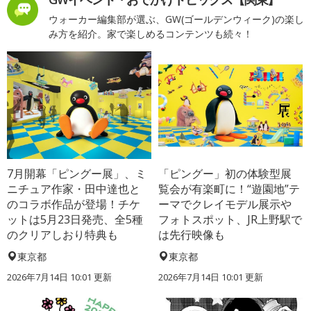
ウォーカー編集部が選ぶ、GW(ゴールデンウィーク)の楽し
み方を紹介。家で楽しめるコンテンツも続々！
7月開幕「ピングー展」、ミ
「ピングー」初の体験型展
ニチュア作家・田中達也と
覧会が有楽町に！“遊園地”テ
のコラボ作品が登場！チケ
ーマでクレイモデル展示や
ットは5月23日発売、全5種
フォトスポット、JR上野駅で
のクリアしおり特典も
は先行映像も
東京都
東京都
2026年7月14日 10:01 更新
2026年7月14日 10:01 更新