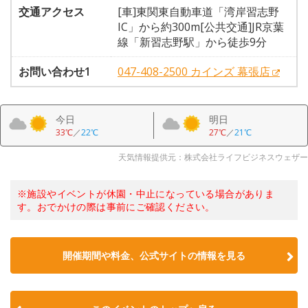
交通アクセス
[車]東関東自動車道「湾岸習志野
IC」から約300m[公共交通]JR京葉
線「新習志野駅」から徒歩9分
お問い合わせ1
047-408-2500 カインズ 幕張店
今日
明日
33℃
／
22℃
27℃
／
21℃
天気情報提供元：株式会社ライフビジネスウェザー
※施設やイベントが休園・中止になっている場合がありま
す。おでかけの際は事前にご確認ください。
開催期間や料金、公式サイトの
情報を見る