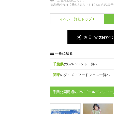
載(二次使用)は禁止です。
※表示料金は消費税8％ないし10％の内税表示
イベント詳細
トップ
X(旧Twitter)
一覧に戻る
千葉県
のGWイベント一覧へ
関東
のグルメ・フードフェス一覧へ
千葉公園周辺のGW(ゴールデンウィー