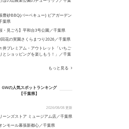
けぼの山農業公園のチューリップ／千葉
張豊砂BBQ(バーベキュー) ビアガーデン
千葉県
桜・見ごろ】平和台3号公園／千葉県
8回花の実園さくらまつり2026／千葉県
々井プレミアム・アウトレット「いちご
りとショッピングを楽しもう！」／千葉
もっと見る
GWの人気スポットランキング
【千葉県】
2026/08/08 更新
リーンズストア ミュージアム店／千葉県
オンモール幕張新都心／千葉県