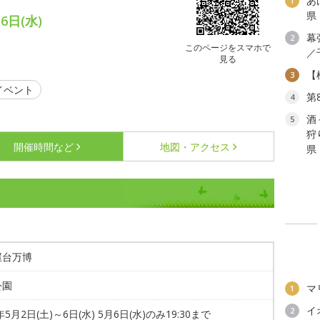
あ
1
県
6日(水)
幕
2
このページをスマホで
／
見る
【
3
イベント
第
4
酒
5
狩
開催時間など
地図・アクセス
県
屋台万博
公園
マ
1
イ
2
年5月2日(土)～6日(水) 5月6日(水)のみ19:30まで