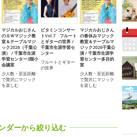
マジカルおじさん
ビタミンコンサー
マジカルおじさん
のＧＷマジック教
トVol.7 フルート
の春休みマジック
室＆テーブルマジ
とギターの世界 /
教室＆テーブルマ
ック2026（千葉公
千葉市生涯学習セ
ジック2026千葉公
演） / 千葉市生涯
ンター
演 / 千葉市生涯学
学習センター3階小
習センター多目的
フルートとギター
会議室
室
の世界
少人数・至近距離
少人数・至近距離
で贅沢にマジック
で贅沢にマジック
を楽しむ
を楽しむ
ンダーから絞り込む