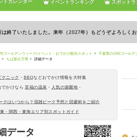
ントカレンダー
イベントランキング
スポットラ
更新は終了いたしました。来年（2027年）もどうぞよろしく
W(ゴールデンウィーク)イベント・おでかけ観光スポット
千葉県のGW(ゴールデ
ちば屋台万博
詳細データ
ピクニック
・
BBQ
などおでかけ情報を大特集
おでかけなら
至福の温泉
・
人気の遊園地
・
ィークはいつから？混雑ピーク予想と回避術をご紹介
関東・関西・東海エリア別スポットガイド
細データ