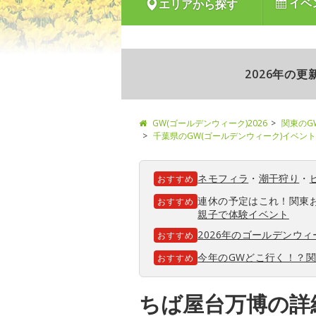
イベ
エリアから探す
2026年の
GW(ゴールデンウィーク)2026
関東のG
千葉県のGW(ゴールデンウィーク)イベント
ネモフィラ
・
潮干狩り
・
おすすめ
連休の予定はこれ！関東
おすすめ
親子で体験イベント
2026年のゴールデンウ
おすすめ
今年のGWどこ行く！？
おすすめ
ちば屋台万博の詳