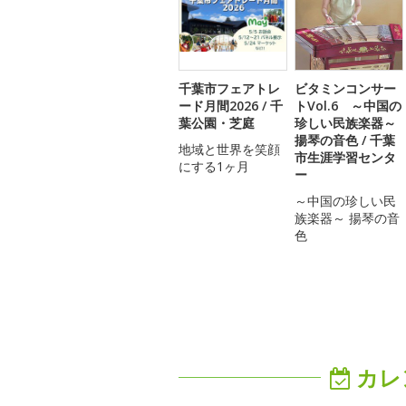
千葉市フェアトレ
ビタミンコンサー
ード月間2026 / 千
トVol.6 ～中国の
葉公園・芝庭
珍しい民族楽器～
揚琴の音色 / 千葉
地域と世界を笑顔
市生涯学習センタ
にする1ヶ月
ー
～中国の珍しい民
族楽器～ 揚琴の音
色
カレ