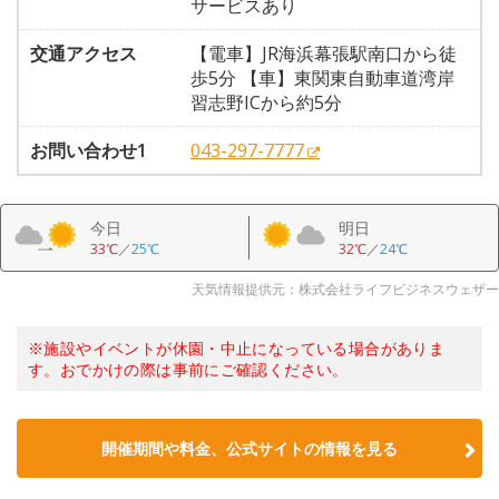
サービスあり
交通アクセス
【電車】JR海浜幕張駅南口から徒
歩5分 【車】東関東自動車道湾岸
習志野ICから約5分
お問い合わせ1
043-297-7777
今日
明日
33℃
／
25℃
32℃
／
24℃
天気情報提供元：株式会社ライフビジネスウェザー
※施設やイベントが休園・中止になっている場合がありま
す。おでかけの際は事前にご確認ください。
開催期間や料金、公式サイトの
情報を見る