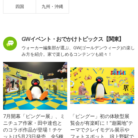
四国
九州・沖縄
GWイベント・おでかけトピックス【関東】
ウォーカー編集部が選ぶ、GW(ゴールデンウィーク)の楽し
み方を紹介。家で楽しめるコンテンツも続々！
7月開幕「ピングー展」、ミ
「ピングー」初の体験型展
ニチュア作家・田中達也と
覧会が有楽町に！“遊園地”テ
のコラボ作品が登場！チケ
ーマでクレイモデル展示や
ットは5月23日発売、全5種
フォトスポット、JR上野駅で