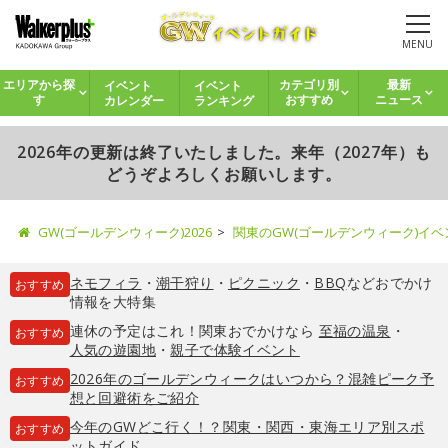
MENU
イベント
イベント
エリアから探
カテゴリ別
最新
カレンダー
ランキング
す
おすすめ
ニュース
2026年の更新は終了いたしました。来年（2027年）も
どうぞよろしくお願いします。
GW(ゴールデンウィーク)2026
関東のGW(ゴールデンウィーク)イ
ネモフィラ
・
潮干狩り
・
ピクニック
・
BBQ
などおでかけ
おすすめ
情報を大特集
連休の予定はこれ！関東おでかけなら
至福の温泉
・
おすすめ
人気の遊園地
・
親子で体験イベント
2026年のゴールデンウィークはいつから？混雑ピーク予
おすすめ
想と回避術をご紹介
今年のGWどこ行く！？関東・関西・東海エリア別スポ
おすすめ
ットガイド