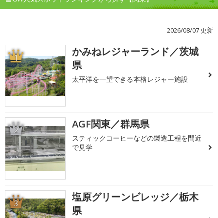
2026/08/07 更新
かみねレジャーランド／茨城
1
県
太平洋を一望できる本格レジャー施設
AGF関東／群馬県
2
スティックコーヒーなどの製造工程を間近
で見学
塩原グリーンビレッジ／栃木
3
県