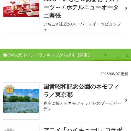
ーツ～ / ホテルニューオータ
ニ幕張
いちごが主役のスーパースイーツビュッフ
ェ
GW人気イベントランキングから探す【関東】
2026/08/07 更新
国営昭和記念公園のネモフィ
1
ラ／東京都
春空に映えるネモフィラと花のブーケガー
デン
アニメ「ハイキュー!!」コラボ