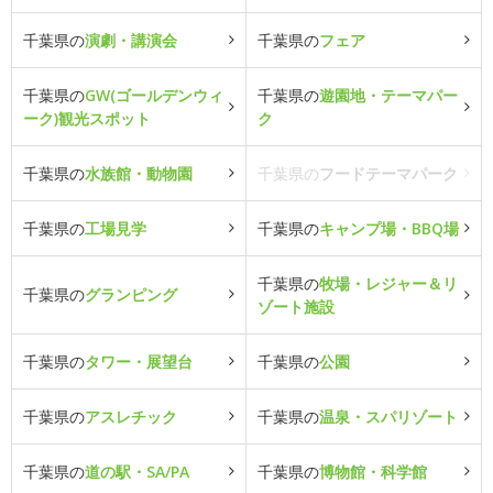
千葉県の
演劇・講演会
千葉県の
フェア
千葉県の
GW(ゴールデンウィ
千葉県の
遊園地・テーマパー
ーク)観光スポット
ク
千葉県の
水族館・動物園
千葉県の
フードテーマパーク
千葉県の
工場見学
千葉県の
キャンプ場・BBQ場
千葉県の
牧場・レジャー＆リ
千葉県の
グランピング
ゾート施設
千葉県の
タワー・展望台
千葉県の
公園
千葉県の
アスレチック
千葉県の
温泉・スパリゾート
千葉県の
道の駅・SA/PA
千葉県の
博物館・科学館