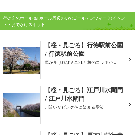
行徳文化ホールI&I ホール周辺のGW(ゴールデンウィーク)イベン
ト・おでかけスポット
【桜・見ごろ】行徳駅前公園
/ 行徳駅前公園
運が良ければミニSLと桜のコラボが…！
【桜・見ごろ】江戸川水閘門
/ 江戸川水閘門
川沿いがピンク色に染まる季節