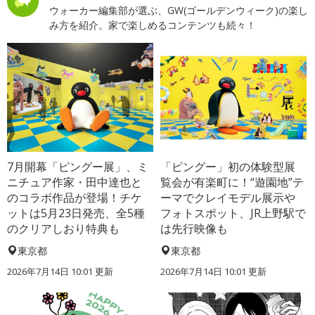
ウォーカー編集部が選ぶ、GW(ゴールデンウィーク)の楽し
み方を紹介。家で楽しめるコンテンツも続々！
7月開幕「ピングー展」、ミ
「ピングー」初の体験型展
ニチュア作家・田中達也と
覧会が有楽町に！“遊園地”テ
のコラボ作品が登場！チケ
ーマでクレイモデル展示や
ットは5月23日発売、全5種
フォトスポット、JR上野駅で
のクリアしおり特典も
は先行映像も
東京都
東京都
2026年7月14日 10:01 更新
2026年7月14日 10:01 更新