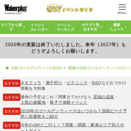
MENU
イベント
イベント
エリアから探
カテゴリ別
最新
カレンダー
ランキング
す
おすすめ
ニュース
2026年の更新は終了いたしました。来年（2027年）も
どうぞよろしくお願いします。
GW(ゴールデンウィーク)2026
関東のGW(ゴールデンウィーク)イ
ネモフィラ
・
潮干狩り
・
ピクニック
・
BBQ
などおでかけ
おすすめ
情報を大特集
連休の予定はこれ！関東おでかけなら
至福の温泉
・
おすすめ
人気の遊園地
・
親子で体験イベント
2026年のゴールデンウィークはいつから？混雑ピーク予
おすすめ
想と回避術をご紹介
今年のGWどこ行く！？関東・関西・東海エリア別スポ
おすすめ
ットガイド