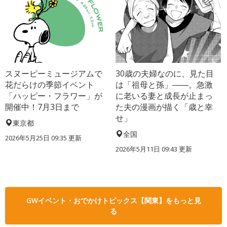
スヌーピーミュージアムで
30歳の夫婦なのに、見た目
花だらけの季節イベント
は「祖母と孫」――。急激
「ハッピー・フラワー」が
に老いる妻と成長が止まっ
開催中！7月3日まで
た夫の漫画が描く「歳と幸
せ」
東京都
全国
2026年5月25日 09:35 更新
2026年5月11日 09:43 更新
GWイベント・おでかけトピックス【関東】をもっと見
る