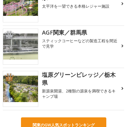
太平洋を一望できる本格レジャー施設
AGF関東／群馬県
2
スティックコーヒーなどの製造工程を間近
で見学
塩原グリーンビレッジ／栃木
3
県
新源泉開湯、2種類の源泉を満喫できるキ
ャンプ場
関東のGW人気スポットランキング