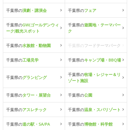
千葉県の
演劇・講演会
千葉県の
フェア
千葉県の
GW(ゴールデンウィ
千葉県の
遊園地・テーマパー
ーク)観光スポット
ク
千葉県の
水族館・動物園
千葉県の
フードテーマパーク
千葉県の
工場見学
千葉県の
キャンプ場・BBQ場
千葉県の
牧場・レジャー＆リ
千葉県の
グランピング
ゾート施設
千葉県の
タワー・展望台
千葉県の
公園
千葉県の
アスレチック
千葉県の
温泉・スパリゾート
千葉県の
道の駅・SA/PA
千葉県の
博物館・科学館