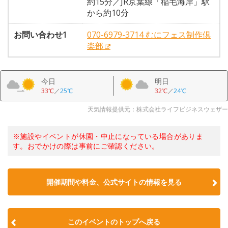
約15分／JR京葉線「稲毛海岸」駅
から約10分
お問い合わせ1
070-6979-3714 むにフェス制作倶
楽部
今日
明日
33℃
／
25℃
32℃
／
24℃
天気情報提供元：株式会社ライフビジネスウェザー
※施設やイベントが休園・中止になっている場合がありま
す。おでかけの際は事前にご確認ください。
開催期間や料金、公式サイトの
情報を見る
このイベントのトップへ戻る