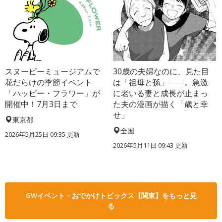
スヌーピーミュージアムで
30歳の夫婦なのに、見た目
花だらけの季節イベント
は「祖母と孫」――。急激
「ハッピー・フラワー」が
に老いる妻と成長が止まっ
開催中！7月3日まで
た夫の漫画が描く「歳と幸
せ」
東京都
全国
2026年5月25日 09:35 更新
2026年5月11日 09:43 更新
GWイベント・おでかけトピックス【関東】をもっと見
る