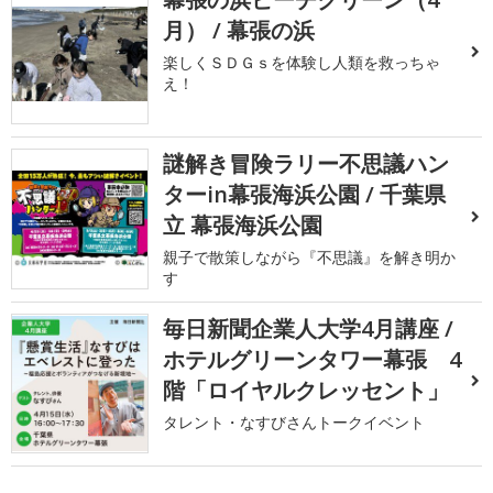
月） / 幕張の浜
楽しくＳＤＧｓを体験し人類を救っちゃ
え！
謎解き冒険ラリー不思議ハン
ターin幕張海浜公園 / 千葉県
立 幕張海浜公園
親子で散策しながら『不思議』を解き明か
す
毎日新聞企業人大学4月講座 /
ホテルグリーンタワー幕張 4
階「ロイヤルクレッセント」
タレント・なすびさんトークイベント