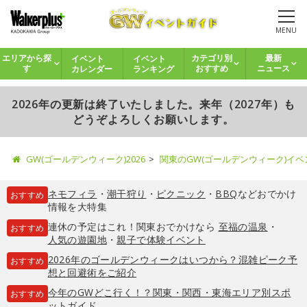
MENU
イベント
イベント
エリアから探
カテゴリ別
最新
カレンダー
ランキング
す
おすすめ
ニュース
2026年の更新は終了いたしました。来年（2027年）も
どうぞよろしくお願いします。
GW(ゴールデンウィーク)2026
関東のGW(ゴールデンウィーク)イ
ネモフィラ
・
潮干狩り
・
ピクニック
・
BBQ
などおでかけ
おすすめ
情報を大特集
連休の予定はこれ！関東おでかけなら
至福の温泉
・
おすすめ
人気の遊園地
・
親子で体験イベント
2026年のゴールデンウィークはいつから？混雑ピーク予
おすすめ
想と回避術をご紹介
今年のGWどこ行く！？関東・関西・東海エリア別スポ
おすすめ
ットガイド