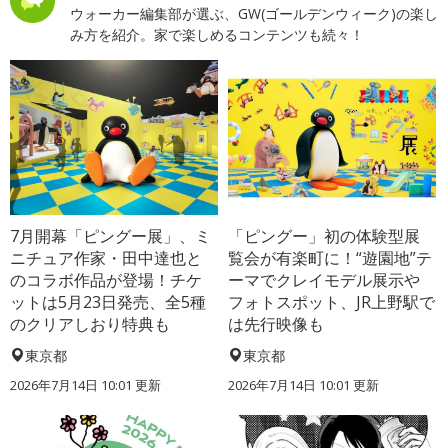
ウォーカー編集部が選ぶ、GW(ゴールデンウィーク)の楽し
み方を紹介。家で楽しめるコンテンツも続々！
7月開幕「ピングー展」、ミ
「ピングー」初の体験型展
ニチュア作家・田中達也と
覧会が有楽町に！“遊園地”テ
のコラボ作品が登場！チケ
ーマでクレイモデル展示や
ットは5月23日発売、全5種
フォトスポット、JR上野駅で
のクリアしおり特典も
は先行映像も
東京都
東京都
2026年7月14日 10:01 更新
2026年7月14日 10:01 更新