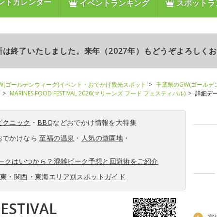
ントカレンダー
イベントランキング
スポットラ
更新は終了いたしました。来年（2027年）もどうぞよろしく
W(ゴールデンウィーク)イベント・おでかけ観光スポット
千葉県のGW(ゴールデ
MARINES FOOD FESTIVAL 2026(マリーンズ フード フェスティバル)
詳細デ
ピクニック
・
BBQ
などおでかけ情報を大特集
おでかけなら
至福の温泉
・
人気の遊園地
・
ィークはいつから？混雑ピーク予想と回避術をご紹介
関東・関西・東海エリア別スポットガイド
ESTIVAL