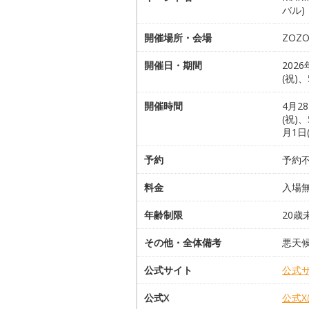
バル)
開催場所・会場
ZOZ
開催日・期間
202
(祝)、
開催時間
4月28
(祝)、
月1日
予約
予約
料金
入場
年齢制限
20
その他・全体備考
悪天
公式サイト
公式
公式X
公式