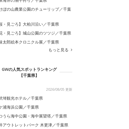
津海岸の潮干狩り／千葉県
けぼの山農業公園のチューリップ／千葉
桜・見ごろ】大柏川沿い／千葉県
花・見ごろ】城山公園のツツジ／千葉県
味太郎絵本クロニクル展／千葉県
もっと見る
GWの人気スポットランキング
【千葉県】
2026/08/05 更新
吠埼観光ホテル／千葉県
ケ浦海浜公園／千葉県
つうら海中公園・海中展望塔／千葉県
井アウトレットパーク 木更津／千葉県