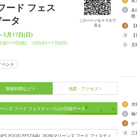
富
1
 フード フェス
あ
2
県
データ
このページをスマホで
見る
【
3
～5月17日(日)
【
4
(金)〜3日(祝)、12日(火)〜17日(日)
五
5
イベント
開催時間など
地図・アクセス
犬
1
026(マリーンズ フード フェスティバル)の詳細データ
袖
2
か
3
三
4
NES FOOD FESTIVAL 2026(マリーンズ フード フェスティ