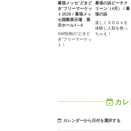
幕張メッセ“どきど
幕張の浜ビーチク
き”フリーマーケッ
リーン（4月） / 幕
ト2026 / 幕張メッ
張の浜
セ国際展示場 展
楽しくＳＤＧｓを
示ホール1～6
体験し人類を救っ
GW恒例の“どきど
ちゃえ！
き”フリーマーケッ
ト！
カレ
カレンダーから日付を選択する