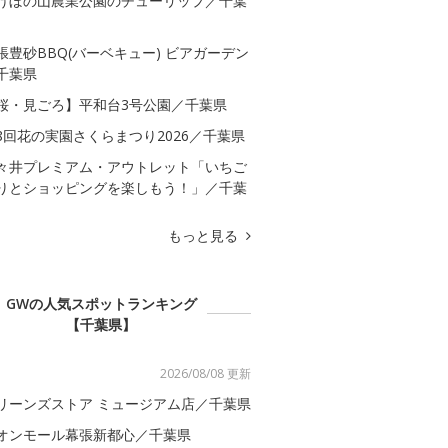
けぼの山農業公園のチューリップ／千葉
張豊砂BBQ(バーベキュー) ビアガーデン
千葉県
桜・見ごろ】平和台3号公園／千葉県
8回花の実園さくらまつり2026／千葉県
々井プレミアム・アウトレット「いちご
りとショッピングを楽しもう！」／千葉
もっと見る
GWの人気スポットランキング
【千葉県】
2026/08/08 更新
リーンズストア ミュージアム店／千葉県
オンモール幕張新都心／千葉県