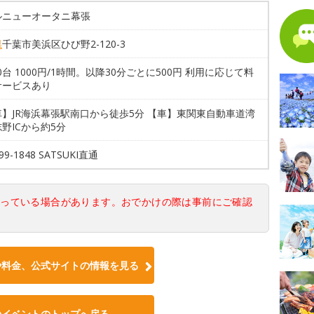
ルニューオータニ幕張
県
千葉市美浜区ひび野2-120-3
00台 1000円/1時間。以降30分ごとに500円 利用に応じて料
サービスあり
】JR海浜幕張駅南口から徒歩5分 【車】東関東自動車道湾
野ICから約5分
299-1848 SATSUKI直通
なっている場合があります。おでかけの際は事前にご確認
や料金、公式サイトの情報を見る
のイベントのトップへ戻る