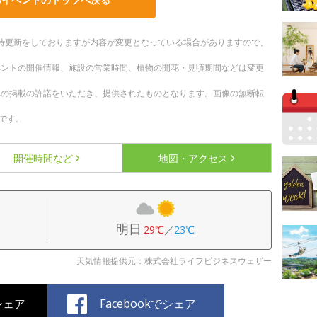
。随時更新をしておりますが内容が変更となっている場合がありますので、
ベントの開催情報、施設の営業時間、植物の開花・見頃期間などは変更
への掲載の許諾をいただき、提供されたものとなります。画像の無断転
です。
開催時間など
地図・アクセス
明日
29℃
／
23℃
天気情報提供元：株式会社ライフビジネスウェザー
でシェア
Facebookでシェア