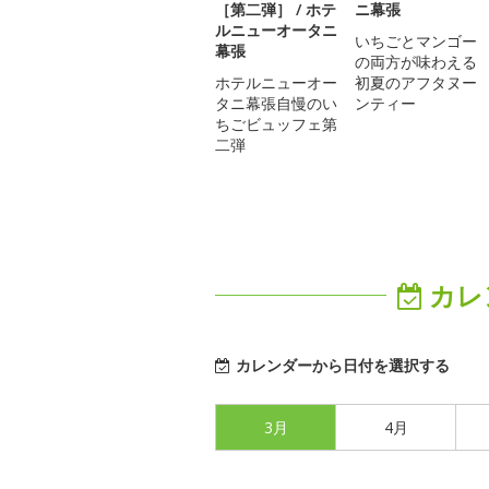
［第二弾］ / ホテ
ニ幕張
ルニューオータニ
いちごとマンゴー
幕張
の両方が味わえる
ホテルニューオー
初夏のアフタヌー
タニ幕張自慢のい
ンティー
ちごビュッフェ第
二弾
カレ
カレンダーから日付を選択する
3月
4月