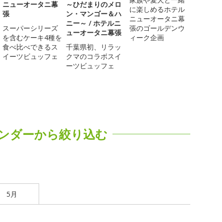
ニューオータニ幕
～ひだまりのメロ
に楽しめるホテル
張
ン・マンゴー＆ハ
ニューオータニ幕
ニー～ / ホテルニ
スーパーシリーズ
張のゴールデンウ
ューオータニ幕張
を含むケーキ4種を
ィーク企画
食べ比べできるス
千葉県初、リラッ
イーツビュッフェ
クマのコラボスイ
ーツビュッフェ
ンダーから絞り込む
5月