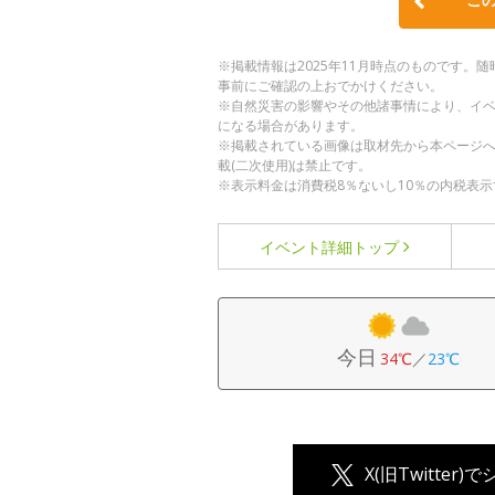
※掲載情報は2025年11月時点のものです
事前にご確認の上おでかけください。
※自然災害の影響やその他諸事情により、イ
になる場合があります。
※掲載されている画像は取材先から本ページ
載(二次使用)は禁止です。
※表示料金は消費税8％ないし10％の内税表示
イベント詳細
トップ
今日
34℃
／
23℃
X(旧Twitter)