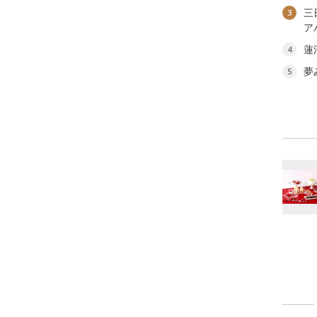
三
3
ア
蓮
4
夢
5