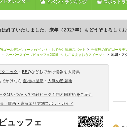
ントカレンダー
イベントランキング
スポットラ
更新は終了いたしました。来年（2027年）もどうぞよろしく
W(ゴールデンウィーク)イベント・おでかけ観光スポット
千葉県のGW(ゴールデ
スーパースイーツビュッフェ2026～いちご＆あまおうスイーツ～
地図・ア
ピクニック
・
BBQ
などおでかけ情報を大特集
おでかけなら
至福の温泉
・
人気の遊園地
・
ィークはいつから？混雑ピーク予想と回避術をご紹介
関東・関西・東海エリア別スポットガイド
ビュッフェ