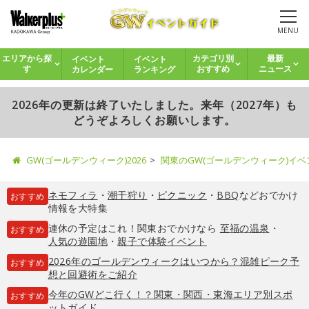
MENU
イベント
イベント
エリアから探
カテゴリ別
最新
カレンダー
ランキング
す
おすすめ
ニュース
2026年の更新は終了いたしました。来年（2027年）も
どうぞよろしくお願いします。
GW(ゴールデンウィーク)2026
関東のGW(ゴールデンウィーク)イ
ネモフィラ
・
潮干狩り
・
ピクニック
・
BBQ
などおでかけ
おすすめ
情報を大特集
連休の予定はこれ！関東おでかけなら
至福の温泉
・
おすすめ
人気の遊園地
・
親子で体験イベント
2026年のゴールデンウィークはいつから？混雑ピーク予
おすすめ
想と回避術をご紹介
今年のGWどこ行く！？関東・関西・東海エリア別スポ
おすすめ
ットガイド