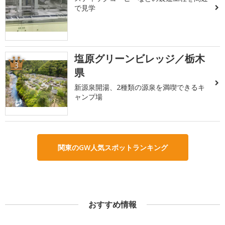
で見学
塩原グリーンビレッジ／栃木
3
県
新源泉開湯、2種類の源泉を満喫できるキ
ャンプ場
関東のGW人気スポットランキング
おすすめ情報