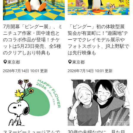
7月開幕「ピングー展」、ミ
「ピングー」初の体験型展
ニチュア作家・田中達也と
覧会が有楽町に！“遊園地”テ
のコラボ作品が登場！チケ
ーマでクレイモデル展示や
ットは5月23日発売、全5種
フォトスポット、JR上野駅で
のクリアしおり特典も
は先行映像も
東京都
東京都
2026年7月14日 10:01 更新
2026年7月14日 10:01 更新
スヌーピーミュージアムで
30歳の夫婦なのに、見た目