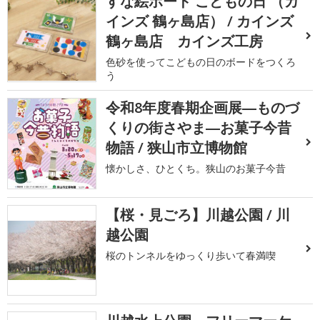
すな絵ボード こどもの日 （カ
インズ 鶴ヶ島店） / カインズ
鶴ヶ島店 カインズ工房
色砂を使ってこどもの日のボードをつくろ
う
令和8年度春期企画展―ものづ
くりの街さやま―お菓子今昔
物語 / 狭山市立博物館
懐かしさ、ひとくち。狭山のお菓子今昔
【桜・見ごろ】川越公園 / 川
越公園
桜のトンネルをゆっくり歩いて春満喫