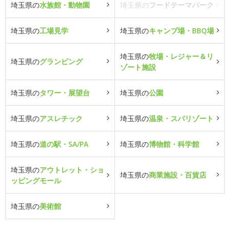
埼玉県の
水族館・動物園
埼玉県の
フードテーマパーク
埼玉県の
工場見学
埼玉県の
キャンプ場・BBQ場
埼玉県の
牧場・レジャー＆リ
埼玉県の
グランピング
ゾート施設
埼玉県の
タワー・展望台
埼玉県の
公園
埼玉県の
アスレチック
埼玉県の
温泉・スパリゾート
埼玉県の
道の駅・SA/PA
埼玉県の
博物館・科学館
埼玉県の
アウトレット・ショ
埼玉県の
商業施設・百貨店
ッピングモール
埼玉県の
美術館