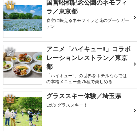
国営昭和記念公園のネモフィ
1
ラ／東京都
春空に映えるネモフィラと花のブーケガー
デン
アニメ「ハイキュー!!」コラボ
2
レーションレストラン／東京
都
「ハイキュー!!」の世界をホテルならでは
の本格メニュー全76種で楽しめる
グラススキー体験／埼玉県
3
Let's グラススキー！