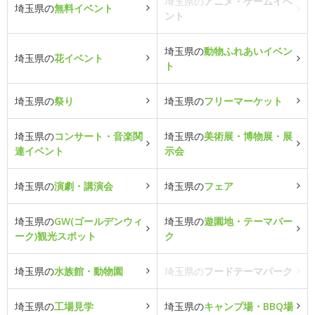
埼玉県の
アニメ・ゲームイベ
埼玉県の
無料イベント
ント
埼玉県の
動物ふれあいイベン
埼玉県の
花イベント
ト
埼玉県の
祭り
埼玉県の
フリーマーケット
埼玉県の
コンサート・音楽関
埼玉県の
美術展・博物展・展
連イベント
示会
埼玉県の
演劇・講演会
埼玉県の
フェア
埼玉県の
GW(ゴールデンウィ
埼玉県の
遊園地・テーマパー
ーク)観光スポット
ク
埼玉県の
水族館・動物園
埼玉県の
フードテーマパーク
埼玉県の
工場見学
埼玉県の
キャンプ場・BBQ場