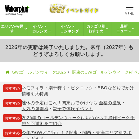
MENU
イベント
イベント
エリアから探
カテゴリ別
最新
カレンダー
ランキング
す
おすすめ
ニュース
2026年の更新は終了いたしました。来年（2027年）も
どうぞよろしくお願いします。
GW(ゴールデンウィーク)2026
関東のGW(ゴールデンウィーク)イ
ネモフィラ
・
潮干狩り
・
ピクニック
・
BBQ
などおでかけ
おすすめ
情報を大特集
連休の予定はこれ！関東おでかけなら
至福の温泉
・
おすすめ
人気の遊園地
・
親子で体験イベント
2026年のゴールデンウィークはいつから？混雑ピーク予
おすすめ
想と回避術をご紹介
今年のGWどこ行く！？関東・関西・東海エリア別スポ
おすすめ
ットガイド