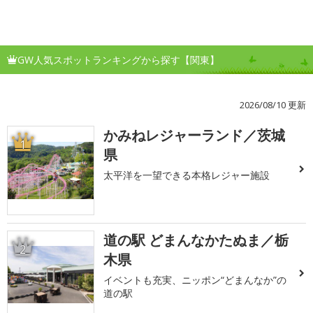
GW人気スポットランキングから探す【関東】
2026/08/10 更新
かみねレジャーランド／茨城
1
県
太平洋を一望できる本格レジャー施設
道の駅 どまんなかたぬま／栃
2
木県
イベントも充実、ニッポン“どまんなか”の
道の駅