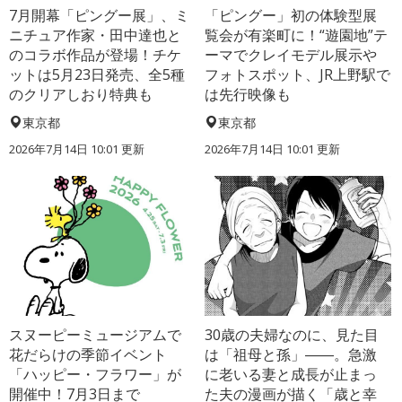
7月開幕「ピングー展」、ミ
「ピングー」初の体験型展
ニチュア作家・田中達也と
覧会が有楽町に！“遊園地”テ
のコラボ作品が登場！チケ
ーマでクレイモデル展示や
ットは5月23日発売、全5種
フォトスポット、JR上野駅で
のクリアしおり特典も
は先行映像も
東京都
東京都
2026年7月14日 10:01 更新
2026年7月14日 10:01 更新
スヌーピーミュージアムで
30歳の夫婦なのに、見た目
花だらけの季節イベント
は「祖母と孫」――。急激
「ハッピー・フラワー」が
に老いる妻と成長が止まっ
開催中！7月3日まで
た夫の漫画が描く「歳と幸