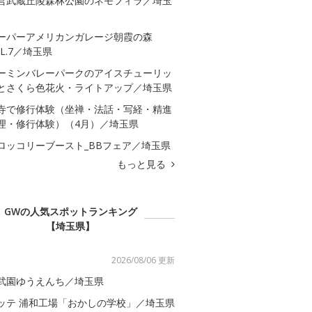
営武蔵丘陵森林公園のネモフィラ／埼玉
ーパーアメリカンガレージ朝霞の森
OL.7／埼玉県
ーミンバレーパークのアイスチューリッ
とさくら色花火・ライトアップ／埼玉県
寺で修行体験（坐禅・法話・写経・精進
理・修行体験）（4月）／埼玉県
ロッコリーブースト_BBフェア／埼玉県
もっと見る
GWの人気スポットランキング
【埼玉県】
2026/08/06 更新
武園ゆうえんち／埼玉県
ッテ 浦和工場「おかしの学校」／埼玉県