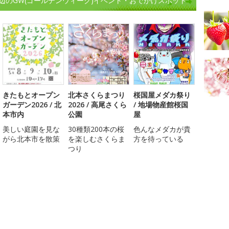
辺のGW(ゴールデンウィーク)イベント・おでかけスポット
きたもとオープン
北本さくらまつり
桜国屋メダカ祭り
ガーデン2026 / 北
2026 / 高尾さくら
/ 地場物産館桜国
本市内
公園
屋
美しい庭園を見な
30種類200本の桜
色んなメダカが貴
がら北本市を散策
を楽しむさくらま
方を待っている
つり