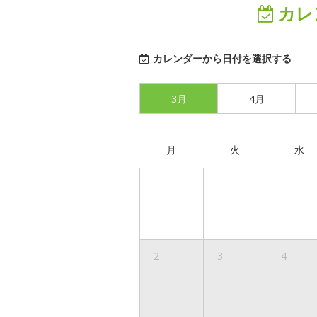
カレ
カレンダーから日付を選択する
3月
4月
月
火
水
2
3
4