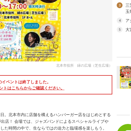
三
3
玉
ア
4
大
5
北本市役所 緑の広場（芝生広場）
のイベントは終了しました。
ントはこちらからご確認ください。
る1日。北本市内に店舗を構えるハンバーガー店をはじめとする
が出店！ 会場では、ジャズバンドによるスペシャルライブや
とした時間の中で、生ならではの迫力と臨場感を楽しもう。