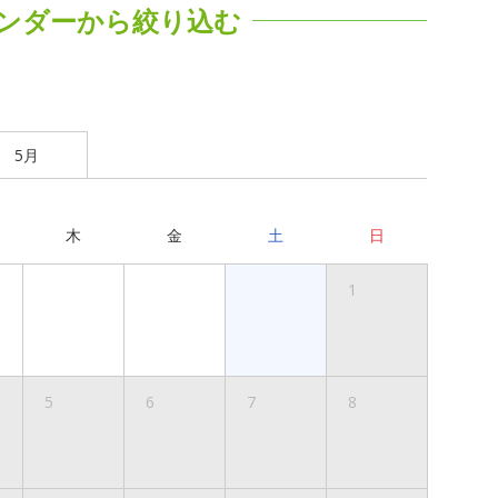
ンダーから絞り込む
5月
木
金
土
日
1
5
6
7
8