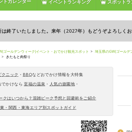
ントカレンダー
イベントランキング
スポットラ
更新は終了いたしました。来年（2027年）もどうぞよろしく
W(ゴールデンウィーク)イベント・おでかけ観光スポット
埼玉県のGW(ゴールデ
きたもと肉祭り
ピクニック
・
BBQ
などおでかけ情報を大特集
おでかけなら
至福の温泉
・
人気の遊園地
・
ィークはいつから？混雑ピーク予想と回避術をご紹介
関東・関西・東海エリア別スポットガイド