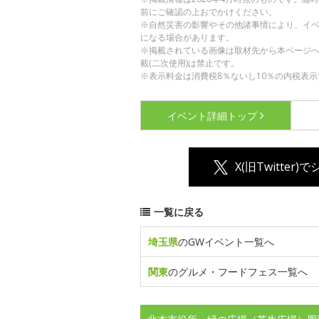
前にご確認の上おでかけください。
※自然災害の影響やその他諸事情により、イ
になる場合があります。
※掲載されている画像は取材先から本ページ
載(二次使用)は禁止です。
※表示料金は消費税8％ないし10％の内税表示
イベント詳細
トップ
X(旧Twitter)
一覧に戻る
埼玉県
のGWイベント一覧へ
関東
のグルメ・フードフェス一覧へ