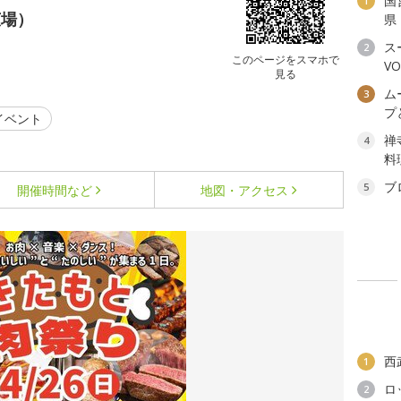
国
1
広場）
県
ス
2
このページをスマホで
V
見る
ム
3
プ
イベント
禅
4
料
ブ
5
開催時間など
地図・アクセス
西
1
ロ
2