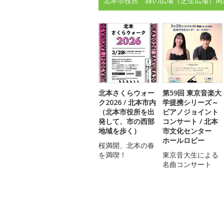
北本市役所 緑の広場（芝生広場）周
北本さくらウォー
第59回 東京音楽大
ク2026 / 北本市内
学提携シリーズ～
（北本市役所を出
ピアノジョイント
発して、市の西部
コンサート / 北本
地域を歩く）
市文化センター
ホールロビー
桜満開、北本の春
を満喫！
東京音大生による
名曲コンサート