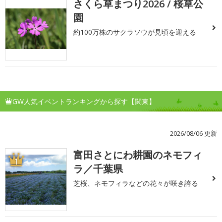
さくら草まつり2026 / 桜草公
園
約100万株のサクラソウが見頃を迎える
GW人気イベントランキングから探す【関東】
2026/08/06 更新
富田さとにわ耕園のネモフィ
1
ラ／千葉県
芝桜、ネモフィラなどの花々が咲き誇る