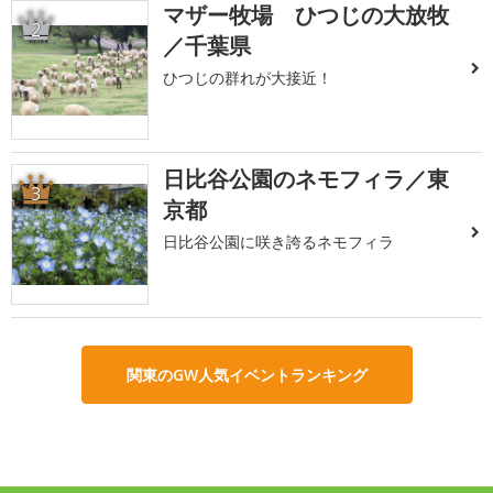
マザー牧場 ひつじの大放牧
2
／千葉県
ひつじの群れが大接近！
日比谷公園のネモフィラ／東
3
京都
日比谷公園に咲き誇るネモフィラ
関東のGW人気イベントランキング