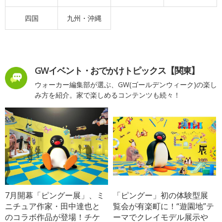
四国
九州・沖縄
GWイベント・おでかけトピックス【関東】
ウォーカー編集部が選ぶ、GW(ゴールデンウィーク)の楽し
み方を紹介。家で楽しめるコンテンツも続々！
7月開幕「ピングー展」、ミ
「ピングー」初の体験型展
ニチュア作家・田中達也と
覧会が有楽町に！“遊園地”テ
のコラボ作品が登場！チケ
ーマでクレイモデル展示や