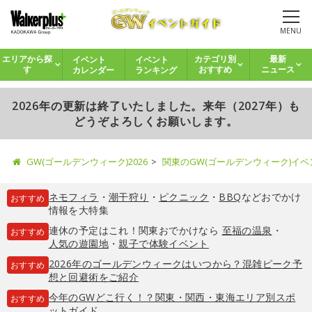
MENU
イベント
イベント
エリアから探
カテゴリ別
最新
カレンダー
ランキング
す
おすすめ
ニュース
2026年の更新は終了いたしました。来年（2027年）も
どうぞよろしくお願いします。
GW(ゴールデンウィーク)2026
関東のGW(ゴールデンウィーク)イ
ネモフィラ
・
潮干狩り
・
ピクニック
・
BBQ
などおでかけ
おすすめ
情報を大特集
連休の予定はこれ！関東おでかけなら
至福の温泉
・
おすすめ
人気の遊園地
・
親子で体験イベント
2026年のゴールデンウィークはいつから？混雑ピーク予
おすすめ
想と回避術をご紹介
今年のGWどこ行く！？関東・関西・東海エリア別スポ
おすすめ
ットガイド