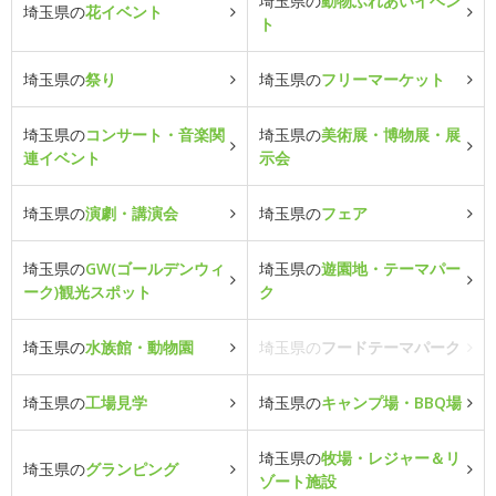
埼玉県の
動物ふれあいイベン
埼玉県の
花イベント
ト
埼玉県の
祭り
埼玉県の
フリーマーケット
埼玉県の
コンサート・音楽関
埼玉県の
美術展・博物展・展
連イベント
示会
埼玉県の
演劇・講演会
埼玉県の
フェア
埼玉県の
GW(ゴールデンウィ
埼玉県の
遊園地・テーマパー
ーク)観光スポット
ク
埼玉県の
水族館・動物園
埼玉県の
フードテーマパーク
埼玉県の
工場見学
埼玉県の
キャンプ場・BBQ場
埼玉県の
牧場・レジャー＆リ
埼玉県の
グランピング
ゾート施設