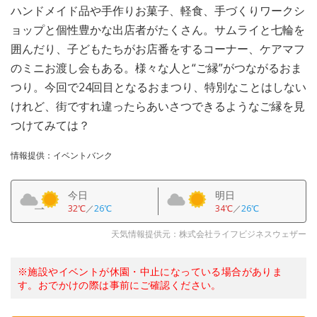
ハンドメイド品や手作りお菓子、軽食、手づくりワークシ
ョップと個性豊かな出店者がたくさん。サムライと七輪を
囲んだり、子どもたちがお店番をするコーナー、ケアマフ
のミニお渡し会もある。様々な人と“ご縁”がつながるおま
つり。今回で24回目となるおまつり、特別なことはしない
けれど、街ですれ違ったらあいさつできるようなご縁を見
つけてみては？
情報提供：イベントバンク
今日
明日
32℃
／
26℃
34℃
／
26℃
天気情報提供元：株式会社ライフビジネスウェザー
※施設やイベントが休園・中止になっている場合がありま
す。おでかけの際は事前にご確認ください。