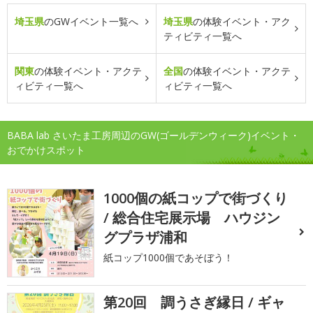
埼玉県
のGWイベント一覧へ
埼玉県
の体験イベント・アク
ティビティ一覧へ
関東
の体験イベント・アクテ
全国
の体験イベント・アクテ
ィビティ一覧へ
ィビティ一覧へ
BABA lab さいたま工房周辺のGW(ゴールデンウィーク)イベント・
おでかけスポット
1000個の紙コップで街づくり
/ 総合住宅展示場 ハウジン
グプラザ浦和
紙コップ1000個であそぼう！
第20回 調うさぎ縁日 / ギャ