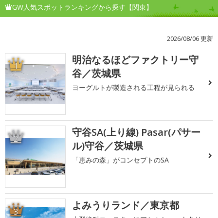
GW人気スポットランキングから探す【関東】
2026/08/06 更新
明治なるほどファクトリー守
1
谷／茨城県
ヨーグルトが製造される工程が見られる
守谷SA(上り線) Pasar(パサー
2
ル)守谷／茨城県
「恵みの森」がコンセプトのSA
よみうりランド／東京都
3