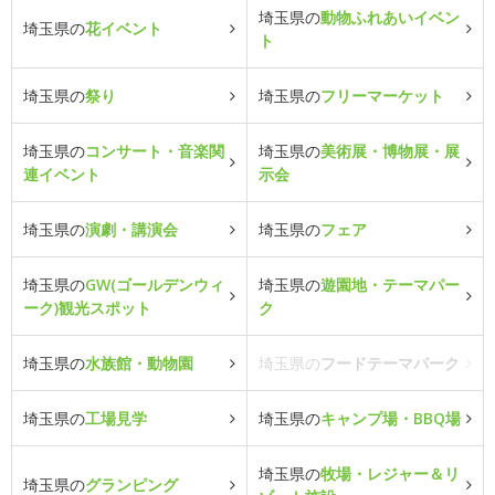
埼玉県の
動物ふれあいイベン
埼玉県の
花イベント
ト
埼玉県の
祭り
埼玉県の
フリーマーケット
埼玉県の
コンサート・音楽関
埼玉県の
美術展・博物展・展
連イベント
示会
埼玉県の
演劇・講演会
埼玉県の
フェア
埼玉県の
GW(ゴールデンウィ
埼玉県の
遊園地・テーマパー
ーク)観光スポット
ク
埼玉県の
水族館・動物園
埼玉県の
フードテーマパーク
埼玉県の
工場見学
埼玉県の
キャンプ場・BBQ場
埼玉県の
牧場・レジャー＆リ
埼玉県の
グランピング