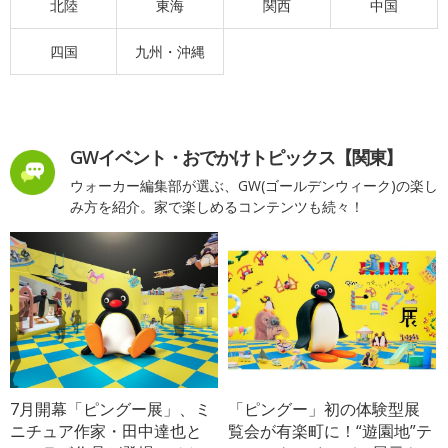
北陸
東海
関西
中国
四国
九州・沖縄
GWイベント・おでかけトピックス【関東】
ウォーカー編集部が選ぶ、GW(ゴールデンウィーク)の楽し
み方を紹介。家で楽しめるコンテンツも続々！
7月開幕「ピングー展」、ミ
「ピングー」初の体験型展
ニチュア作家・田中達也と
覧会が有楽町に！“遊園地”テ