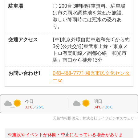
駐車場
〇 200台 3時間駐車無料。駐車場
は市の雨水調整池を兼ねた施設。
激しい降雨時には冠水の恐れあ
り。
交通アクセス
[車]東京外環自動車道和光ICから約
3分[公共交通]東武東上線・東京メ
トロ有楽町線／副都心線「和光市
駅」南口から徒歩13分
お問い合わせ1
048-468-7771 和光市民文化センタ
ー
今日
明日
32℃
／
26℃
34℃
／
26℃
天気情報提供元：株式会社ライフビジネスウェザー
※施設やイベントが休園・中止になっている場合がありま