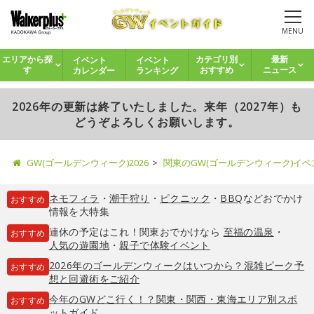
MENU
イベント
イベント
エリアから探
カテゴリ別
最新
カレンダー
ランキング
す
おすすめ
ニュース
2026年の更新は終了いたしました。来年（2027年）も
どうぞよろしくお願いします。
GW(ゴールデンウィーク)2026
関東のGW(ゴールデンウィーク)イ
ネモフィラ
・
潮干狩り
・
ピクニック
・
BBQ
などおでかけ
おすすめ
情報を大特集
連休の予定はこれ！関東おでかけなら
至福の温泉
・
おすすめ
人気の遊園地
・
親子で体験イベント
2026年のゴールデンウィークはいつから？混雑ピーク予
おすすめ
想と回避術をご紹介
今年のGWどこ行く！？関東・関西・東海エリア別スポ
おすすめ
ットガイド