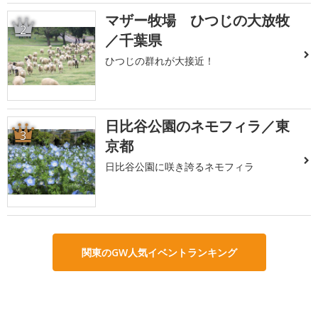
マザー牧場 ひつじの大放牧
2
／千葉県
ひつじの群れが大接近！
日比谷公園のネモフィラ／東
3
京都
日比谷公園に咲き誇るネモフィラ
関東のGW人気イベントランキング