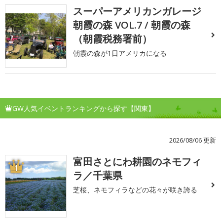
スーパーアメリカンガレージ
朝霞の森 VOL.7 / 朝霞の森
（朝霞税務署前）
朝霞の森が1日アメリカになる
GW人気イベントランキングから探す【関東】
2026/08/06 更新
富田さとにわ耕園のネモフィ
1
ラ／千葉県
芝桜、ネモフィラなどの花々が咲き誇る