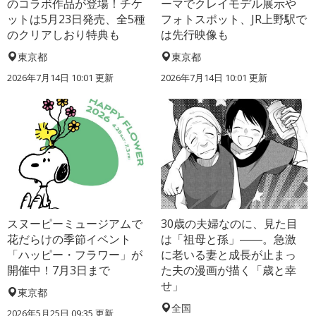
のコラボ作品が登場！チケ
ーマでクレイモデル展示や
ットは5月23日発売、全5種
フォトスポット、JR上野駅で
のクリアしおり特典も
は先行映像も
東京都
東京都
2026年7月14日 10:01 更新
2026年7月14日 10:01 更新
スヌーピーミュージアムで
30歳の夫婦なのに、見た目
花だらけの季節イベント
は「祖母と孫」――。急激
「ハッピー・フラワー」が
に老いる妻と成長が止まっ
開催中！7月3日まで
た夫の漫画が描く「歳と幸
せ」
東京都
全国
2026年5月25日 09:35 更新