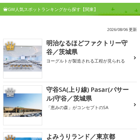
GW人気スポットランキングから探す【関東】
2026/08/06 更新
明治なるほどファクトリー守
1
谷／茨城県
ヨーグルトが製造される工程が見られる
守谷SA(上り線) Pasar(パサー
2
ル)守谷／茨城県
「恵みの森」がコンセプトのSA
よみうりランド／東京都